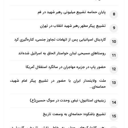
پایان حماسه تشییع میلیونی رهبر شهید در قم
8
تشییع پیکر مطهر رهبر شهید انقلاب در تهران
9
کاردینال اسپانیایی پس از اتهامات تجاوز جنسی، کناره‌گیری کرد
10
روستاهای مسیحی لبنان خواستار الحاق به اسرائیل شده‌اند
11
حضور پاپ در جزیره مهاجران در سالگرد استقلال آمریکا
12
ملت ولایتمدار ایران با حضور در تشییع پیکر امام شهید،
13
حماسه‌ای…
زینبیه‌ی استانبول؛ نبضِ وحدت در سوگِ حسین(ع)
14
تشییع باشکوه؛ حماسه‌ای به وسعت تاریخ
15