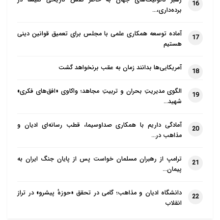
رهبر کاتولیک‌های جهان به خاطر نقش تاریخی کلیسا در
16
برده‌داری،…
آماده توسعه همکاری علمی با مجلس برای تعمیق قوانین دینی
17
هستیم
آمریکایی‌ها بدانند زمان به عقب برنخواهد گشت
18
الگوی مدیریتِ بحران و تربیتِ مجاهد؛ واکاوی «افق‌های فکری»
19
شهید…
آمادگی داریم با همکاری صداوسیما، قطب رسانه‌ای ادیان و
20
مذاهب در…
ترامپ از رهبران مسلمان خواست پس از پایان جنگ ایران به
21
پیمان…
دانشگاه ادیان و مذاهب؛ گامی در تحقق «حوزهٔ پیشرو» در تراز
22
انقلاب