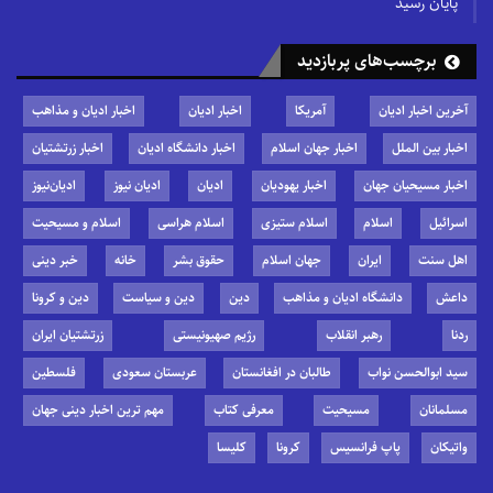
پایان رسید
برچسب‌های پربازدید
آخرین اخبار ادیان
آمریکا
اخبار ادیان
اخبار ادیان و مذاهب
اخبار بین الملل
اخبار جهان اسلام
اخبار دانشگاه ادیان
اخبار زرتشتیان
اخبار مسیحیان جهان
اخبار یهودیان
ادیان
ادیان نیوز
ادیان‌نیوز
اسرائیل
اسلام
اسلام ستیزی
اسلام هراسی
اسلام و مسیحیت
اهل سنت
ایران
جهان اسلام
حقوق بشر
خانه
خبر دینی
داعش
دانشگاه ادیان و مذاهب
دین
دین و سیاست
دین و کرونا
ردنا
رهبر انقلاب
رژیم صهیونیستی
زرتشتیان ایران
سید ابوالحسن نواب
طالبان در افغانستان
عربستان سعودی
فلسطین
مسلمانان
مسیحیت
معرفی کتاب
مهم ترین اخبار دینی جهان
واتیکان
پاپ فرانسیس
کرونا
کلیسا