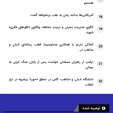
هستیم
آمریکایی‌ها بدانند زمان به عقب برنخواهد گشت
18
الگوی مدیریتِ بحران و تربیتِ مجاهد؛ واکاوی «افق‌های فکری»
19
شهید…
آمادگی داریم با همکاری صداوسیما، قطب رسانه‌ای ادیان و
20
مذاهب در…
ترامپ از رهبران مسلمان خواست پس از پایان جنگ ایران به
21
پیمان…
دانشگاه ادیان و مذاهب؛ گامی در تحقق «حوزهٔ پیشرو» در تراز
22
انقلاب
توصیه شده