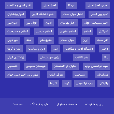
آخرین اخبار ادیان
آمریکا
اخبار ادیان
اخبار ادیان و مذاهب
اخبار بین الملل
اخبار جهان اسلام
اخبار دانشگاه ادیان
اخبار زرتشتیان
اخبار مسیحیان جهان
اخبار یهودیان
ادیان
ادیان نیوز
ادیان‌نیوز
اسرائیل
اسلام
اسلام ستیزی
اسلام هراسی
اسلام و مسیحیت
اهل سنت
ایران
جهان اسلام
حقوق بشر
خانه
خبر دینی
داعش
دانشگاه ادیان و مذاهب
دین
دین و سیاست
دین و کرونا
ردنا
رهبر انقلاب
رژیم صهیونیستی
زرتشتیان ایران
سید ابوالحسن نواب
طالبان در افغانستان
عربستان سعودی
فلسطین
مسلمانان
مسیحیت
معرفی کتاب
مهم ترین اخبار دینی جهان
واتیکان
پاپ فرانسیس
کرونا
کلیسا
زن و خانواده
جامعه و حقوق
علم و فرهنگ
سیاست