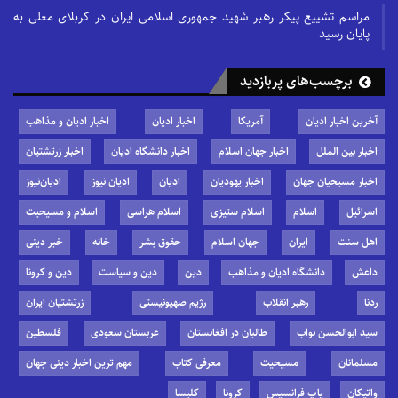
مراسم تشییع پیکر رهبر شهید جمهوری اسلامی ایران در کربلای معلی به
پایان رسید
برچسب‌های پربازدید
آخرین اخبار ادیان
آمریکا
اخبار ادیان
اخبار ادیان و مذاهب
اخبار بین الملل
اخبار جهان اسلام
اخبار دانشگاه ادیان
اخبار زرتشتیان
اخبار مسیحیان جهان
اخبار یهودیان
ادیان
ادیان نیوز
ادیان‌نیوز
اسرائیل
اسلام
اسلام ستیزی
اسلام هراسی
اسلام و مسیحیت
اهل سنت
ایران
جهان اسلام
حقوق بشر
خانه
خبر دینی
داعش
دانشگاه ادیان و مذاهب
دین
دین و سیاست
دین و کرونا
ردنا
رهبر انقلاب
رژیم صهیونیستی
زرتشتیان ایران
سید ابوالحسن نواب
طالبان در افغانستان
عربستان سعودی
فلسطین
مسلمانان
مسیحیت
معرفی کتاب
مهم ترین اخبار دینی جهان
واتیکان
پاپ فرانسیس
کرونا
کلیسا