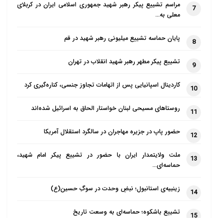
مراسم تشییع پیکر رهبر شهید جمهوری اسلامی ایران در کربلای
7
معلی به…
پایان حماسه تشییع میلیونی رهبر شهید در قم
8
تشییع پیکر مطهر رهبر شهید انقلاب در تهران
9
کاردینال اسپانیایی پس از اتهامات تجاوز جنسی، کناره‌گیری کرد
10
روستاهای مسیحی لبنان خواستار الحاق به اسرائیل شده‌اند
11
حضور پاپ در جزیره مهاجران در سالگرد استقلال آمریکا
12
ملت ولایتمدار ایران با حضور در تشییع پیکر امام شهید،
13
حماسه‌ای…
زینبیه‌ی استانبول؛ نبضِ وحدت در سوگِ حسین(ع)
14
تشییع باشکوه؛ حماسه‌ای به وسعت تاریخ
15