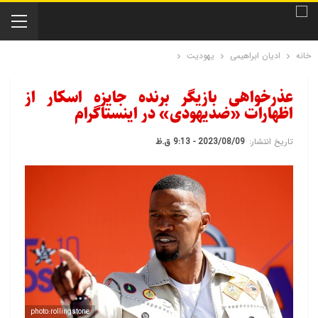
خانه
ادیان ابراهیمی
یهودیت
عذرخواهی بازیگر برنده جایزه اسکار از
اظهارات «ضدیهودی» در اینستاگرام
تاریخ انتشار:
2023/08/09 - 9:13 ق.ظ
photo:rollingstone