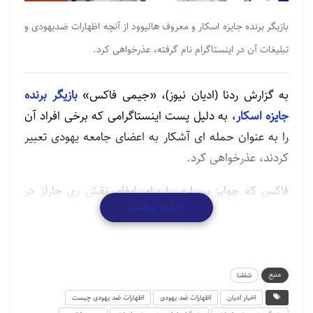
بازیگر برنده جایزه اسکار و معروف هالیوود از آنچه اظهارات ضدیهودی و
تبلیغات آن در اینستاگرام نام گرفته، عذرخواهی کرد.
به گزارش ردنا (ادیان نیوز)، «جیمی فاکس»
بازیگر برنده
جایزه اسکار
، به دلیل پست اینستاگرامی که برخی افراد آن
را به عنوان حمله ای آشکار به اعضای جامعه یهودی تعبیر
کردند، عذرخواهی کرد.
فاکس که جوایز بسیاری را برای ایفای نقش ری چارلز در
ادامه مطلب
فیلم زندگی‌نامه «ری» در سال 2004 به دست آورد نوشت:
«می‌خواهم از جامعه یهودی و همه کسانی که از پست من
آزرده شدند، عذرخواهی کنم. اکنون می دانم که انتخاب
کلمات من باعث توهین شده است و متاسفم. هرگز قصد
منبع
شفقنا
من این نبود.»
اخبار ادیان
اظهارات ضد یهودی
اظهارات ضد یهودی چیست