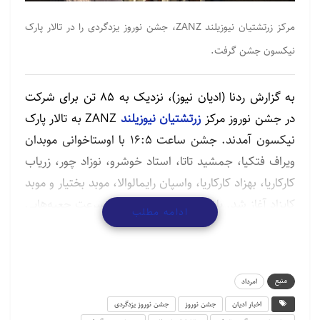
مرکز زرتشتیان نیوزیلند ZANZ، جشن نوروز یزدگردی را در تالار پارک
نیکسون جشن گرفت.
به گزارش ردنا (ادیان نیوز)، نزدیک به ۸۵ تن برای شرکت
در جشن نوروز مرکز
زرتشتیان نیوزیلند
ZANZ به تالار پارک
نیکسون آمدند. جشن ساعت ۱۶:5 با اوستاخوانی موبدان
ویراف فتکیا، جمشید تاتا، استاد خوشرو، نوزاد چور، زریاب
کارکاریا، بهزاد کارکاریا، واسپان رایمالوالا، موبد بختیار و موبد
کایزاد آغاز شد. پایان جشن، داوطلبان به سرعت جعبه‌هایی
ادامه مطلب
از سِو، مالیدو، راوو، میوه ها و آجیل درست کردند. سپس
جعبه‌ها در اختیار باشندگان گذاشته شد تا در خانه از آن
لذت ببرند. همچنین، برای کسانی که می‌خواستند پیش از
منبع
امرداد
رفتن به خانه مقداری بخورند، کاسه‌هایی در دسترس بود.
اخبار ادیان
جشن نوروز
جشن نوروز یزدگردی