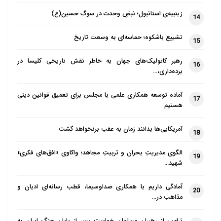
زینبیه‌ی استانبول؛ نبضِ وحدت در سوگِ حسین(ع)
14
تشییع باشکوه؛ حماسه‌ای به وسعت تاریخ
15
رهبر کاتولیک‌های جهان به خاطر نقش تاریخی کلیسا در
16
برده‌داری،…
آماده توسعه همکاری علمی با مجلس برای تعمیق قوانین دینی
17
هستیم
آمریکایی‌ها بدانند زمان به عقب برنخواهد گشت
18
الگوی مدیریتِ بحران و تربیتِ مجاهد؛ واکاوی «افق‌های فکری»
19
شهید…
آمادگی داریم با همکاری صداوسیما، قطب رسانه‌ای ادیان و
20
مذاهب در…
ترامپ از رهبران مسلمان خواست پس از پایان جنگ ایران به