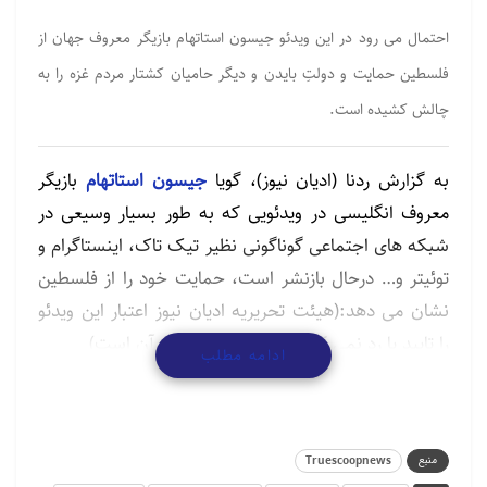
احتمال می رود در این ویدئو جیسون استاتهام بازیگر معروف جهان از
فلسطین حمایت و دولتِ بایدن و دیگر حامیان کشتار مردم غزه را به
چالش کشیده است.
به گزارش ردنا (ادیان نیوز)، گویا
جیسون استاتهام
بازیگر
معروف انگلیسی در ویدئویی که به طور بسیار وسیعی در
شبکه های اجتماعی گوناگونی نظیر تیک تاک، اینستاگرام و
توئیتر و… درحال بازنشر است، حمایت خود را از فلسطین
نشان می دهد:(هیئت تحریریه ادیان نیوز اعتبار این ویدئو
را تایید یا رد نمی کند و فقط بازنشر کننده آن است)
ادامه مطلب
مطالب مرتبط
گردهمایی پیروان ادیان توحیدی در آستانه نیمه شعبان
منبع
Truescoopnews