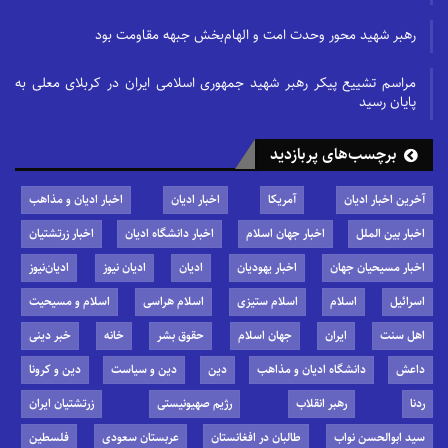
رهبر شهید محور وحدت امت و الهام‌بخش جبهه مقاومت بود
مراسم تشییع پیکر رهبر شهید جمهوری اسلامی ایران در کربلای معلی به
پایان رسید
برچسب‌های پربازدید
آخرین اخبار ادیان
آمریکا
اخبار ادیان
اخبار ادیان و مذاهب
اخبار بین الملل
اخبار جهان اسلام
اخبار دانشگاه ادیان
اخبار زرتشتیان
اخبار مسیحیان جهان
اخبار یهودیان
ادیان
ادیان نیوز
ادیان‌نیوز
اسرائیل
اسلام
اسلام ستیزی
اسلام هراسی
اسلام و مسیحیت
اهل سنت
ایران
جهان اسلام
حقوق بشر
خانه
خبر دینی
داعش
دانشگاه ادیان و مذاهب
دین
دین و سیاست
دین و کرونا
ردنا
رهبر انقلاب
رژیم صهیونیستی
زرتشتیان ایران
سید ابوالحسن نواب
طالبان در افغانستان
عربستان سعودی
فلسطین