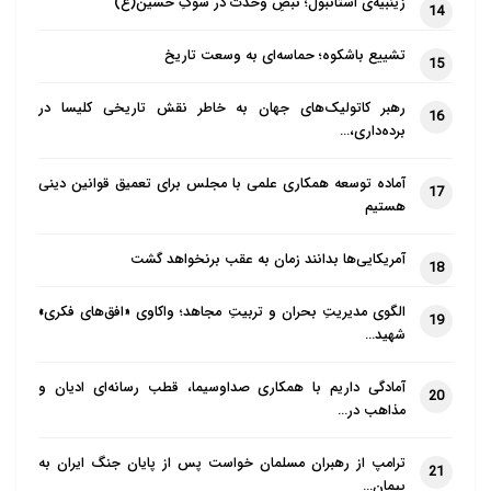
زینبیه‌ی استانبول؛ نبضِ وحدت در سوگِ حسین(ع)
14
تشییع باشکوه؛ حماسه‌ای به وسعت تاریخ
15
رهبر کاتولیک‌های جهان به خاطر نقش تاریخی کلیسا در
16
برده‌داری،…
آماده توسعه همکاری علمی با مجلس برای تعمیق قوانین دینی
17
هستیم
آمریکایی‌ها بدانند زمان به عقب برنخواهد گشت
18
الگوی مدیریتِ بحران و تربیتِ مجاهد؛ واکاوی «افق‌های فکری»
19
شهید…
آمادگی داریم با همکاری صداوسیما، قطب رسانه‌ای ادیان و
20
مذاهب در…
ترامپ از رهبران مسلمان خواست پس از پایان جنگ ایران به
21
پیمان…