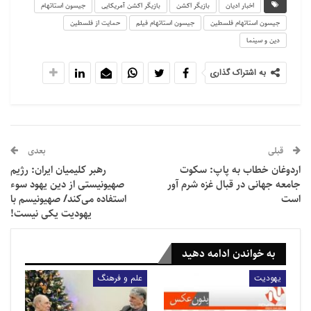
اخبار ادیان
بازیگر اکشن
بازیگر اکشن آمریکایی
جیسون استاتهام
جیسون استاتهام فلسطین
جیسون استاتهام فیلم
حمایت از فلسطین
دین و سینما
کارگردان ارمنی به وزیر ارشاد: به من گفتند فیلم های
شما…
به اشتراک گذاری
https://www.aparat.com/v/wGYlg
قبلی
بعدی
اردوغان خطاب به پاپ: سکوت
رهبر کلیمیان ایران: رژیم
جامعه جهانی در قبال غزه شرم آور
صهیونیستی از دین یهود سوء
است
استفاده می‌کند/ صهیونیسم با
یهودیت یکی نیست!
به خواندن ادامه دهید
یهودیت
علم و فرهنگ