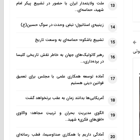
ملت ولایتمدار ایران با حضور در تشییع پیکر امام
13
شهید، حماسه‌ای…
زینبیه‌ی استانبول؛ نبضِ وحدت در سوگِ حسین(ع)
14
تشییع باشکوه؛ حماسه‌ای به وسعت تاریخ
15
وتی
رهبر کاتولیک‌های جهان به خاطر نقش تاریخی کلیسا
16
در برده‌داری،…
آماده توسعه همکاری علمی با مجلس برای تعمیق
17
قوانین دینی هستیم
آمریکایی‌ها بدانند زمان به عقب برنخواهد گشت
18
الگوی مدیریتِ بحران و تربیتِ مجاهد؛ واکاوی
19
«افق‌های فکری» شهید…
آمادگی داریم با همکاری صداوسیما، قطب رسانه‌ای
20