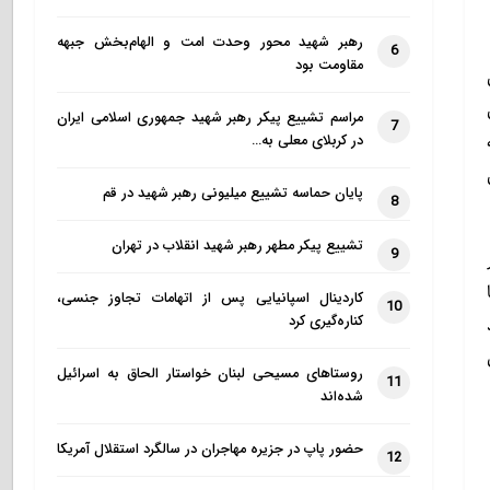
رهبر شهید محور وحدت امت و الهام‌بخش جبهه
6
مقاومت بود
مراسم تشییع پیکر رهبر شهید جمهوری اسلامی ایران
7
در کربلای معلی به…
پایان حماسه تشییع میلیونی رهبر شهید در قم
8
تشییع پیکر مطهر رهبر شهید انقلاب در تهران
9
کاردینال اسپانیایی پس از اتهامات تجاوز جنسی،
10
کناره‌گیری کرد
روستاهای مسیحی لبنان خواستار الحاق به اسرائیل
11
شده‌اند
حضور پاپ در جزیره مهاجران در سالگرد استقلال آمریکا
12