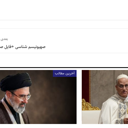
بعدی
صهیونیسم شناسی +فایل ص
آخرین مطالب