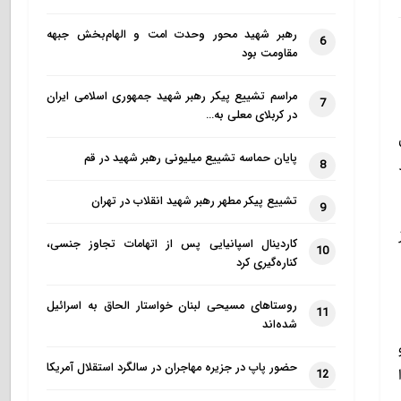
رهبر شهید محور وحدت امت و الهام‌بخش جبهه
6
مقاومت بود
مراسم تشییع پیکر رهبر شهید جمهوری اسلامی ایران
7
در کربلای معلی به…
پایان حماسه تشییع میلیونی رهبر شهید در قم
8
تشییع پیکر مطهر رهبر شهید انقلاب در تهران
9
کاردینال اسپانیایی پس از اتهامات تجاوز جنسی،
10
کناره‌گیری کرد
روستاهای مسیحی لبنان خواستار الحاق به اسرائیل
11
شده‌اند
حضور پاپ در جزیره مهاجران در سالگرد استقلال آمریکا
12