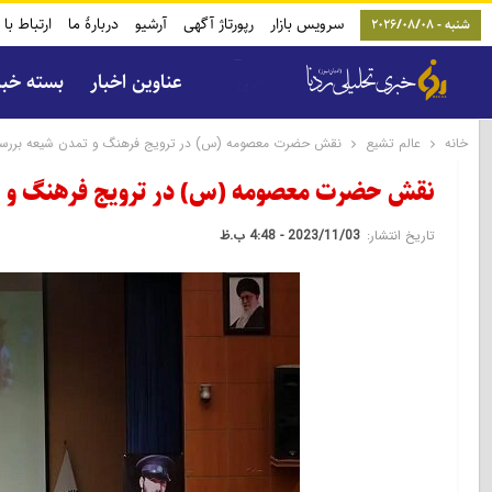
سرویس بازار
رپورتاژ آگهی
آرشیو
دربارۀ ما
ارتباط با 
شنبه - 2026/08/08
عناوین اخبار
بسته خب
خانه
عالم تشیع
نقش حضرت معصومه (س) در ترویج فرهنگ و تمدن شیعه بررس
نقش حضرت معصومه (س) در ترویج فرهنگ و ت
تاریخ انتشار:
2023/11/03 - 4:48 ب.ظ