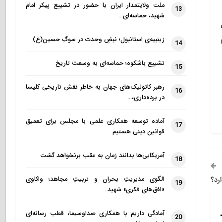
ملت ولایتمدار ایران با حضور در تشییع پیکر امام
13
شهید، حماسه‌ای…
قم
زینبیه‌ی استانبول؛ نبضِ وحدت در سوگِ حسین(ع)
14
تشییع باشکوه؛ حماسه‌ای به وسعت تاریخ
15
رهبر کاتولیک‌های جهان به خاطر نقش تاریخی کلیسا
16
در برده‌داری،…
آماده توسعه همکاری علمی با مجلس برای تعمیق
17
قوانین دینی هستیم
آمریکایی‌ها بدانند زمان به عقب برنخواهد گشت
18
رد؟
الگوی مدیریتِ بحران و تربیتِ مجاهد؛ واکاوی
19
«افق‌های فکری» شهید…
آمادگی داریم با همکاری صداوسیما، قطب رسانه‌ای
20