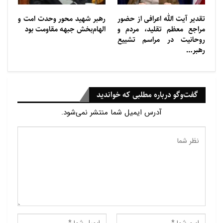
آغاز معرفت.
تقدیر آیت الله اعرافی از حضور
رهبر شهید محور وحدت امت و
برشی از اثر
مراجع معظم تقلید، مردم و
الهام‌بخش جبهه مقاومت بود
روحانیت در مراسم تشییع
دم ظهر بود. کلاسم تازه تمام شده بود و منتظر بودم که
رهبر…
تاکسی برسد. سوار که شدم، خانم راننده خیلی بدحجاب
بود. با او احوالپرسی گرم و دوستانه‌ای کردم و بعد شروع
کردیم به گفتگو. از موضوعات مختلف با او حرف زدم تا تیپ
گفت‌وگو درباره مطلبی که خواندید
شخصیتی اش را بشناسم.
آدرس ایمیل شما منتشر نمی‌شود.
از میان حرف‌هایش فهمیدم خودش را آدم مسئولیت پذیری
می‌داند. برای همین حرف اصلی‌ام را با مسئولیت پذیری
شروع کردم و گفتم “خیلی عالیه که شما خانم مسئولیت
پذیری هستید و به انجام وظایفی که دارید پایبندید. من هم
همیشه سعی کردم مسئولیت شیعه بودنم رو بهترین به
نحو انجام بدم. چون وقتی پذیرفتم شیعه باشم، باید
احساس مسئولیت کنم و تمام بایدها و نبایدهایش را