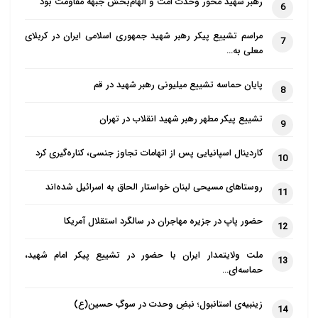
رهبر شهید محور وحدت امت و الهام‌بخش جبهه مقاومت بود
6
مراسم تشییع پیکر رهبر شهید جمهوری اسلامی ایران در کربلای
7
معلی به…
پایان حماسه تشییع میلیونی رهبر شهید در قم
8
تشییع پیکر مطهر رهبر شهید انقلاب در تهران
9
کاردینال اسپانیایی پس از اتهامات تجاوز جنسی، کناره‌گیری کرد
10
روستاهای مسیحی لبنان خواستار الحاق به اسرائیل شده‌اند
11
حضور پاپ در جزیره مهاجران در سالگرد استقلال آمریکا
12
ملت ولایتمدار ایران با حضور در تشییع پیکر امام شهید،
13
حماسه‌ای…
زینبیه‌ی استانبول؛ نبضِ وحدت در سوگِ حسین(ع)
14