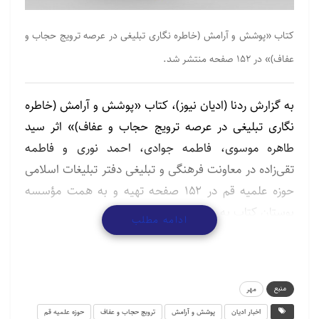
کتاب «پوشش و آرامش (خاطره نگاری تبلیغی در عرصه ترویج حجاب و
عفاف)» در ۱۵۲ صفحه منتشر شد.
به گزارش ردنا (ادیان نیوز)، کتاب «پوشش و آرامش (خاطره
نگاری تبلیغی در عرصه ترویج حجاب و عفاف)» اثر سید
طاهره موسوی، فاطمه جوادی، احمد نوری و فاطمه
تقی‌زاده در معاونت فرهنگی و تبلیغی دفتر تبلیغات اسلامی
حوزه علمیه قم در ۱۵۲ صفحه تهیه و به همت مؤسسه
بوستان کتاب به چاپ رسید.
ادامه مطلب
برای افزایش آگاهی افراد نیز باید دیدگاه اسلام به طور
جامع و زیبا در زمینه ضرورت، فلسفه و فواید عفاف و تأثیر
آن در زندگی فردی و اجتماعی بیان شود تا زمینه پذیرش
منبع
مهر
فطری و درک حقیقت عقلانی و منطقی حجاب برای جوانان
اخبار ادیان
پوشش و آرامش
ترویج حجاب و عفاف
حوزه علمیه قم