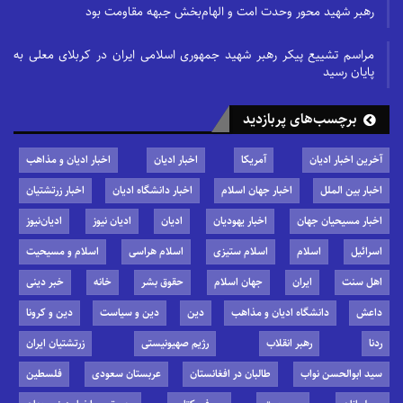
رهبر شهید محور وحدت امت و الهام‌بخش جبهه مقاومت بود
مراسم تشییع پیکر رهبر شهید جمهوری اسلامی ایران در کربلای معلی به
پایان رسید
برچسب‌های پربازدید
آخرین اخبار ادیان
آمریکا
اخبار ادیان
اخبار ادیان و مذاهب
اخبار بین الملل
اخبار جهان اسلام
اخبار دانشگاه ادیان
اخبار زرتشتیان
اخبار مسیحیان جهان
اخبار یهودیان
ادیان
ادیان نیوز
ادیان‌نیوز
اسرائیل
اسلام
اسلام ستیزی
اسلام هراسی
اسلام و مسیحیت
اهل سنت
ایران
جهان اسلام
حقوق بشر
خانه
خبر دینی
داعش
دانشگاه ادیان و مذاهب
دین
دین و سیاست
دین و کرونا
ردنا
رهبر انقلاب
رژیم صهیونیستی
زرتشتیان ایران
سید ابوالحسن نواب
طالبان در افغانستان
عربستان سعودی
فلسطین