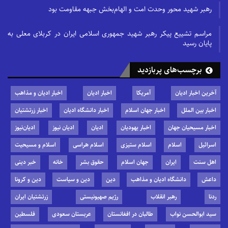
رهبر شهید محور وحدت امت و الهام‌بخش جبهه مقاومت بود
مراسم تشییع پیکر رهبر شهید جمهوری اسلامی ایران در کربلای معلی به
پایان رسید
برچسب‌های پربازدید
آخرین اخبار ادیان
آمریکا
اخبار ادیان
اخبار ادیان و مذاهب
اخبار بین الملل
اخبار جهان اسلام
اخبار دانشگاه ادیان
اخبار زرتشتیان
اخبار مسیحیان جهان
اخبار یهودیان
ادیان
ادیان نیوز
ادیان‌نیوز
اسرائیل
اسلام
اسلام ستیزی
اسلام هراسی
اسلام و مسیحیت
اهل سنت
ایران
جهان اسلام
حقوق بشر
خانه
خبر دینی
داعش
دانشگاه ادیان و مذاهب
دین
دین و سیاست
دین و کرونا
ردنا
رهبر انقلاب
رژیم صهیونیستی
زرتشتیان ایران
سید ابوالحسن نواب
طالبان در افغانستان
عربستان سعودی
فلسطین