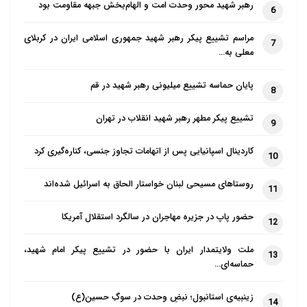
رهبر شهید محور وحدت امت و الهام‌بخش جبهه مقاومت بود
6
مراسم تشییع پیکر رهبر شهید جمهوری اسلامی ایران در کربلای
7
معلی به…
پایان حماسه تشییع میلیونی رهبر شهید در قم
8
تشییع پیکر مطهر رهبر شهید انقلاب در تهران
9
کاردینال اسپانیایی پس از اتهامات تجاوز جنسی، کناره‌گیری کرد
10
روستاهای مسیحی لبنان خواستار الحاق به اسرائیل شده‌اند
11
حضور پاپ در جزیره مهاجران در سالگرد استقلال آمریکا
12
ملت ولایتمدار ایران با حضور در تشییع پیکر امام شهید،
13
حماسه‌ای…
زینبیه‌ی استانبول؛ نبضِ وحدت در سوگِ حسین(ع)
14