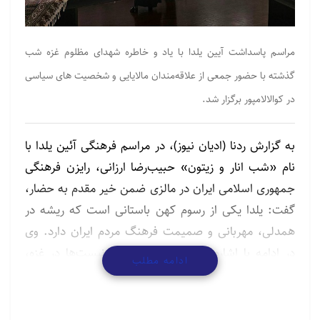
مراسم پاسداشت آیین یلدا با یاد و خاطره شهدای مظلوم غزه شب
گذشته با حضور جمعی از علاقه‌مندان مالایایی و شخصیت های سیاسی
در کوالالامپور برگزار شد.
به گزارش ردنا (ادیان نیوز)، در مراسم فرهنگی آئین یلدا با
نام «شب انار و زیتون» حبیب‌رضا ارزانی، رایزن فرهنگی
جمهوری اسلامی ایران در مالزی ضمن خیر مقدم به حضار،
گفت: یلدا یکی از رسوم کهن باستانی است که ریشه در
همدلی، مهربانی و صمیمت فرهنگ مردم ایران دارد. وی
در ادامه با اشاره به جنایات اخیر صهیونیست‌ها در غزه،
ادامه مطلب
بیان کرد: آنچه در یلدای امسال ایرانیان مقیم مالزی
مشهود است همدردی و همدلی با مردم مظلوم فلسطین
است؛ قطعاً تاریخ این جنایت را علیه مسلمانان فراموش