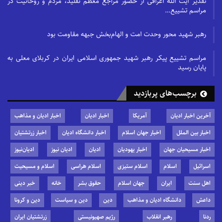
تقدیر آیت الله اعرافی از حضور مراجع معظم تقلید، مردم و روحانیت در
مراسم تشییع…
رهبر شهید محور وحدت امت و الهام‌بخش جبهه مقاومت بود
مراسم تشییع پیکر رهبر شهید جمهوری اسلامی ایران در کربلای معلی به
پایان رسید
برچسب‌های پربازدید
آخرین اخبار ادیان
آمریکا
اخبار ادیان
اخبار ادیان و مذاهب
اخبار بین الملل
اخبار جهان اسلام
اخبار دانشگاه ادیان
اخبار زرتشتیان
اخبار مسیحیان جهان
اخبار یهودیان
ادیان
ادیان نیوز
ادیان‌نیوز
اسرائیل
اسلام
اسلام ستیزی
اسلام هراسی
اسلام و مسیحیت
اهل سنت
ایران
جهان اسلام
حقوق بشر
خانه
خبر دینی
داعش
دانشگاه ادیان و مذاهب
دین
دین و سیاست
دین و کرونا
ردنا
رهبر انقلاب
رژیم صهیونیستی
زرتشتیان ایران