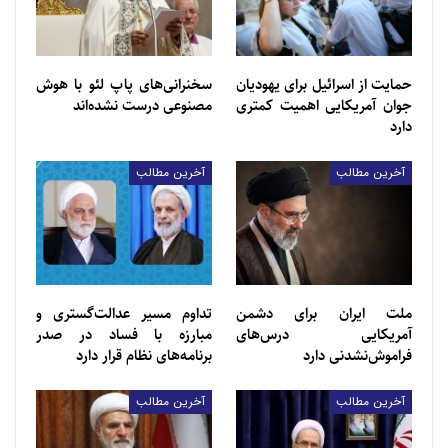
فلسطین» برای همدردی با مردم مظلوم غزه برپا شد و
علاقه‌مندان از آن بازدید و در پایان این مراسم حاضران با
قرائت دعای فرج برای آرامش و پیروزی مردم غزه دعا کردند.
حمایت از اسرائیل برای یهودیان
سخنرانی‌های پاپ لئو با هوش
جوان آمریکایی اهمیت کمتری
مصنوعی درست نشده‌اند
مطالب مرتبط
دارد
حمایت از اسرائیل برای یهودیان جوان آمریکایی اهمیت
آخرین مطالب
آخرین مطالب
کمتری…
سخنرانی‌های پاپ لئو با هوش مصنوعی درست نشده‌اند
ملت ایران برای دشمن
تداوم مسیر عدالت‌گستری و
آمریکایی درس‌های
مبارزه با فساد در صدر
گفتنی است، در محل اجرای برنامه، سفره شب یلدا با
فراموش‌نشدنی دارد
برنامه‌های نظام قرار دارد
زیبایی تمام و برگرفته از رسوم کهن ایران تزئین شده بود که
آخرین مطالب
آخرین مطالب
علاقه‌مندان با آن عکس یادگاری می‌گرفتند.