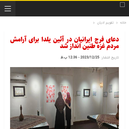
خانه
تقویم ادیان
دعای فرج ایرانیان در آئین یلدا برای آرامش
مردم غزه طنین انداز شد
تاریخ انتشار:
2023/12/25 - 12:36 ب.ظ