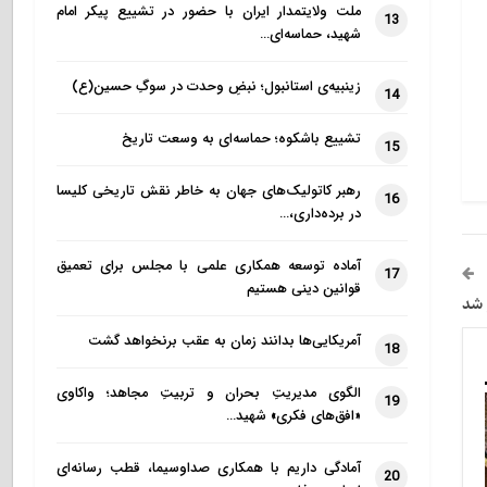
ملت ولایتمدار ایران با حضور در تشییع پیکر امام
13
شهید، حماسه‌ای…
زینبیه‌ی استانبول؛ نبضِ وحدت در سوگِ حسین(ع)
14
تشییع باشکوه؛ حماسه‌ای به وسعت تاریخ
15
رهبر کاتولیک‌های جهان به خاطر نقش تاریخی کلیسا
16
در برده‌داری،…
آماده توسعه همکاری علمی با مجلس برای تعمیق
17
قوانین دینی هستیم
 شد
آمریکایی‌ها بدانند زمان به عقب برنخواهد گشت
18
الگوی مدیریتِ بحران و تربیتِ مجاهد؛ واکاوی
19
«افق‌های فکری» شهید…
آمادگی داریم با همکاری صداوسیما، قطب رسانه‌ای
20