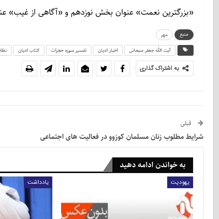
«بزرگترین نعمت» عنوان بخش نوزدهم و «آگاهی از غیب» عن
منبع
مهر
آیت الله جعفر سبحانی
اخبار ادیان
تفسیر سوره حجرات
کتاب ادیان
نظام
به اشتراک گذاری
قبلی
شرایط مطلوب زنان مسلمان کوزوو در فعالیت های اجتماعی
به خواندن ادامه دهید
یهودیت
یادداشت