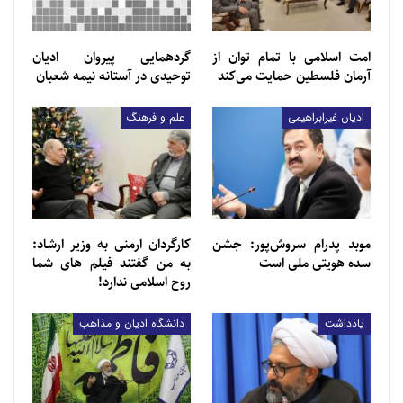
استفاده از اطلاعات پایگاه‌ داده‌های معتبر و بخشی از آن‌ها
با استفاده از اطلاعات دریافت شده از سوی خود
امت اسلامی با تمام توان از
گردهمایی پیروان ادیان
دانشگاه‌ها، البته پس از بررسی صحت، محاسبه می‌شوند و
آرمان فلسطین حمایت می‌کند
توحیدی در آستانه نیمه شعبان
در این میان
دانشگاه ادیان و مذاهب
توانست با کسب
ادیان غیرابراهیمی
علم و فرهنگ
جایگاه اول آموزش در بین دانشگاه‌های غیرانتفاعی افتخاری
دیگر بیافریند.
موبد پدرام سروش‌پور: جشن
کارگردان ارمنی به وزیر ارشاد:
سده هویتی ملی است
به من گفتند فیلم های شما
روح اسلامی ندارد!
یادداشت
دانشگاه ادیان و مذاهب