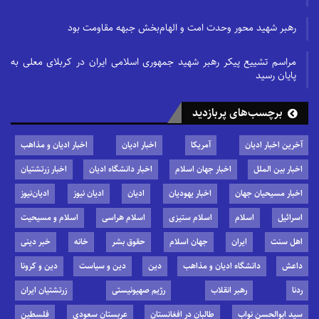
رهبر شهید محور وحدت امت و الهام‌بخش جبهه مقاومت بود
مراسم تشییع پیکر رهبر شهید جمهوری اسلامی ایران در کربلای معلی به
پایان رسید
برچسب‌های پربازدید
آخرین اخبار ادیان
آمریکا
اخبار ادیان
اخبار ادیان و مذاهب
اخبار بین الملل
اخبار جهان اسلام
اخبار دانشگاه ادیان
اخبار زرتشتیان
اخبار مسیحیان جهان
اخبار یهودیان
ادیان
ادیان نیوز
ادیان‌نیوز
اسرائیل
اسلام
اسلام ستیزی
اسلام هراسی
اسلام و مسیحیت
اهل سنت
ایران
جهان اسلام
حقوق بشر
خانه
خبر دینی
داعش
دانشگاه ادیان و مذاهب
دین
دین و سیاست
دین و کرونا
ردنا
رهبر انقلاب
رژیم صهیونیستی
زرتشتیان ایران
سید ابوالحسن نواب
طالبان در افغانستان
عربستان سعودی
فلسطین