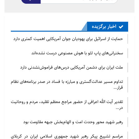
سخنان خود را با تبریک گفتن شهادت به خانواده مقتول و
اشاره به رهبران و کارکنان کشته شده سابق و تجلیل از
فداکاری های آنان آغاز کرد و سپس خطاب به مقامات
اخبار برگزیده
دولتی و نیروهای امنیتی سخنرانی خود را به شرح ذیل
حمایت از اسرائیل برای یهودیان جوان آمریکایی اهمیت کمتری دارد
ادامه داد:
سخنرانی‌های پاپ لئو با هوش مصنوعی درست نشده‌اند
«ساجد نقوی(رئیس شورای علمای شیعه) و راجه
ناصر(رئیس مجلس وحدت مسلمین) مردم شیعه را به
ملت ایران برای دشمن آمریکایی درس‌های فراموش‌نشدنی دارد
لبنان می‌فرستند. ساجد نقوی، سفیر سابق ایران(حسینی)
تداوم مسیر عدالت‌گستری و مبارزه با فساد در صدر برنامه‌های نظام
را خودش بدرقه کرد و به سفیر جدید ایران(امیری مقدم)
قرار…
خیرمقدم گفت. راجه ناصر با حسن نصرالله چندین ملاقات
کرده و با هم نقشه‌ها را طرح ریزی کرده‌اند. همچنین
تقدیر آیت الله اعرافی از حضور مراجع معظم تقلید، مردم و روحانیت
در…
شهنشاه نقوی (روحانی و سخنران سرشناس) و شبیر
میثمی(دبیرکل شورای علمای شیعه) در همین راستا به
رهبر شهید محور وحدت امت و الهام‌بخش جبهه مقاومت بود
کشورهای خارج و شهرهای مختلف پاکستان سفر می‌کنند.
مراسم تشییع پیکر رهبر شهید جمهوری اسلامی ایران در کربلای