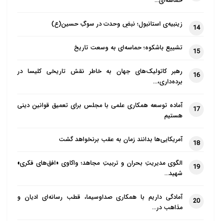
حماسه‌ای…
نام اینها را نمی‌گویید. من می‌دانم و می‌گویم که اینها چه
زینبیه‌ی استانبول؛ نبضِ وحدت در سوگِ حسین(ع)
کسانی هستند و کجا هستند. قاتلین این همه کشتگان ما،
14
به شکل شیعه در تهران، در گلگت، پاراچنار، اسلام آباد و
تشییع باشکوه؛ حماسه‌ای به وسعت تاریخ
15
راولپندی موجود هستند. فقط ما کشته شویم؟ از حق نواز
جنگوی تا عثمانی چقدر کشته دادیم؟ ما برای دستگیر
رهبر کاتولیک‌های جهان به خاطر نقش تاریخی کلیسا در
16
برده‌داری،…
کردن قاتلان، وقت و روز را خود تعیین خواهیم کرد و سپس
انتظار می کشیم. اگر پاسخ مثبت دریافت نشد عکس
آماده توسعه همکاری علمی با مجلس برای تعمیق قوانین دینی
17
العمل را خواهید دید و آن وقت مسئولیت با شما خواهد
هستیم
بود.»
آمریکایی‌ها بدانند زمان به عقب برنخواهد گشت
18
وی همچنین سخنان تند دیگری بر علیه یک مرکز خیریه
الگوی مدیریتِ بحران و تربیتِ مجاهد؛ واکاوی «افق‌های فکری»
شیعی و مدیر آن ایراد نمود و از ارسال آمبولانس و سایر
19
شهید…
کمک‌های آن مرکز به عراق، سوریه، لبنان، گلگت و پاراچنار
به شدت انتقاد کرد.
آمادگی داریم با همکاری صداوسیما، قطب رسانه‌ای ادیان و
20
مذاهب در…
این سخنان تند علیه ایران و رهبران شیعه پاکستان در