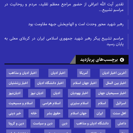
تقدیر آیت الله اعرافی از حضور مراجع معظم تقلید، مردم و روحانیت در
مراسم تشییع…
رهبر شهید محور وحدت امت و الهام‌بخش جبهه مقاومت بود
مراسم تشییع پیکر رهبر شهید جمهوری اسلامی ایران در کربلای معلی به
پایان رسید
برچسب‌های پربازدید
آخرین اخبار ادیان
آمریکا
اخبار ادیان
اخبار ادیان و مذاهب
اخبار بین الملل
اخبار جهان اسلام
اخبار دانشگاه ادیان
اخبار زرتشتیان
اخبار مسیحیان جهان
اخبار یهودیان
ادیان
ادیان نیوز
ادیان‌نیوز
اسرائیل
اسلام
اسلام ستیزی
اسلام هراسی
اسلام و مسیحیت
اهل سنت
ایران
جهان اسلام
حقوق بشر
خانه
خبر دینی
داعش
دانشگاه ادیان و مذاهب
دین
دین و سیاست
دین و کرونا