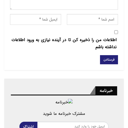
اوبرن در مقاله خود معتقد است که برای فلسطینی‌ها
غیرممکن است که به بریتانیا ـ با هر یک از این دو رهبر در
قدرت ـ برای ایفای هرگونه نقشی در ایجاد صلح پس از پایان
درگیری اعتماد کنند.
اطلاعات من را ذخیره کن تا در آینده نیازی به ورود اطلاعات
به گفته نگارنده، هماهنگی مواضع دو طرف اصلی در قبال
نداشته باشم
غزه «جدیدترین و وحشتناک‌ترین نمونه» از توافقنامه
«اعلام نشده» آنها است که در بهترین حالت بر مبنای
نادیده گرفتن مسلمانان و در بدترین حالت هدف قرار دادن
و به حاشیه راندن آنها است.
خبرنامه
به گفته نویسنده، در حالی که احزاب محافظه‌کار و کارگر از
مسلمانان روی برمی‌گردانند و به سمت راست متمایل
می‌شوند، ممکن است شاهد ظهور یک آگاهی سیاسی
مشترک خبرنامه ما شوید
اسلامی جدید در بریتانیا باشیم.
اشتراک