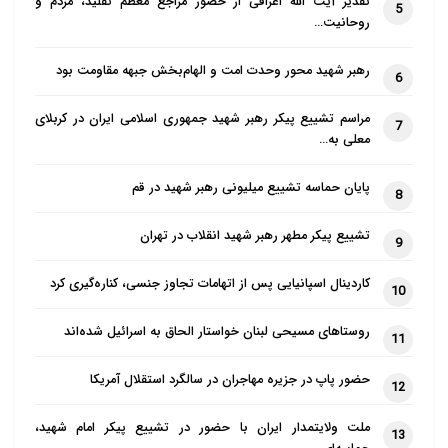
تقدیر آیت الله اعرافی از حضور مراجع معظم تقلید، مردم و
5
روحانیت…
رهبر شهید محور وحدت امت و الهام‌بخش جبهه مقاومت بود
6
مراسم تشییع پیکر رهبر شهید جمهوری اسلامی ایران در کربلای
7
معلی به…
پایان حماسه تشییع میلیونی رهبر شهید در قم
8
تشییع پیکر مطهر رهبر شهید انقلاب در تهران
9
کاردینال اسپانیایی پس از اتهامات تجاوز جنسی، کناره‌گیری کرد
10
روستاهای مسیحی لبنان خواستار الحاق به اسرائیل شده‌اند
11
حضور پاپ در جزیره مهاجران در سالگرد استقلال آمریکا
12
ملت ولایتمدار ایران با حضور در تشییع پیکر امام شهید،
13