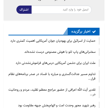
رسمیت می‌شناسد اما طبق قوانین بین‌المللی غیر قانونی
به حساب می‌آیند.
اشتراک
ایالات متحده در اوایل دسامبر تحریم‌هایی را علیه ده‌ها
شهرک‌نشین اعمال کرد که اکنون از ورود به خاک آمریکا
اخبار برگزیده
منع شده‌اند.
حمایت از اسرائیل برای یهودیان جوان آمریکایی اهمیت کمتری دارد
همچنین، اورسولا فون در لاین، رئیس کمیسیون اروپا، از
سخنرانی‌های پاپ لئو با هوش مصنوعی درست نشده‌اند
اعمال تحریم‌ها علیه برخی شهرک‌نشینان به اصطلاح
افراطی در کرانه باختری حمایت کرد.
ملت ایران برای دشمن آمریکایی درس‌های فراموش‌نشدنی دارد
دیوید کامرون، وزیر امور خارجه انگلیس نیز اعلام کرد که
تداوم مسیر عدالت‌گستری و مبارزه با فساد در صدر برنامه‌های نظام
کشورش تصمیم گرفته است ورود شهرک‌نشینانی را که در
قرار…
خشونت علیه فلسطینیان در کرانه باختری دخالت دارند،
تقدیر آیت الله اعرافی از حضور مراجع معظم تقلید، مردم و روحانیت
ممنوع کند.
در…
رهبر شهید محور وحدت امت و الهام‌بخش جبهه مقاومت بود