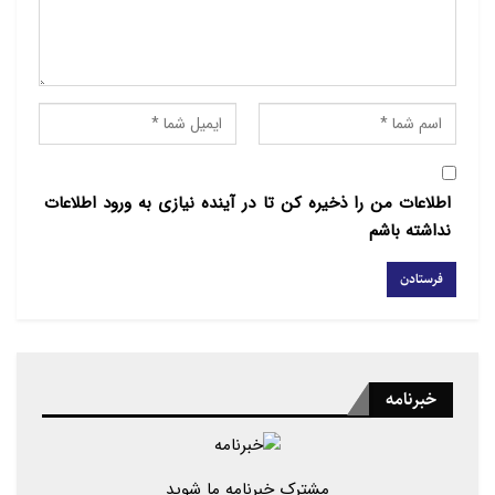
مطالب مرتبط
حمایت از اسرائیل برای یهودیان جوان آمریکایی اهمیت
کمتری…
سخنرانی‌های پاپ لئو با هوش مصنوعی درست نشده‌اند
اطلاعات من را ذخیره کن تا در آینده نیازی به ورود اطلاعات
نداشته باشم
بر اساس گزارش این سازمان، کرانه باختری از ابتدای جنگ
در غزه شاهد افزایش شدید خشونت‌ها و افزایش
فعالیت‌های برخی شهرک‌نشینان با هدف به حاشیه راندن
فلسطینی‌ها بوده است.
خبرنامه
حدود سه میلیون فلسطینی در کرانه باختری زندگی
می‌کنند. این درحالی است که ۴۹۰ هزار صهیونیست نیز در
شهرک‌هایی زندگی می‌کنند که رژیم صهیونیستی آن‌ها را به
مشترک خبرنامه ما شوید