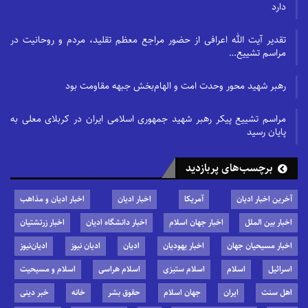
دارد
تقدیر آیت الله اعرافی از حضور مراجع معظم تقلید، مردم و روحانیت در
مراسم تشییع…
رهبر شهید محور وحدت امت و الهام‌بخش جبهه مقاومت بود
مراسم تشییع پیکر رهبر شهید جمهوری اسلامی ایران در کربلای معلی به
پایان رسید
برچسب‌های پربازدید
آخرین اخبار ادیان
آمریکا
اخبار ادیان
اخبار ادیان و مذاهب
اخبار بین الملل
اخبار جهان اسلام
اخبار دانشگاه ادیان
اخبار زرتشتیان
اخبار مسیحیان جهان
اخبار یهودیان
ادیان
ادیان نیوز
ادیان‌نیوز
اسرائیل
اسلام
اسلام ستیزی
اسلام هراسی
اسلام و مسیحیت
اهل سنت
ایران
جهان اسلام
حقوق بشر
خانه
خبر دینی