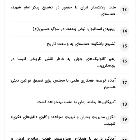
ملت ولایتمدار ایران با حضور در تشییع پیکر امام شهید،
13
حماسه‌ای…
زینبیه‌ی استانبول؛ نبضِ وحدت در سوگِ حسین(ع)
14
تشییع باشکوه؛ حماسه‌ای به وسعت تاریخ
15
رهبر کاتولیک‌های جهان به خاطر نقش تاریخی کلیسا در
16
برده‌داری،…
آماده توسعه همکاری علمی با مجلس برای تعمیق قوانین دینی
17
هستیم
آمریکایی‌ها بدانند زمان به عقب برنخواهد گشت
18
الگوی مدیریتِ بحران و تربیتِ مجاهد؛ واکاوی «افق‌های فکری»
19
شهید…
آمادگی داریم با همکاری صداوسیما، قطب رسانه‌ای ادیان و