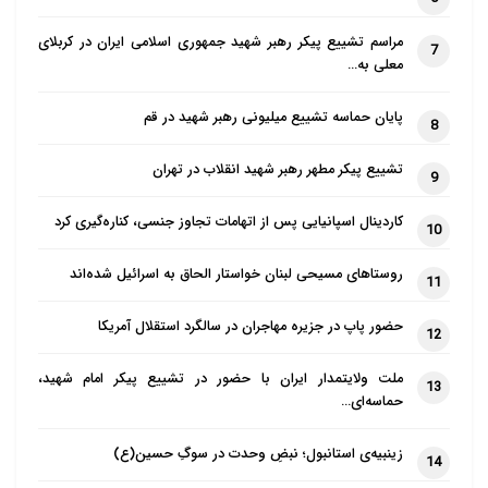
مراسم تشییع پیکر رهبر شهید جمهوری اسلامی ایران در کربلای
7
معلی به…
پایان حماسه تشییع میلیونی رهبر شهید در قم
8
تشییع پیکر مطهر رهبر شهید انقلاب در تهران
9
کاردینال اسپانیایی پس از اتهامات تجاوز جنسی، کناره‌گیری کرد
10
روستاهای مسیحی لبنان خواستار الحاق به اسرائیل شده‌اند
11
حضور پاپ در جزیره مهاجران در سالگرد استقلال آمریکا
12
ملت ولایتمدار ایران با حضور در تشییع پیکر امام شهید،
13
حماسه‌ای…
زینبیه‌ی استانبول؛ نبضِ وحدت در سوگِ حسین(ع)
14