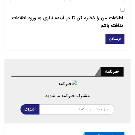
همچنین جمعی از خانواده‌های شهدای آشوری و ارمنی در
مزار شهدای روستای ریحان آباد ارومیه برگزار شد.
اطلاعات من را ذخیره کن تا در آینده نیازی به ورود اطلاعات
نداشته باشم
حاضران با اهدای شاخه گل به روح بلند شهیدان ساکو
مجنونیانس، هایراپط مقردیجیان و ژوزف هرمز نازلو ادای
احترام کردند.
خبرنامه
مشترک خبرنامه ما شوید
اشتراک