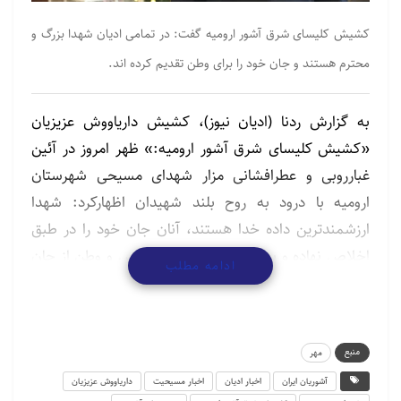
کشیش کلیسای شرق آشور ارومیه گفت: در تمامی ادیان شهدا بزرگ و
محترم هستند و جان خود را برای وطن تقدیم کرده اند.
به گزارش ردنا (ادیان نیوز)، کشیش داریاووش عزیزیان
«کشیش کلیسای شرق آشور ارومیه:» ظهر امروز در آئین
غبارروبی و عطرافشانی مزار شهدای مسیحی شهرستان
ارومیه با درود به روح بلند شهیدان اظهارکرد: شهدا
ارزشمندترین داده خدا هستند، آنان جان خود را در طبق
اخلاص نهاده و به خاطر پاسداری از ناموس و وطن از جان
ادامه مطلب
خود گذشتند.
وی ادامه داد: شهدا زمانی که ما در خانه و کاشانه خود به
راحتی نشسته بودیم و زندگی می‌کردیم، از جان خود
منبع
مهر
گذشتند و راهی میدان‌های جنگ شدند.
آشوریان ایران
اخبار ادیان
اخبار مسیحیت
داریاووش عزیزیان