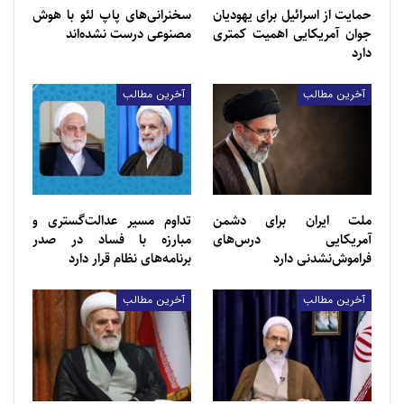
حمایت از اسرائیل برای یهودیان
سخنرانی‌های پاپ لئو با هوش
جوان آمریکایی اهمیت کمتری
مصنوعی درست نشده‌اند
دارد
مطالب مرتبط
آخرین مطالب
آخرین مطالب
حمایت از اسرائیل برای یهودیان جوان آمریکایی اهمیت
کمتری دارد
2026/07/23 - 09:21
ملت ایران برای دشمن
تداوم مسیر عدالت‌گستری و
آمریکایی درس‌های
مبارزه با فساد در صدر
سخنرانی‌های پاپ لئو با هوش مصنوعی درست نشده‌اند
فراموش‌نشدنی دارد
برنامه‌های نظام قرار دارد
2026/07/23 - 08:46
آخرین مطالب
آخرین مطالب
عبدالله مددی ادامه داد: نام و یاد شهدا همواره بر بلندای
تاریخ خواهد درخشید؛ این مقامی که شهدا برای خود
کسب کردند به کسی داده نشده است، پدرو مادر و
خانواده شهدا در اجر شهدا سهیم هستند.