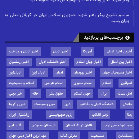
رهبر شهید محور وحدت امت و الهام‌بخش جبهه مقاومت بود
مراسم تشییع پیکر رهبر شهید جمهوری اسلامی ایران در کربلای معلی به
پایان رسید
برچسب‌های پربازدید
آخرین اخبار ادیان
آمریکا
اخبار ادیان
اخبار ادیان و مذاهب
اخبار بین الملل
اخبار جهان اسلام
اخبار دانشگاه ادیان
اخبار زرتشتیان
اخبار مسیحیان جهان
اخبار یهودیان
ادیان
ادیان نیوز
ادیان‌نیوز
اسرائیل
اسلام
اسلام ستیزی
اسلام هراسی
اسلام و مسیحیت
اهل سنت
ایران
جهان اسلام
حقوق بشر
خانه
خبر دینی
داعش
دانشگاه ادیان و مذاهب
دین
دین و سیاست
دین و کرونا
ردنا
رهبر انقلاب
رژیم صهیونیستی
زرتشتیان ایران
سید ابوالحسن نواب
طالبان در افغانستان
عربستان سعودی
فلسطین
مسلمانان
مسیحیت
معرفی کتاب
مهم ترین اخبار دینی جهان