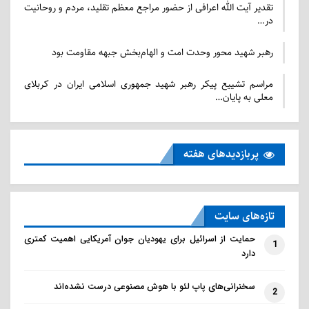
تقدیر آیت الله اعرافی از حضور مراجع معظم تقلید، مردم و روحانیت
در…
رهبر شهید محور وحدت امت و الهام‌بخش جبهه مقاومت بود
عکس سوم عبور رهگذرانی را از یک خیابان خاکی و خلوت
مراسم تشییع پیکر رهبر شهید جمهوری اسلامی ایران در کربلای
در تهران نشان می‌دهد. در سمت چپِ تصویر منظرۀ یک
معلی به پایان…
باغ و داربست‌های چوبی‌اش به چشم می‌خورد.
پربازدید‌های هفته
تازه‌‌های سایت
حمایت از اسرائیل برای یهودیان جوان آمریکایی اهمیت کمتری
1
دارد
سخنرانی‌های پاپ لئو با هوش مصنوعی درست نشده‌اند
2