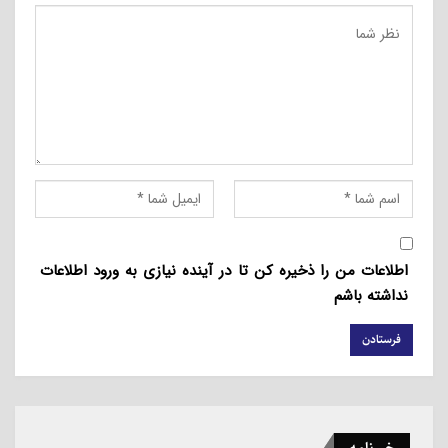
عکس دوم محوطۀ بیرونی دروازه دولت تهران را نشان
می‌دهد. این دروازه در دوران قاجار در دیوار شمالی شهر
اطلاعات من را ذخیره کن تا در آینده نیازی به ورود اطلاعات
تهران قرار داشت.
نداشته باشم
مطالب مرتبط
حمایت از اسرائیل برای یهودیان جوان آمریکایی اهمیت
کمتری دارد
2026/07/23 - 09:21