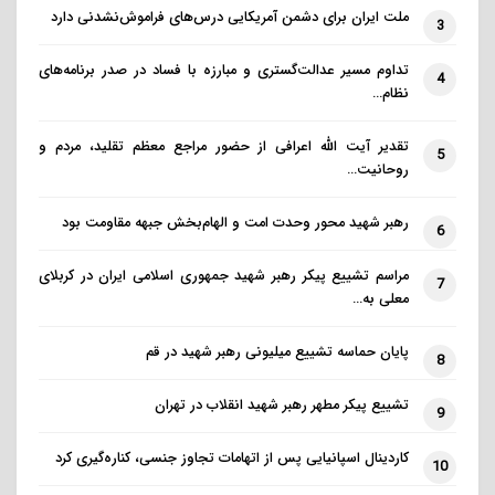
ملت ایران برای دشمن آمریکایی درس‌های فراموش‌نشدنی دارد
3
عکس آخر، همانطور که بر روی خود تصویر نوشته شده،
تداوم مسیر عدالت‌گستری و مبارزه با فساد در صدر برنامه‌های
4
مربوط به یک جشن عروسی ارامنه در شهر سلماس است.
نظام…
تقدیر آیت الله اعرافی از حضور مراجع معظم تقلید، مردم و
5
روحانیت…
رهبر شهید محور وحدت امت و الهام‌بخش جبهه مقاومت بود
6
مراسم تشییع پیکر رهبر شهید جمهوری اسلامی ایران در کربلای
7
معلی به…
پایان حماسه تشییع میلیونی رهبر شهید در قم
8
تشییع پیکر مطهر رهبر شهید انقلاب در تهران
9
کاردینال اسپانیایی پس از اتهامات تجاوز جنسی، کناره‌گیری کرد
10