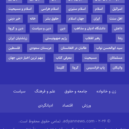
اسرائیل
اسلام
اسلام ستیزی
اسلام هراسی
اسلام و مسیحیت
اهل سنت
ایران
جهان اسلام
حقوق بشر
خانه
خبر دینی
داعش
دانشگاه ادیان و مذاهب
دین
دین و سیاست
دین و کرونا
ردنا
رهبر انقلاب
رژیم صهیونیستی
زرتشتیان ایران
سید ابوالحسن نواب
طالبان در افغانستان
عربستان سعودی
فلسطین
مسلمانان
مسیحیت
معرفی کتاب
مهم ترین اخبار دینی جهان
واتیکان
پاپ فرانسیس
کرونا
کلیسا
زن و خانواده
جامعه و حقوق
علم و فرهنگ
سیاست
ورزش
اقتصاد
ادیانگردی
© 2026 - adyannews.com. تمامی حقوق محفوظ است.