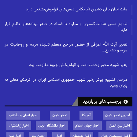
ملت ایران برای دشمن آمریکایی درس‌های فراموش‌نشدنی دارد
تداوم مسیر عدالت‌گستری و مبارزه با فساد در صدر برنامه‌های نظام قرار
دارد
تقدیر آیت الله اعرافی از حضور مراجع معظم تقلید، مردم و روحانیت در
مراسم تشییع…
رهبر شهید محور وحدت امت و الهام‌بخش جبهه مقاومت بود
مراسم تشییع پیکر رهبر شهید جمهوری اسلامی ایران در کربلای معلی به
پایان رسید
برچسب‌های پربازدید
آخرین اخبار ادیان
آمریکا
اخبار ادیان
اخبار ادیان و مذاهب
اخبار بین الملل
اخبار جهان اسلام
اخبار دانشگاه ادیان
اخبار زرتشتیان
اخبار مسیحیان جهان
اخبار یهودیان
ادیان
ادیان نیوز
ادیان‌نیوز