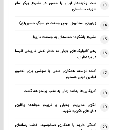
ملت ولایتمدار ایران با حضور در تشییع پیکر امام
13
شهید، حماسه‌ای…
زینبیه‌ی استانبول؛ نبضِ وحدت در سوگِ حسین(ع)
14
تشییع باشکوه؛ حماسه‌ای به وسعت تاریخ
15
رهبر کاتولیک‌های جهان به خاطر نقش تاریخی کلیسا
16
در برده‌داری،…
آماده توسعه همکاری علمی با مجلس برای تعمیق
17
قوانین دینی هستیم
آمریکایی‌ها بدانند زمان به عقب برنخواهد گشت
18
الگوی مدیریتِ بحران و تربیتِ مجاهد؛ واکاوی
19
«افق‌های فکری» شهید…
آمادگی داریم با همکاری صداوسیما، قطب رسانه‌ای
20