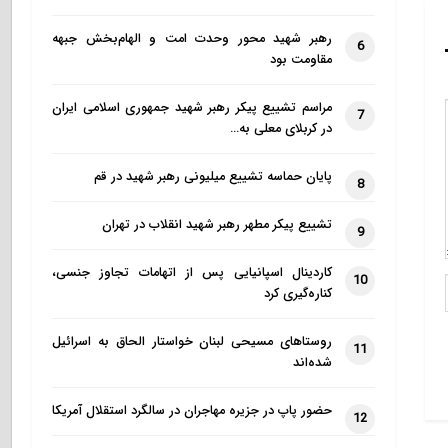
رهبر شهید محور وحدت امت و الهام‌بخش جبهه
6
مقاومت بود
مراسم تشییع پیکر رهبر شهید جمهوری اسلامی ایران
7
در کربلای معلی به…
پایان حماسه تشییع میلیونی رهبر شهید در قم
8
تشییع پیکر مطهر رهبر شهید انقلاب در تهران
9
کاردینال اسپانیایی پس از اتهامات تجاوز جنسی،
10
کناره‌گیری کرد
روستاهای مسیحی لبنان خواستار الحاق به اسرائیل
11
شده‌اند
حضور پاپ در جزیره مهاجران در سالگرد استقلال آمریکا
12