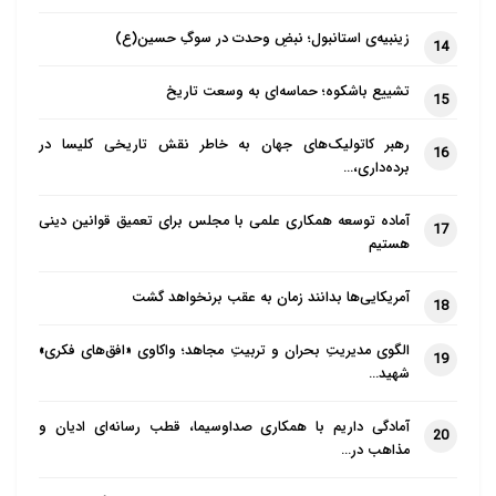
زینبیه‌ی استانبول؛ نبضِ وحدت در سوگِ حسین(ع)
14
تشییع باشکوه؛ حماسه‌ای به وسعت تاریخ
15
رهبر کاتولیک‌های جهان به خاطر نقش تاریخی کلیسا در
16
برده‌داری،…
آماده توسعه همکاری علمی با مجلس برای تعمیق قوانین دینی
17
هستیم
آمریکایی‌ها بدانند زمان به عقب برنخواهد گشت
18
الگوی مدیریتِ بحران و تربیتِ مجاهد؛ واکاوی «افق‌های فکری»
19
شهید…
آمادگی داریم با همکاری صداوسیما، قطب رسانه‌ای ادیان و
20
مذاهب در…