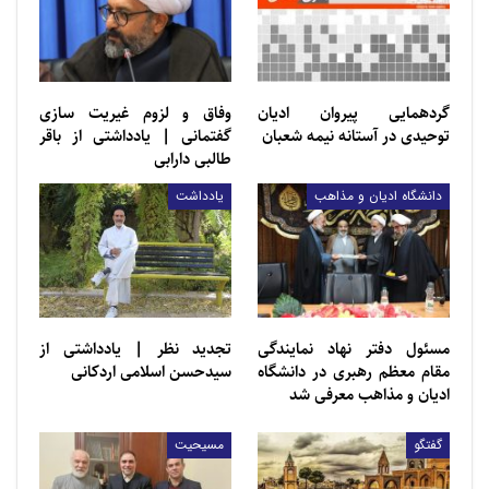
با همه تلاش ها برای اقدامات جعلی رژیم صهیونیستی
برای سرپوش گذاشتن بر جرایم وحشیانه خود به مقابله
برخیزند.
گردهمایی پیروان ادیان
وفاق و لزوم غیریت سازی
توحیدی در آستانه نیمه شعبان
گفتمانی | یادداشتی از باقر
طالبی دارابی
دانشگاه ادیان و مذاهب
یادداشت
مسئول دفتر نهاد نمایندگی
تجديد ‌‌نظر | یادداشتی از
مقام معظم رهبری در دانشگاه
سيدحسن اسلامی اردكانی
ادیان و مذاهب معرفی شد
گفتگو
مسیحیت