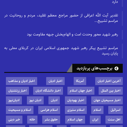
دارد
تقدیر آیت الله اعرافی از حضور مراجع معظم تقلید، مردم و روحانیت در
مراسم تشییع…
رهبر شهید محور وحدت امت و الهام‌بخش جبهه مقاومت بود
مراسم تشییع پیکر رهبر شهید جمهوری اسلامی ایران در کربلای معلی به
پایان رسید
برچسب‌های پربازدید
آخرین اخبار ادیان
آمریکا
اخبار ادیان
اخبار ادیان و مذاهب
اخبار بین الملل
اخبار جهان اسلام
اخبار دانشگاه ادیان
اخبار زرتشتیان
اخبار مسیحیان جهان
اخبار یهودیان
ادیان
ادیان نیوز
ادیان‌نیوز
اسرائیل
اسلام
اسلام ستیزی
اسلام هراسی
اسلام و مسیحیت
اهل سنت
ایران
جهان اسلام
حقوق بشر
خانه
خبر دینی