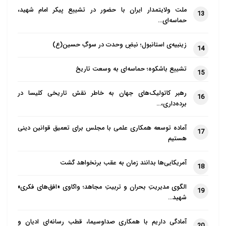
ملت ولایتمدار ایران با حضور در تشییع پیکر امام شهید،
13
حماسه‌ای…
زینبیه‌ی استانبول؛ نبضِ وحدت در سوگِ حسین(ع)
14
تشییع باشکوه؛ حماسه‌ای به وسعت تاریخ
15
رهبر کاتولیک‌های جهان به خاطر نقش تاریخی کلیسا در
16
برده‌داری،…
آماده توسعه همکاری علمی با مجلس برای تعمیق قوانین دینی
17
هستیم
آمریکایی‌ها بدانند زمان به عقب برنخواهد گشت
18
الگوی مدیریتِ بحران و تربیتِ مجاهد؛ واکاوی «افق‌های فکری»
19
شهید…
آمادگی داریم با همکاری صداوسیما، قطب رسانه‌ای ادیان و
20