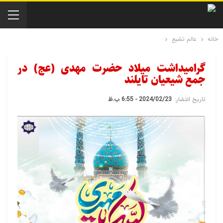
خانه
عالم تشیع
گرامیداشت میلاد حضرت مهدی (عج) در
جمع شیعیان تایلند
تاریخ انتشار:
2024/02/23 - 6:55 ب.ظ