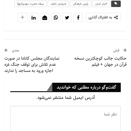
کمتری دارد
اخبار ادیان
رایزنی فرهنگی
شیعیان تایلند
میلاد حضرت مهدی(عج)
2026/07/23 - 09:21
به اشتراک گذاری
سخنرانی‌های پاپ لئو با هوش مصنوعی درست نشده‌اند
2026/07/23 - 08:46
قبلی
بعدی
از تمامی ایرانیان مقیم و محبان اهل بیت(ع) برای حضور در
حکایت جالب کوچکترین نسخه
نمایندگان مجلس کانادا در صورت
این مراسم دعوت بعمل آمده است.
قرآن در جهان + فیلم
عدم تلاش برای توقف جنگ غزه
اجازه ورود به مساجد را ندارند
گفت‌وگو درباره مطلبی که خواندید
آدرس ایمیل شما منتشر نمی‌شود.