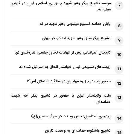
مراسم تشییع پیکر رهبر شهید جمهوری اسلامی ایران در کربلای
7
معلی به…
پایان حماسه تشییع میلیونی رهبر شهید در قم
8
تشییع پیکر مطهر رهبر شهید انقلاب در تهران
9
کاردینال اسپانیایی پس از اتهامات تجاوز جنسی، کناره‌گیری کرد
10
روستاهای مسیحی لبنان خواستار الحاق به اسرائیل شده‌اند
11
حضور پاپ در جزیره مهاجران در سالگرد استقلال آمریکا
12
ملت ولایتمدار ایران با حضور در تشییع پیکر امام شهید،
13
حماسه‌ای…
زینبیه‌ی استانبول؛ نبضِ وحدت در سوگِ حسین(ع)
14
تشییع باشکوه؛ حماسه‌ای به وسعت تاریخ
15