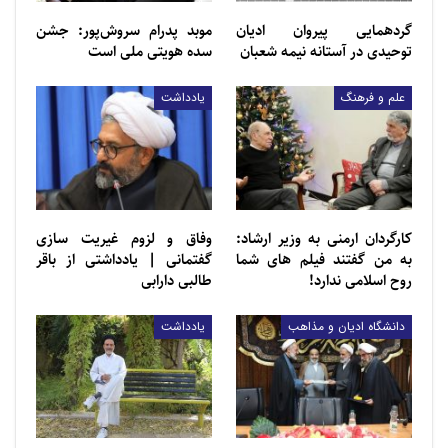
این برگه یکی از اولین نمونه‌های قرآن خطی بوده و این
گردهمایی پیروان ادیان
موبد پدرام سروش‌پور: جشن
باورنکردنی است.
توحیدی در آستانه نیمه شعبان
سده هویتی ملی است
مطالب مرتبط
علم و فرهنگ
یادداشت
حمایت از اسرائیل برای یهودیان جوان آمریکایی اهمیت
کمتری…
سخنرانی‌های پاپ لئو با هوش مصنوعی درست نشده‌اند
کارگردان ارمنی به وزیر ارشاد:
وفاق و لزوم غیریت سازی
به من گفتند فیلم های شما
گفتمانی | یادداشتی از باقر
روح اسلامی ندارد!
طالبی دارابی
بیشتر قطعات بازمانده قرآن حجازی که تعداد
دانشگاه ادیان و مذاهب
یادداشت
انگشت‌شماری است در موزه‌ها، کتابخانه‌ها و مجموعه‌های
خصوصی در سراسر جهان نگهداری و به ندرت به بازار ارائه
می‌شود.