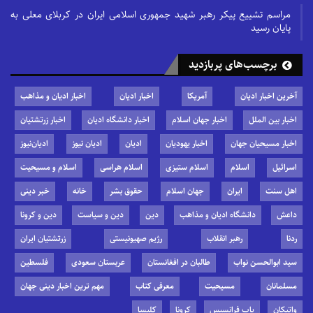
مراسم تشییع پیکر رهبر شهید جمهوری اسلامی ایران در کربلای معلی به
پایان رسید
برچسب‌های پربازدید
آخرین اخبار ادیان
آمریکا
اخبار ادیان
اخبار ادیان و مذاهب
اخبار بین الملل
اخبار جهان اسلام
اخبار دانشگاه ادیان
اخبار زرتشتیان
اخبار مسیحیان جهان
اخبار یهودیان
ادیان
ادیان نیوز
ادیان‌نیوز
اسرائیل
اسلام
اسلام ستیزی
اسلام هراسی
اسلام و مسیحیت
اهل سنت
ایران
جهان اسلام
حقوق بشر
خانه
خبر دینی
داعش
دانشگاه ادیان و مذاهب
دین
دین و سیاست
دین و کرونا
ردنا
رهبر انقلاب
رژیم صهیونیستی
زرتشتیان ایران
سید ابوالحسن نواب
طالبان در افغانستان
عربستان سعودی
فلسطین
مسلمانان
مسیحیت
معرفی کتاب
مهم ترین اخبار دینی جهان
واتیکان
پاپ فرانسیس
کرونا
کلیسا