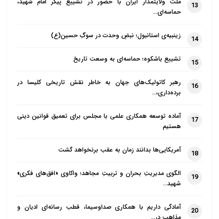
ملت ولایتمدار ایران با حضور در تشییع پیکر امام شهید،
13
حماسه‌ای…
زینبیه‌ی استانبول؛ نبضِ وحدت در سوگِ حسین(ع)
14
تشییع باشکوه؛ حماسه‌ای به وسعت تاریخ
15
رهبر کاتولیک‌های جهان به خاطر نقش تاریخی کلیسا در
16
برده‌داری،…
آماده توسعه همکاری علمی با مجلس برای تعمیق قوانین دینی
17
هستیم
آمریکایی‌ها بدانند زمان به عقب برنخواهد گشت
18
الگوی مدیریتِ بحران و تربیتِ مجاهد؛ واکاوی «افق‌های فکری»
19
شهید…
آمادگی داریم با همکاری صداوسیما، قطب رسانه‌ای ادیان و
20
مذاهب در…