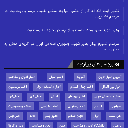
تقدیر آیت الله اعرافی از حضور مراجع معظم تقلید، مردم و روحانیت در
مراسم تشییع…
رهبر شهید محور وحدت امت و الهام‌بخش جبهه مقاومت بود
مراسم تشییع پیکر رهبر شهید جمهوری اسلامی ایران در کربلای معلی به
پایان رسید
برچسب‌های پربازدید
آخرین اخبار ادیان
آمریکا
اخبار ادیان
اخبار ادیان و مذاهب
اخبار بین الملل
اخبار جهان اسلام
اخبار دانشگاه ادیان
اخبار زرتشتیان
اخبار مسیحیان جهان
اخبار یهودیان
ادیان
ادیان نیوز
ادیان‌نیوز
اسرائیل
اسلام
اسلام ستیزی
اسلام هراسی
اسلام و مسیحیت
اهل سنت
ایران
جهان اسلام
حقوق بشر
خانه
خبر دینی
داعش
دانشگاه ادیان و مذاهب
دین
دین و سیاست
دین و کرونا