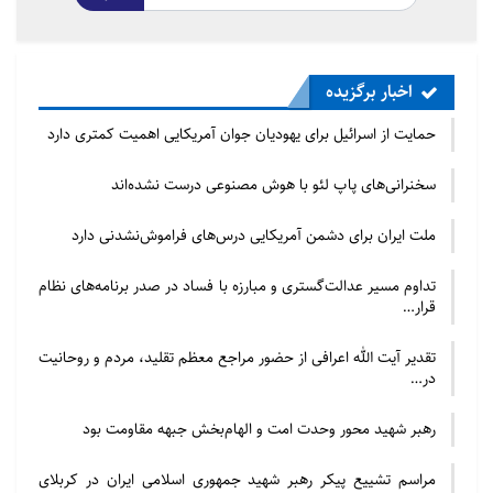
مسجد سلیمانیه
یکی از بزرگ‌ترین و جذاب‌ترین مساجدی که می‌توانید در
شهر استانبول مشاهده کنید، مسجد سلیمانیه است. این
اخبار برگزیده
مسجد توسط معمار مشهور امپراتوری عثمانی (معمار سنان)
حمایت از اسرائیل برای یهودیان جوان آمریکایی اهمیت کمتری دارد
در زمان حکومت «سلطان سلیمان یکم» ساخته شده
است. محل قرارگیری این مسجد بر فراز یک تپه بلند است.
سخنرانی‌های پاپ لئو با هوش مصنوعی درست نشده‌اند
ساخت این مسجد ۷ سال زمان برد. از جمله بخش‌های
ملت ایران برای دشمن آمریکایی درس‌های فراموش‌نشدنی دارد
مختلف مسجد سلیمانیه می‌توان به موارد زیر اشاره کرد:
تداوم مسیر عدالت‌گستری و مبارزه با فساد در صدر برنامه‌های نظام
قرار…
مطالب مرتبط
تقدیر آیت الله اعرافی از حضور مراجع معظم تقلید، مردم و روحانیت
حمایت از اسرائیل برای یهودیان جوان آمریکایی اهمیت
در…
کمتری…
رهبر شهید محور وحدت امت و الهام‌بخش جبهه مقاومت بود
سخنرانی‌های پاپ لئو با هوش مصنوعی درست نشده‌اند
مراسم تشییع پیکر رهبر شهید جمهوری اسلامی ایران در کربلای