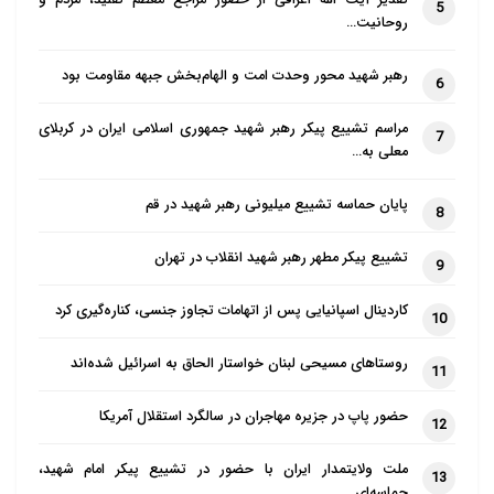
ساخته شد. این مسجد نیز دارای بخش‌های مختلفی نظیر
5
روحانیت…
بیمارستان، مرکز خرید، حمام، کتابخانه و مدرسه مذهبی
بوده است؛ اما با مرور زمان بخش‌های مختلف آن تخریب
رهبر شهید محور وحدت امت و الهام‌بخش جبهه مقاومت بود
6
شد و امروزه نمی‌توانید مسجدی که در قرن ۱۵ میلادی
مراسم تشییع پیکر رهبر شهید جمهوری اسلامی ایران در کربلای
ساخته‌شده است را به طور کامل ببینید. اما هنوز زیبایی‌ها
7
معلی به…
و جذابیت‌های این مسجد چشمان شما را خیره می‌کند.
پایان حماسه تشییع میلیونی رهبر شهید در قم
8
تشییع پیکر مطهر رهبر شهید انقلاب در تهران
9
از ساعت ۰۸:۳۰ صبح تا یک ساعت پیش از غروب آفتاب به
منطقه تاریخی پنینسولا، منطقه فاتح، خیابان فوزی پاشا
کاردینال اسپانیایی پس از اتهامات تجاوز جنسی، کناره‌گیری کرد
10
بروید و به طور رایگان از بخش‌های مختلف این مسجد
روستاهای مسیحی لبنان خواستار الحاق به اسرائیل شده‌اند
11
دیدن کنید.
حضور پاپ در جزیره مهاجران در سالگرد استقلال آمریکا
بهترین زمان سفر به استانبول
12
ملت ولایتمدار ایران با حضور در تشییع پیکر امام شهید،
13
اگر قصد دارید زمانی به شهر استانبول سفر کنید تا
حماسه‌ای…