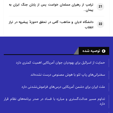
ترامپ از رهبران مسلمان خواست پس از پایان جنگ ایران به
در یک روز مانده به شروع پرواز قیمت کمتری پیدا
21
پیمان…
می‌کنند.
دانشگاه ادیان و مذاهب؛ گامی در تحقق «حوزهٔ پیشرو» در تراز
22
کلاس پروازی اکونومی یا نهایتاً بیزینس را انتخاب کنید.
انقلاب
همان‌طور که می‌دانید ایرلاینهای بلیط خود را در ۳ کلاس
پروازی اکونومی، بیزینس و فرست عرضه میکنند.
ارزان‌قیمت‌ترین آن کلاس اکونومی و سپس بیزینس است.
توصیه شده
در کلاس فِرست امکانات و خدمات بهتری به مسافران ارائه
حمایت از اسرائیل برای یهودیان جوان آمریکایی اهمیت کمتری دارد
میشود. به زمان سفرتان توجه کنید. همان‌طور که در
بخش پیشین مقاله گفتیم، در برخی از اوقات سال میزان
سخنرانی‌های پاپ لئو با هوش مصنوعی درست نشده‌اند
تقاضا برای سفر به استانبول کاهش پیدا می‌کند و همین
موضوع بر روی قیمت نهایی بلیت آن نیز تأثیرگذار است.
ملت ایران برای دشمن آمریکایی درس‌های فراموش‌نشدنی دارد
ایرلاین های داخلی را انتخاب کنید.
اگر می‌خواهید
تداوم مسیر عدالت‌گستری و مبارزه با فساد در صدر برنامه‌های نظام قرار
دارد
هزینه‌های سفرتان را کم‌تر کنید، به‌جای ایرلاین‌های خارجی