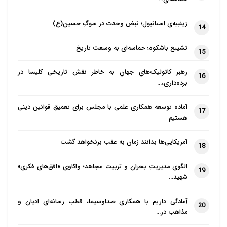
آب‌وهوای معتدل این شهر به شما این امکان را بدهد تا از
زینبیه‌ی استانبول؛ نبضِ وحدت در سوگِ حسین(ع)
جاذبه‌های گردشگری مختلف آن بازدید کنید، به شما
14
پیشنهاد می‌کنیم که در فصل بهار و اوایل پاییز به این شهر
تشییع باشکوه؛ حماسه‌ای به وسعت تاریخ
15
بروید. در این مدت علاوه بر آنکه آب‌وهوای شهر معتدل‌تر
است، قیمت اقلام سفر نیز کم‌تر میشود و تعداد
رهبر کاتولیک‌های جهان به خاطر نقش تاریخی کلیسا در
16
برده‌داری،…
گردشگران نیز آن‌قدر نیست که شما را اذیت ‌کند.
آماده توسعه همکاری علمی با مجلس برای تعمیق قوانین دینی
چگونه بلیط هواپیما ارزان قیمت
17
هستیم
استانبول را پیدا کنیم؟
آمریکایی‌ها بدانند زمان به عقب برنخواهد گشت
18
اگر می‌خواهید در هزینه‌های سفر خود صرفه‌جویی کنید
الگوی مدیریتِ بحران و تربیتِ مجاهد؛ واکاوی «افق‌های فکری»
بهتر است که در هنگام خرید بلیط هواپیما استانبول به
19
شهید…
نکات زیر توجه کنید:
آمادگی داریم با همکاری صداوسیما، قطب رسانه‌ای ادیان و
20
ب
ه سراغ
بلیط لحظه آخری
بروید.
بلیط‌های لحظه آخری به
مذاهب در…
بخشی از بلیط های سیستمی یا چارتری گفته می‌شود که