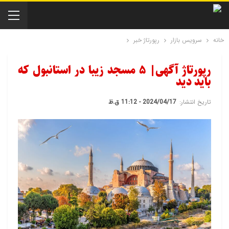
خانه
سرویس بازار
رپورتاژ خبر
رپورتاژ آگهی| ۵ مسجد زیبا در استانبول که
باید دید
تاریخ انتشار:
2024/04/17 - 11:12 ق.ظ