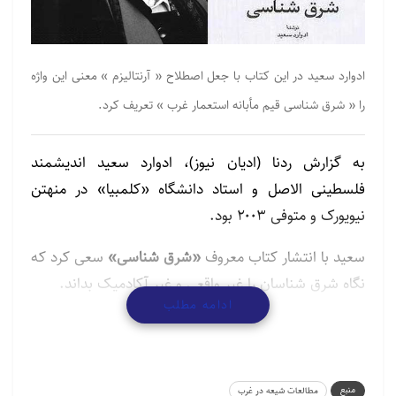
ادوارد سعید در این کتاب با جعل اصطلاح « آرنتالیزم » معنی این واژه
را « شرق شناسی قیم مأبانه استعمار غرب » تعریف کرد.
به گزارش ردنا (ادیان نیوز)، ادوارد سعید اندیشمند
فلسطینی الاصل و استاد دانشگاه «کلمبیا» در منهتن
نیویورک و متوفی ۲۰۰۳ بود.
سعید با انتشار کتاب معروف
«شرق شناسی»
سعی کرد که
نگاه شرق شناسان را غیر واقعی و غیر آکادمیک بداند.
ادامه مطلب
مطالب مرتبط
گردهمایی پیروان ادیان توحیدی در آستانه نیمه شعبان
منبع
مطالعات شیعه در غرب