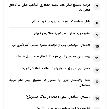
مراسم تشییع پیکر رهبر شهید جمهوری اسلامی ایران در کربلای
7
معلی به…
پایان حماسه تشییع میلیونی رهبر شهید در قم
8
تشییع پیکر مطهر رهبر شهید انقلاب در تهران
9
کاردینال اسپانیایی پس از اتهامات تجاوز جنسی، کناره‌گیری کرد
10
روستاهای مسیحی لبنان خواستار الحاق به اسرائیل شده‌اند
11
حضور پاپ در جزیره مهاجران در سالگرد استقلال آمریکا
12
ملت ولایتمدار ایران با حضور در تشییع پیکر امام شهید،
13
حماسه‌ای…
زینبیه‌ی استانبول؛ نبضِ وحدت در سوگِ حسین(ع)
14
تشییع باشکوه؛ حماسه‌ای به وسعت تاریخ