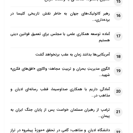
15
رهبر کاتولیک‌های جهان به خاطر نقش تاریخی کلیسا در
16
برده‌داری،…
آماده توسعه همکاری علمی با مجلس برای تعمیق قوانین دینی
17
هستیم
آمریکایی‌ها بدانند زمان به عقب برنخواهد گشت
18
الگوی مدیریتِ بحران و تربیتِ مجاهد؛ واکاوی «افق‌های فکری»
19
شهید…
آمادگی داریم با همکاری صداوسیما، قطب رسانه‌ای ادیان و
20
مذاهب در…
ترامپ از رهبران مسلمان خواست پس از پایان جنگ ایران به
21
پیمان…
دانشگاه ادیان و مذاهب؛ گامی در تحقق «حوزهٔ پیشرو» در تراز
22