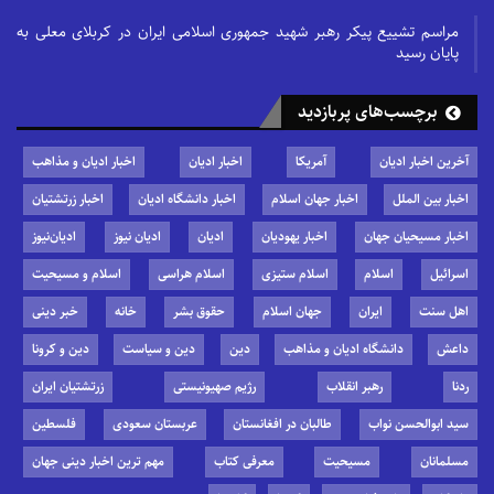
مراسم تشییع پیکر رهبر شهید جمهوری اسلامی ایران در کربلای معلی به
پایان رسید
برچسب‌های پربازدید
آخرین اخبار ادیان
آمریکا
اخبار ادیان
اخبار ادیان و مذاهب
اخبار بین الملل
اخبار جهان اسلام
اخبار دانشگاه ادیان
اخبار زرتشتیان
اخبار مسیحیان جهان
اخبار یهودیان
ادیان
ادیان نیوز
ادیان‌نیوز
اسرائیل
اسلام
اسلام ستیزی
اسلام هراسی
اسلام و مسیحیت
اهل سنت
ایران
جهان اسلام
حقوق بشر
خانه
خبر دینی
داعش
دانشگاه ادیان و مذاهب
دین
دین و سیاست
دین و کرونا
ردنا
رهبر انقلاب
رژیم صهیونیستی
زرتشتیان ایران
سید ابوالحسن نواب
طالبان در افغانستان
عربستان سعودی
فلسطین
مسلمانان
مسیحیت
معرفی کتاب
مهم ترین اخبار دینی جهان