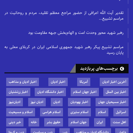
تقدیر آیت الله اعرافی از حضور مراجع معظم تقلید، مردم و روحانیت در
مراسم تشییع…
رهبر شهید محور وحدت امت و الهام‌بخش جبهه مقاومت بود
مراسم تشییع پیکر رهبر شهید جمهوری اسلامی ایران در کربلای معلی به
پایان رسید
برچسب‌های پربازدید
آخرین اخبار ادیان
آمریکا
اخبار ادیان
اخبار ادیان و مذاهب
اخبار بین الملل
اخبار جهان اسلام
اخبار دانشگاه ادیان
اخبار زرتشتیان
اخبار مسیحیان جهان
اخبار یهودیان
ادیان
ادیان نیوز
ادیان‌نیوز
اسرائیل
اسلام
اسلام ستیزی
اسلام هراسی
اسلام و مسیحیت
اهل سنت
ایران
جهان اسلام
حقوق بشر
خانه
خبر دینی
داعش
دانشگاه ادیان و مذاهب
دین
دین و سیاست
دین و کرونا