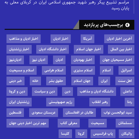
مراسم تشییع پیکر رهبر شهید جمهوری اسلامی ایران در کربلای معلی به
پایان رسید
برچسب‌های پربازدید
آخرین اخبار ادیان
آمریکا
اخبار ادیان
اخبار ادیان و مذاهب
اخبار بین الملل
اخبار جهان اسلام
اخبار دانشگاه ادیان
اخبار زرتشتیان
اخبار مسیحیان جهان
اخبار یهودیان
ادیان
ادیان نیوز
ادیان‌نیوز
اسرائیل
اسلام
اسلام ستیزی
اسلام هراسی
اسلام و مسیحیت
اهل سنت
ایران
جهان اسلام
حقوق بشر
خانه
خبر دینی
داعش
دانشگاه ادیان و مذاهب
دین
دین و سیاست
دین و کرونا
ردنا
رهبر انقلاب
رژیم صهیونیستی
زرتشتیان ایران
سید ابوالحسن نواب
طالبان در افغانستان
عربستان سعودی
فلسطین
مسلمانان
مسیحیت
معرفی کتاب
مهم ترین اخبار دینی جهان
واتیکان
پاپ فرانسیس
کرونا
کلیسا