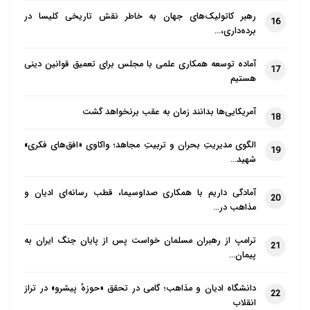
رهبر کاتولیک‌های جهان به خاطر نقش تاریخی کلیسا در
16
برده‌داری،…
آماده توسعه همکاری علمی با مجلس برای تعمیق قوانین دینی
17
هستیم
آمریکایی‌ها بدانند زمان به عقب برنخواهد گشت
18
الگوی مدیریتِ بحران و تربیتِ مجاهد؛ واکاوی «افق‌های فکری»
19
شهید…
آمادگی داریم با همکاری صداوسیما، قطب رسانه‌ای ادیان و
20
مذاهب در…
ترامپ از رهبران مسلمان خواست پس از پایان جنگ ایران به
21
پیمان…
دانشگاه ادیان و مذاهب؛ گامی در تحقق «حوزهٔ پیشرو» در تراز
22
انقلاب