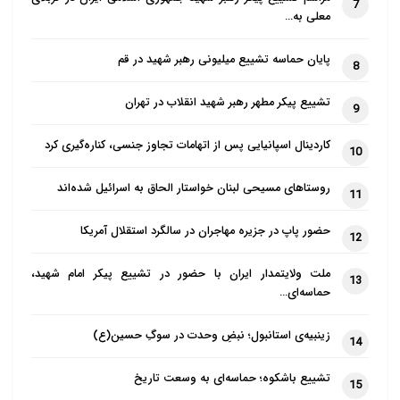
7
چه چیزی از توهین به ایوب پیامبر گیرشان می‌آید؟ آن هم
معلی به…
در این سرزمین؟ کمی هم فکر کنیم بد نیست. قبول دارم
پایان حماسه تشییع میلیونی رهبر شهید در قم
فکر کردن کار سختی است، اما یک مقدارش گاهی لازم
8
است. کاریکاتور مذکور را خیلی‌ها ندیده بودند و حالا به مدد
تشییع پیکر مطهر رهبر شهید انقلاب در تهران
9
دادستانی تهران خیلی‌ها دیده‌اند. نمی‌شد ماجرا را جور
دیگری برگزار کرد؟ گیرم تخلفی صورت گرفته. نمی‌شد
کاردینال اسپانیایی پس از اتهامات تجاوز جنسی، کناره‌گیری کرد
10
مدیرمسئول را صدا کرد و با او صحبت کرد؟ نمی‌شد تا
روستاهای مسیحی لبنان خواستار الحاق به اسرائیل شده‌اند
11
روشن شدن زیر و بم داستان، ماجرا را علنی نکرد؟ اگر
حقیقتاً معتقدید که به یکی از پیامبران الهی توهین شده آیا
حضور پاپ در جزیره مهاجران در سالگرد استقلال آمریکا
12
با انتشار فراگیر آن کاریکاتور منکر آشکارا صورت نگرفته؟
ملت ولایتمدار ایران با حضور در تشییع پیکر امام شهید،
آیا این خودش اشاعه منکر نیست و هیچ عقوبتی برای آن
13
حماسه‌ای…
در نظر گرفته نشده؟ منبع: هم میهن
زینبیه‌ی استانبول؛ نبضِ وحدت در سوگِ حسین(ع)
14
تشییع باشکوه؛ حماسه‌ای به وسعت تاریخ
15