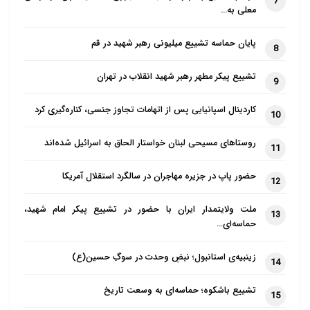
7
معلی به…
پایان حماسه تشییع میلیونی رهبر شهید در قم
8
تشییع پیکر مطهر رهبر شهید انقلاب در تهران
9
کاردینال اسپانیایی پس از اتهامات تجاوز جنسی، کناره‌گیری کرد
10
روستاهای مسیحی لبنان خواستار الحاق به اسرائیل شده‌اند
11
حضور پاپ در جزیره مهاجران در سالگرد استقلال آمریکا
12
ملت ولایتمدار ایران با حضور در تشییع پیکر امام شهید،
13
حماسه‌ای…
زینبیه‌ی استانبول؛ نبضِ وحدت در سوگِ حسین(ع)
14
تشییع باشکوه؛ حماسه‌ای به وسعت تاریخ
15