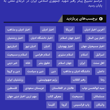
مراسم تشییع پیکر رهبر شهید جمهوری اسلامی ایران در کربلای معلی به
پایان رسید
برچسب‌های پربازدید
آخرین اخبار ادیان
آمریکا
اخبار ادیان
اخبار ادیان و مذاهب
اخبار بین الملل
اخبار جهان اسلام
اخبار دانشگاه ادیان
اخبار زرتشتیان
اخبار مسیحیان جهان
اخبار یهودیان
ادیان
ادیان نیوز
ادیان‌نیوز
اسرائیل
اسلام
اسلام ستیزی
اسلام هراسی
اسلام و مسیحیت
اهل سنت
ایران
جهان اسلام
حقوق بشر
خانه
خبر دینی
داعش
دانشگاه ادیان و مذاهب
دین
دین و سیاست
دین و کرونا
ردنا
رهبر انقلاب
رژیم صهیونیستی
زرتشتیان ایران
سید ابوالحسن نواب
طالبان در افغانستان
عربستان سعودی
فلسطین
مسلمانان
مسیحیت
معرفی کتاب
مهم ترین اخبار دینی جهان
واتیکان
پاپ فرانسیس
کرونا
کلیسا