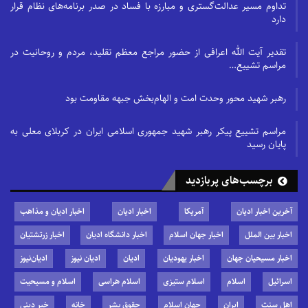
تداوم مسیر عدالت‌گستری و مبارزه با فساد در صدر برنامه‌های نظام قرار
دارد
تقدیر آیت الله اعرافی از حضور مراجع معظم تقلید، مردم و روحانیت در
مراسم تشییع…
رهبر شهید محور وحدت امت و الهام‌بخش جبهه مقاومت بود
مراسم تشییع پیکر رهبر شهید جمهوری اسلامی ایران در کربلای معلی به
پایان رسید
برچسب‌های پربازدید
آخرین اخبار ادیان
آمریکا
اخبار ادیان
اخبار ادیان و مذاهب
اخبار بین الملل
اخبار جهان اسلام
اخبار دانشگاه ادیان
اخبار زرتشتیان
اخبار مسیحیان جهان
اخبار یهودیان
ادیان
ادیان نیوز
ادیان‌نیوز
اسرائیل
اسلام
اسلام ستیزی
اسلام هراسی
اسلام و مسیحیت
اهل سنت
ایران
جهان اسلام
حقوق بشر
خانه
خبر دینی