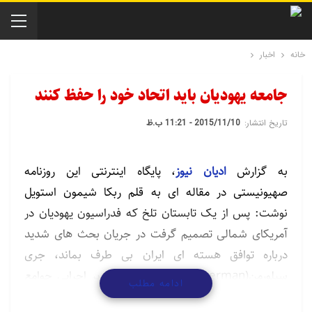
خانه
اخبار
جامعه يهوديان بايد اتحاد خود را حفظ کنند
تاریخ انتشار:
2015/11/10 - 11:21 ب.ظ
به گزارش
ادیان نیوز
، پایگاه اینترنتی این روزنامه
صهیونیستی در مقاله ای به قلم ربکا شیمون استویل
نوشت: پس از یک تابستان تلخ که فدراسیون یهودیان در
آمریکای شمالی تصمیم گرفت در جریان بحث های شدید
درباره توافق هسته ای ایران بی طرف بماند، جری
سیلورمن(Jerry Silverman) رئیس و مدیر اجرایی جوامع
ادامه مطلب
متحد یهودی در آمریکای شمالی معتقد است این جامعه