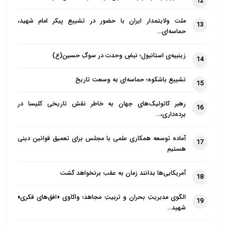
12
ملت ولایتمدار ایران با حضور در تشییع پیکر امام شهید،
13
حماسه‌ای…
زینبیه‌ی استانبول؛ نبضِ وحدت در سوگِ حسین(ع)
14
تشییع باشکوه؛ حماسه‌ای به وسعت تاریخ
15
رهبر کاتولیک‌های جهان به خاطر نقش تاریخی کلیسا در
16
برده‌داری،…
آماده توسعه همکاری علمی با مجلس برای تعمیق قوانین دینی
17
هستیم
آمریکایی‌ها بدانند زمان به عقب برنخواهد گشت
18
الگوی مدیریتِ بحران و تربیتِ مجاهد؛ واکاوی «افق‌های فکری»
19
شهید…