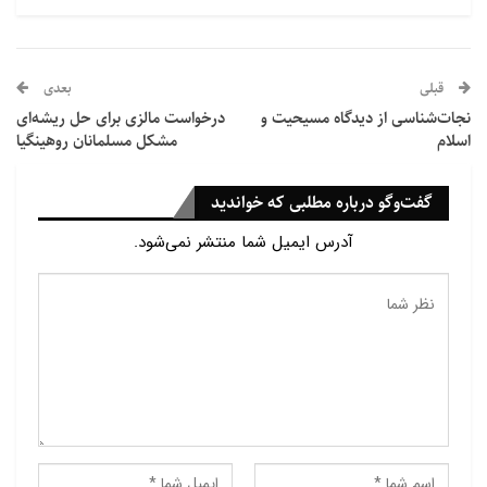
علیه زنان
را محکوم کرد و به موضوع برابری جنسیتی
پرداخت و گفت که زنان باید به طور کامل در روند تصمیم
گیری ها شرکت داده شوند.
قبلی
بعدی
نجات‌شناسی از دیدگاه مسیحیت و
درخواست مالزی برای حل ریشه‌ای
وی گفت هر گامی که برای زنان برداشته می شود به طور
اسلام
مشکل مسلمانان روهینگیا
کلی در جهت انسانیت است.
گفت‌وگو درباره مطلبی که خواندید
پاپ به طور معمول از حقوق زنان دفاع کرده است و چندی
آدرس ایمیل شما منتشر نمی‌شود.
پیش نیز در جریان سخنرانی در کلیسای کاتولیک رم گفت
که این کلیسا باید به تاریخ سلطه مردانه و سواستفاده
جنسی از زنان اقرار کند.
پایان پیام/م