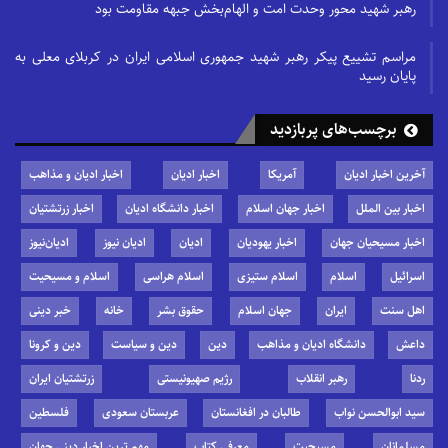
رهبر شهید محور وحدت امت و الهام‌بخش جبهه مقاومت بود
مراسم تشییع پیکر رهبر شهید جمهوری اسلامی ایران در کربلای معلی به
پایان رسید
برچسب‌های پربازدید
آخرین اخبار ادیان
آمریکا
اخبار ادیان
اخبار ادیان و مذاهب
اخبار بین الملل
اخبار جهان اسلام
اخبار دانشگاه ادیان
اخبار زرتشتیان
اخبار مسیحیان جهان
اخبار یهودیان
ادیان
ادیان نیوز
ادیان‌نیوز
اسرائیل
اسلام
اسلام ستیزی
اسلام هراسی
اسلام و مسیحیت
اهل سنت
ایران
جهان اسلام
حقوق بشر
خانه
خبر دینی
داعش
دانشگاه ادیان و مذاهب
دین
دین و سیاست
دین و کرونا
ردنا
رهبر انقلاب
رژیم صهیونیستی
زرتشتیان ایران
سید ابوالحسن نواب
طالبان در افغانستان
عربستان سعودی
فلسطین
مسلمانان
مسیحیت
معرفی کتاب
مهم ترین اخبار دینی جهان