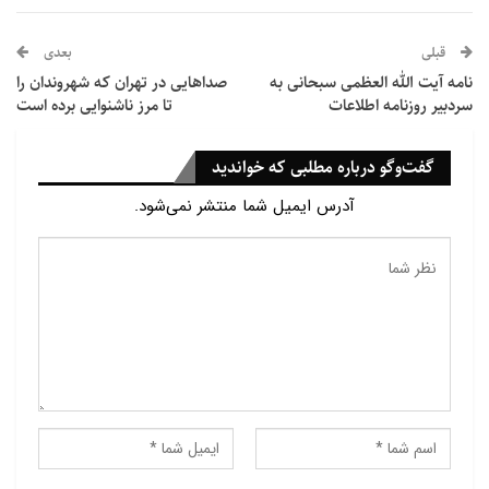
ساخت».
قبلی
بعدی
رئیس انجمن کلیمیان شیراز نیز گفت:
نامه آیت الله العظمی سبحانی به
صداهایی در تهران که شهروندان را
سردبیر روزنامه اطلاعات
تا مرز ناشنوایی برده‌ است
«کلیمیان همچون سال‌های گذشته در راهپیمایی ۲۲ بهمن
شرکت می‌کنند. جامعه کلیمیان شیراز همراه با هموطنان با
گفت‌وگو درباره مطلبی که خواندید
حضور در راهپیمایی یوم الله ۲۲ بهمن، مثل همیشه
آدرس ایمیل شما منتشر نمی‌شود.
همبستگی خود را با آحاد ملت ایران اعلام می‌کند.
روز پیروزی انقلاب اسلامی مسئله‌ای ملی و متعلق به همه
ایرانیان است و ما بر حسب وظیفه در این راهپیمایی
شرکت می‌کنیم». (باشگاه خبرنگاران جوان)
انتهای پیام/
پایان پیام/م