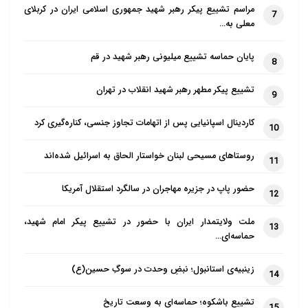
مراسم تشییع پیکر رهبر شهید جمهوری اسلامی ایران در کربلای
7
معلی به…
پایان حماسه تشییع میلیونی رهبر شهید در قم
8
تشییع پیکر مطهر رهبر شهید انقلاب در تهران
9
کاردینال اسپانیایی پس از اتهامات تجاوز جنسی، کناره‌گیری کرد
10
روستاهای مسیحی لبنان خواستار الحاق به اسرائیل شده‌اند
11
حضور پاپ در جزیره مهاجران در سالگرد استقلال آمریکا
12
ملت ولایتمدار ایران با حضور در تشییع پیکر امام شهید،
13
حماسه‌ای…
زینبیه‌ی استانبول؛ نبضِ وحدت در سوگِ حسین(ع)
14
تشییع باشکوه؛ حماسه‌ای به وسعت تاریخ
15