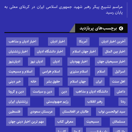
مراسم تشییع پیکر رهبر شهید جمهوری اسلامی ایران در کربلای معلی به
پایان رسید
برچسب‌های پربازدید
آخرین اخبار ادیان
آمریکا
اخبار ادیان
اخبار ادیان و مذاهب
اخبار بین الملل
اخبار جهان اسلام
اخبار دانشگاه ادیان
اخبار زرتشتیان
اخبار مسیحیان جهان
اخبار یهودیان
ادیان
ادیان نیوز
ادیان‌نیوز
اسرائیل
اسلام
اسلام ستیزی
اسلام هراسی
اسلام و مسیحیت
اهل سنت
ایران
جهان اسلام
حقوق بشر
خانه
خبر دینی
داعش
دانشگاه ادیان و مذاهب
دین
دین و سیاست
دین و کرونا
ردنا
رهبر انقلاب
رژیم صهیونیستی
زرتشتیان ایران
سید ابوالحسن نواب
طالبان در افغانستان
عربستان سعودی
فلسطین
مسلمانان
مسیحیت
معرفی کتاب
مهم ترین اخبار دینی جهان
واتیکان
پاپ فرانسیس
کرونا
کلیسا