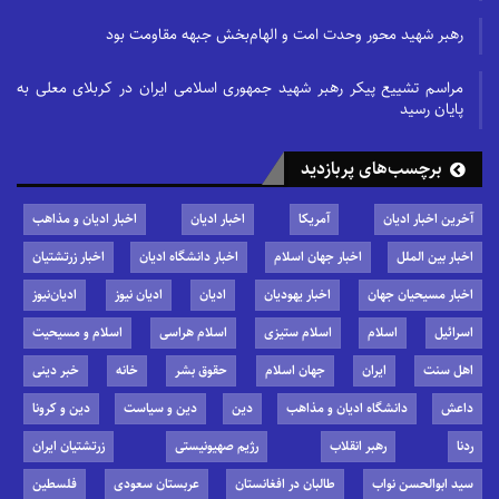
رهبر شهید محور وحدت امت و الهام‌بخش جبهه مقاومت بود
مراسم تشییع پیکر رهبر شهید جمهوری اسلامی ایران در کربلای معلی به
پایان رسید
برچسب‌های پربازدید
آخرین اخبار ادیان
آمریکا
اخبار ادیان
اخبار ادیان و مذاهب
اخبار بین الملل
اخبار جهان اسلام
اخبار دانشگاه ادیان
اخبار زرتشتیان
اخبار مسیحیان جهان
اخبار یهودیان
ادیان
ادیان نیوز
ادیان‌نیوز
اسرائیل
اسلام
اسلام ستیزی
اسلام هراسی
اسلام و مسیحیت
اهل سنت
ایران
جهان اسلام
حقوق بشر
خانه
خبر دینی
داعش
دانشگاه ادیان و مذاهب
دین
دین و سیاست
دین و کرونا
ردنا
رهبر انقلاب
رژیم صهیونیستی
زرتشتیان ایران
سید ابوالحسن نواب
طالبان در افغانستان
عربستان سعودی
فلسطین