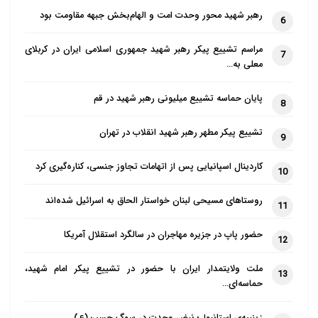
رهبر شهید محور وحدت امت و الهام‌بخش جبهه مقاومت بود
6
مراسم تشییع پیکر رهبر شهید جمهوری اسلامی ایران در کربلای
7
معلی به…
پایان حماسه تشییع میلیونی رهبر شهید در قم
8
تشییع پیکر مطهر رهبر شهید انقلاب در تهران
9
کاردینال اسپانیایی پس از اتهامات تجاوز جنسی، کناره‌گیری کرد
10
روستاهای مسیحی لبنان خواستار الحاق به اسرائیل شده‌اند
11
حضور پاپ در جزیره مهاجران در سالگرد استقلال آمریکا
12
ملت ولایتمدار ایران با حضور در تشییع پیکر امام شهید،
13
حماسه‌ای…
زینبیه‌ی استانبول؛ نبضِ وحدت در سوگِ حسین(ع)