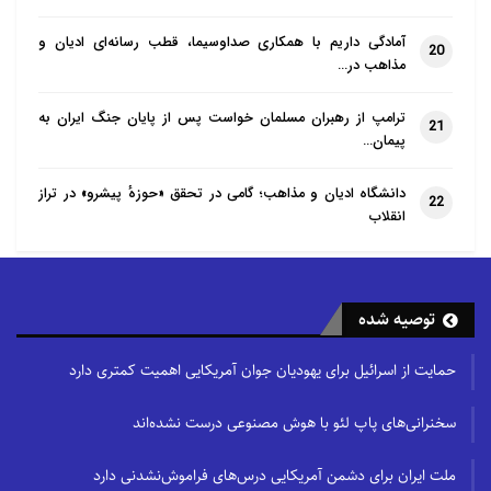
کامل ترین آنها می داند و آن را به منزله ی صد می داند که
آمادگی داریم با همکاری صداوسیما، قطب رسانه‌ای ادیان و
20
چون کسی آن را داشته باشد، حقیقت همه ی ادیان دیگر
مذاهب در…
را که همگی از صد کمتر هستند، خواهد داشت.
ترامپ از رهبران مسلمان خواست پس از پایان جنگ ایران به
21
وی می گوید: تمامی ادیان به سوی یک هدف رهنمون می
پیمان…
شوند و تمامی انسان ها برادران یک دیگرند.[۷] همه
دانشگاه ادیان و مذاهب؛ گامی در تحقق «حوزهٔ پیشرو» در تراز
22
مذاهب تنها به یک خدا تعلق دارند و به سوی یک مقصد
انقلاب
رهنمون تان می سازند، ادیان در اصل هیچ تفاوتی با
یکدیگر ندارند
توصیه شده
تضاد
باید این نکته را مورد توجه قرار داد که بسیاری از مدعیان
حمایت از اسرائیل برای یهودیان جوان آمریکایی اهمیت کمتری دارد
کثرت گرایی عرفانی، هر چند در لفظ چنین ادعای را دارند،
اما در عمل به این باور خود پایبند نیستند. اغلب اینان تنها
سخنرانی‌های پاپ لئو با هوش مصنوعی درست نشده‌اند
راه نجات را پیروی از مرام و مسلک ادعایی خود می دانند.
ملت ایران برای دشمن آمریکایی درس‌های فراموش‌نشدنی دارد