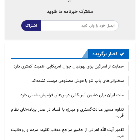
شروع به نواختن موسیقی دلنشین کردند، یا به هنگام تولد
مشترک خبرنامه ما شوید
در زیر گهواره اش یک مار کبرا پیدا کردند که در آیین هندی
اشتراک
به معنای ظهور فرد روحانی است. از کودکی، از پاکت خالی
نوشت افزار مدرسه بیرون می آورد و میان بچه های بی
بضاعت تقسیم می کرد!
چنین کراماتی را صوفیان هم برای
اخبار برگزیده
بزرگانشان ساخته اند!!!
حمایت از اسرائیل برای یهودیان جوان آمریکایی اهمیت کمتری دارد
سخنرانی‌های پاپ لئو با هوش مصنوعی درست نشده‌اند
ملت ایران برای دشمن آمریکایی درس‌های فراموش‌نشدنی دارد
تداوم مسیر عدالت‌گستری و مبارزه با فساد در صدر برنامه‌های نظام
قرار…
تقدیر آیت الله اعرافی از حضور مراجع معظم تقلید، مردم و روحانیت
در…