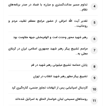
نمودار شود.
تداوم مسیر عدالت‌گستری و مبارزه با فساد در صدر برنامه‌های
4
نظام…
کرمه یا کارما که بر اساس آن کیفیت و چگونگی توالد ثانوی
تقدیر آیت الله اعرافی از حضور مراجع معظم تقلید، مردم و
و علت انتقال روح یک فرد به جسدی دیگر را توضیح می
5
روحانیت…
دهد. قانون کرمه در حقیقت همان نظام علّی و معلولی
است که مورد قبول ما نیز است؛ اما سخن در این است که
رهبر شهید محور وحدت امت و الهام‌بخش جبهه مقاومت بود
6
اینان گمان می کنند حیات بعدی در همین دنیا و در تولدی
مراسم تشییع پیکر رهبر شهید جمهوری اسلامی ایران در کربلای
7
مجدد در قالب موجود دیگر است.
معلی به…
بررسی تناسخ و کارما
پایان حماسه تشییع میلیونی رهبر شهید در قم
8
معتقدان به تناسخ، که طیف وسیعی از مکاتب و آیین های
سنتی معنوی را شامل می شود، درباره ی مدت و زمان
تشییع پیکر مطهر رهبر شهید انقلاب در تهران
9
چرخه ی تناسخ اختلاف نظر دارند؛ برخی آن را سی هزار
کاردینال اسپانیایی پس از اتهامات تجاوز جنسی، کناره‌گیری کرد
10
سال می دانند و گروهی دیگر می گویند ممکن است تا
میلیون ها سال طول بکشد.
روستاهای مسیحی لبنان خواستار الحاق به اسرائیل شده‌اند
11