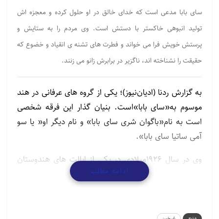
سای بابا مدعی است که خدای خالق در او حلول کرده و معجزه اش
تولید انبوهی خاکستر با دستش است. وی مردم را به ستایش و
پرستش خویش فرا می خواند و فطرت های تشنه ی انقیاد و خضوع که
حقیقت را نشناخته اند، ناگزیر در برابرش زانو می زنند.
به گزارش ردنا (ادیان‌نیوز)؛ یکی از گروه های عرفانی در هند
موسوم به«سای بابا»است. بنیان گذار این فرقه شخصی
است به نام«باگوان شری سای بابا» و نام دیگر او« یا سو
آمی ساتیا سای بابا».
وی در سال ۱۹۲۶میلادی در یکی از ایالت های هندوستان
ادامه مطلب
به دنیا آمد. سای بابا در سن چهارده سالگی، مدعی شد از
سوی خداوند برای هدایت همه ی آدمیان برگزیده شده
است. وی دین خود را حاکم بر همه ی ادیان و ناظر به
همه ی آنها دانست.
منبع
راسخون