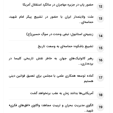
در نقد این دیدگاه اشکالات فراوانی وجود دارد، که به چند
حضور پاپ در جزیره مهاجران در سالگرد استقلال آمریکا
12
نمونه بسنده می کنیم: هر نفسی در این عالم، با توجه به
ملت ولایتمدار ایران با حضور در تشییع پیکر امام شهید،
کارهایی که انجام می دهد، از قوه بودن خارج و فعلیت می
13
حماسه‌ای…
رسد و هرگز امکان ندارد چنین نفسی بار دیگر به درجه ی
قوه ی محض نزول کند و به بدنی تعلق بگیرد که در حالت
زینبیه‌ی استانبول؛ نبضِ وحدت در سوگِ حسین(ع)
14
جنینی و قوه ی محض است.
تشییع باشکوه؛ حماسه‌ای به وسعت تاریخ
15
همان طور که بدن حیوان بعد از کامل شدن امکان ندارد به
رهبر کاتولیک‌های جهان به خاطر نقش تاریخی کلیسا در
حالت نطفگی باز گردد. البته در دیگر مقالات مربوط به
16
برده‌داری،…
عرفانهای نوظهور هندی، مفصل به بحث در مورد رد تناسخ
پرداخته ایم.
آماده توسعه همکاری علمی با مجلس برای تعمیق قوانین دینی
17
هستیم
سای بابا و تبلیغ کثرت گرایی عرفانی
آمریکایی‌ها بدانند زمان به عقب برنخواهد گشت
18
در آیین سای بابا کثرت گرایی عرفانی تبلیغ می شود. وی
تصریح می کند که همه ی ادیان حق اند و هیچ تفاوتی با
الگوی مدیریتِ بحران و تربیتِ مجاهد؛ واکاوی «افق‌های فکری»
19
یک دیگر ندارند، هر چند دین خود ساخته ی خویش را
شهید…