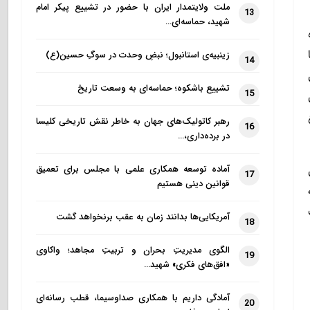
ملت ولایتمدار ایران با حضور در تشییع پیکر امام
13
شهید، حماسه‌ای…
زینبیه‌ی استانبول؛ نبضِ وحدت در سوگِ حسین(ع)
14
تشییع باشکوه؛ حماسه‌ای به وسعت تاریخ
15
رهبر کاتولیک‌های جهان به خاطر نقش تاریخی کلیسا
16
در برده‌داری،…
آماده توسعه همکاری علمی با مجلس برای تعمیق
17
قوانین دینی هستیم
آمریکایی‌ها بدانند زمان به عقب برنخواهد گشت
18
الگوی مدیریتِ بحران و تربیتِ مجاهد؛ واکاوی
19
«افق‌های فکری» شهید…
آمادگی داریم با همکاری صداوسیما، قطب رسانه‌ای
20