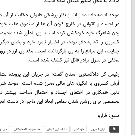
مرداد به محل مذکور منتقل شده است.
موحد ادامه داد: معاینات و نظر پزشکی قانونی حکایت از آن
در اجساد و ناتوانی در خارج کردن آن ها از صندوق عقب خودر
زدن شاهرگ خود خودکشی کرده است. وی یادآور شد: محمدجو
کسروی را که به دلار بوده، در اختیار نامزد خود و بخش دیگر
جنایت، این مبالغ را به وی بازگردانده است. مقداری ارز در
مخفی در منزل برادر قاتل نیز کشف شده است.
رئیس کل دادگستری استان گفت: در جریان این پرونده نشا
آرش کسروی با انگیزه های مالی محرز شده است. موحد شرح 
دلیل همکاری در اختفای اجساد و احتمال مداخله بیشتر د
تخصصی برای روشن شدن تمامی ابعاد این ماجرا در دست انج
منبع: فرارو
آرش کسروی
خودکشی
دادگستری کرمان
محمدجواد گنجعلیخانی
موبد ز