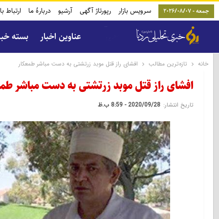
سرویس بازار
رپورتاژ آگهی
آرشیو
دربارۀ ما
ارتباط با
جمعه - 2026/08/07
عناوین اخبار
بسته خب
خانه
تازه‌ترین مطالب
افشای راز قتل موبد زرتشتی به دست مباشر طمعکار
افشای راز قتل موبد زرتشتی به دست مباشر طم
تاریخ انتشار:
2020/09/28 - 8:59 ب.ظ