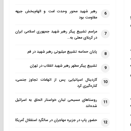
رهبر شهید محور وحدت امت و الهام‌بخش جبهه
6
مقاومت بود
مراسم تشییع پیکر رهبر شهید جمهوری اسلامی ایران
7
در کربلای معلی به…
پایان حماسه تشییع میلیونی رهبر شهید در قم
8
تشییع پیکر مطهر رهبر شهید انقلاب در تهران
9
کاردینال اسپانیایی پس از اتهامات تجاوز جنسی،
10
کناره‌گیری کرد
روستاهای مسیحی لبنان خواستار الحاق به اسرائیل
11
شده‌اند
حضور پاپ در جزیره مهاجران در سالگرد استقلال آمریکا
12