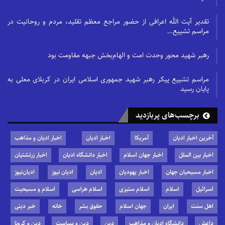
تقدیر آیت الله اعرافی از حضور مراجع معظم تقلید، مردم و روحانیت در
مراسم تشییع…
رهبر شهید محور وحدت امت و الهام‌بخش جبهه مقاومت بود
مراسم تشییع پیکر رهبر شهید جمهوری اسلامی ایران در کربلای معلی به
پایان رسید
برچسب‌های پربازدید
آخرین اخبار ادیان
آمریکا
اخبار ادیان
اخبار ادیان و مذاهب
اخبار بین الملل
اخبار جهان اسلام
اخبار دانشگاه ادیان
اخبار زرتشتیان
اخبار مسیحیان جهان
اخبار یهودیان
ادیان
ادیان نیوز
ادیان‌نیوز
اسرائیل
اسلام
اسلام ستیزی
اسلام هراسی
اسلام و مسیحیت
اهل سنت
ایران
جهان اسلام
حقوق بشر
خانه
خبر دینی
داعش
دانشگاه ادیان و مذاهب
دین
دین و سیاست
دین و کرونا