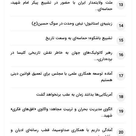
ملت ولایتمدار ایران با حضور در تشییع پیکر امام شهید،
13
حماسه‌ای…
زینبیه‌ی استانبول؛ نبضِ وحدت در سوگِ حسین(ع)
14
تشییع باشکوه؛ حماسه‌ای به وسعت تاریخ
15
رهبر کاتولیک‌های جهان به خاطر نقش تاریخی کلیسا در
16
برده‌داری،…
آماده توسعه همکاری علمی با مجلس برای تعمیق قوانین دینی
17
هستیم
آمریکایی‌ها بدانند زمان به عقب برنخواهد گشت
18
الگوی مدیریتِ بحران و تربیتِ مجاهد؛ واکاوی «افق‌های فکری»
19
شهید…
آمادگی داریم با همکاری صداوسیما، قطب رسانه‌ای ادیان و
20