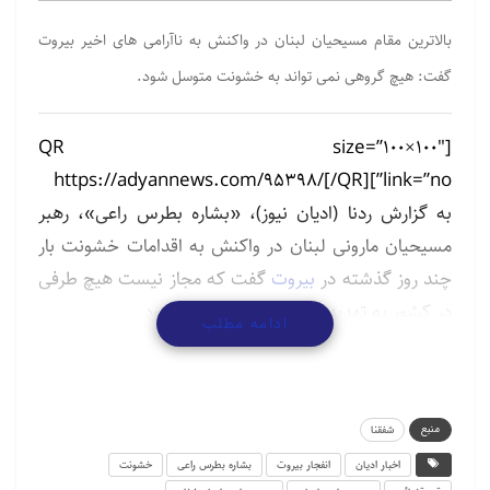
بالاترین مقام مسیحیان لبنان در واکنش به ناآرامی های اخیر بیروت
گفت: هیچ گروهی نمی تواند به خشونت متوسل شود.
[QR size=”100×100″
link=”no”]https://adyannews.com/95398/[/QR]
به گزارش ردنا (ادیان نیوز)، «بشاره بطرس راعی»، رهبر
مسیحیان مارونی لبنان در واکنش به اقدامات خشونت بار
چند روز گذشته در
بیروت
گفت که مجاز نیست هیچ طرفی
در کشور به تهدید و یا خشونت متوسل شود.
ادامه مطلب
وی افزود: مجلس نمایندگان باید جلسه تشکیل دهد و
تصمیمات لازم را در این خصوص بگیرد و هر وزیری باید به
قانون احترام بگذارد.
منبع
شفقنا
اخبار ادیان
انفجار بیروت
بشاره بطرس راعی
خشونت
رهبر مسیحیان مارونی لبنان خاطرنشان کردکه ارتش در امر