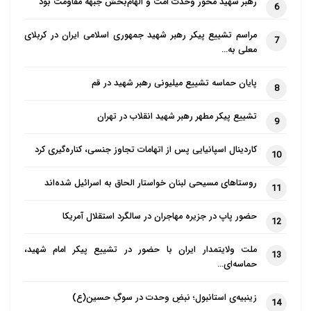
رهبر شهید محور وحدت امت و الهام‌بخش جبهه مقاومت بود
6
مراسم تشییع پیکر رهبر شهید جمهوری اسلامی ایران در کربلای
7
معلی به…
پایان حماسه تشییع میلیونی رهبر شهید در قم
8
تشییع پیکر مطهر رهبر شهید انقلاب در تهران
9
کاردینال اسپانیایی پس از اتهامات تجاوز جنسی، کناره‌گیری کرد
10
روستاهای مسیحی لبنان خواستار الحاق به اسرائیل شده‌اند
11
حضور پاپ در جزیره مهاجران در سالگرد استقلال آمریکا
12
ملت ولایتمدار ایران با حضور در تشییع پیکر امام شهید،
13
حماسه‌ای…
زینبیه‌ی استانبول؛ نبضِ وحدت در سوگِ حسین(ع)
14