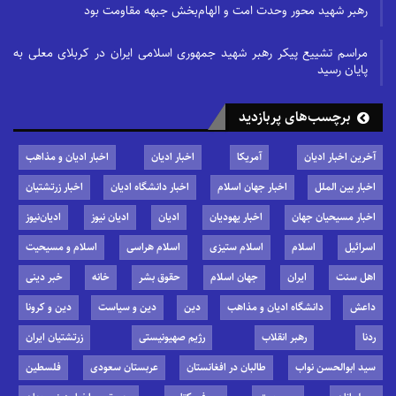
رهبر شهید محور وحدت امت و الهام‌بخش جبهه مقاومت بود
مراسم تشییع پیکر رهبر شهید جمهوری اسلامی ایران در کربلای معلی به
پایان رسید
برچسب‌های پربازدید
آخرین اخبار ادیان
آمریکا
اخبار ادیان
اخبار ادیان و مذاهب
اخبار بین الملل
اخبار جهان اسلام
اخبار دانشگاه ادیان
اخبار زرتشتیان
اخبار مسیحیان جهان
اخبار یهودیان
ادیان
ادیان نیوز
ادیان‌نیوز
اسرائیل
اسلام
اسلام ستیزی
اسلام هراسی
اسلام و مسیحیت
اهل سنت
ایران
جهان اسلام
حقوق بشر
خانه
خبر دینی
داعش
دانشگاه ادیان و مذاهب
دین
دین و سیاست
دین و کرونا
ردنا
رهبر انقلاب
رژیم صهیونیستی
زرتشتیان ایران
سید ابوالحسن نواب
طالبان در افغانستان
عربستان سعودی
فلسطین