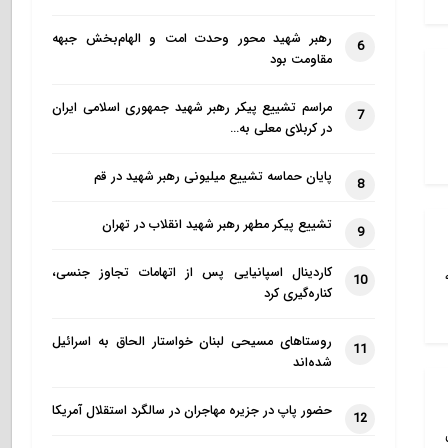
رهبر شهید محور وحدت امت و الهام‌بخش جبهه
6
مقاومت بود
مراسم تشییع پیکر رهبر شهید جمهوری اسلامی ایران
7
در کربلای معلی به…
پایان حماسه تشییع میلیونی رهبر شهید در قم
8
تشییع پیکر مطهر رهبر شهید انقلاب در تهران
9
کاردینال اسپانیایی پس از اتهامات تجاوز جنسی،
10
کناره‌گیری کرد
روستاهای مسیحی لبنان خواستار الحاق به اسرائیل
11
شده‌اند
حضور پاپ در جزیره مهاجران در سالگرد استقلال آمریکا
12