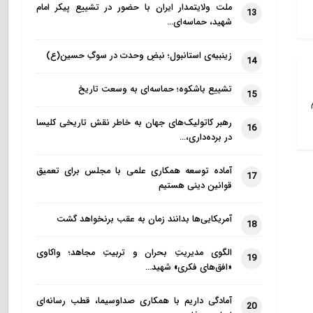
ملت ولایتمدار ایران با حضور در تشییع پیکر امام
13
شهید، حماسه‌ای…
زینبیه‌ی استانبول؛ نبضِ وحدت در سوگِ حسین(ع)
14
تشییع باشکوه؛ حماسه‌ای به وسعت تاریخ
15
رهبر کاتولیک‌های جهان به خاطر نقش تاریخی کلیسا
16
در برده‌داری،…
آماده توسعه همکاری علمی با مجلس برای تعمیق
17
قوانین دینی هستیم
آمریکایی‌ها بدانند زمان به عقب برنخواهد گشت
18
الگوی مدیریتِ بحران و تربیتِ مجاهد؛ واکاوی
19
«افق‌های فکری» شهید…
آمادگی داریم با همکاری صداوسیما، قطب رسانه‌ای
20