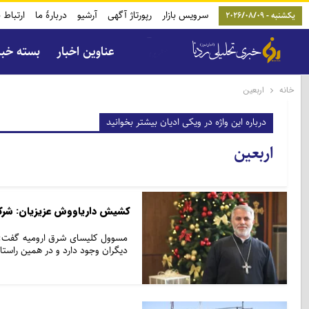
سرویس بازار
رپورتاژ آگهی
آرشیو
دربارۀ ما
ارتباط ب
یکشنبه - 2026/08/09
عناوین اخبار
بسته خب
خانه
اربعین
درباره این واژه در ویکی ادیان بیشتر بخوانید
اربعین
کشیش داریاووش عزیزیان: شرکت
مسوول کلیسای شرق ارومیه گفت: 
دیگران وجود دارد و در همین راست