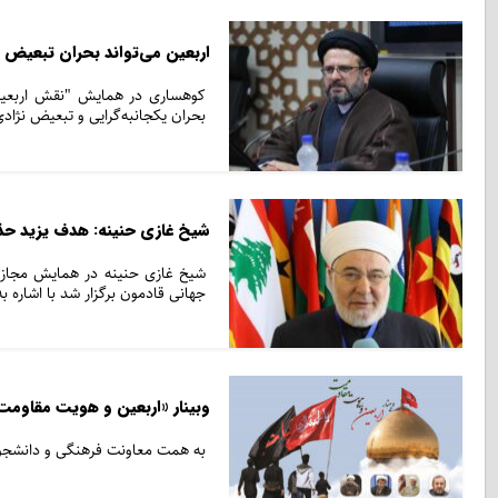
اربعین می‌تواند بحران تبعیض ن
کوهساری در همایش "نقش اربعین ح
بحران یکجانبه‌گرایی و تبعیض نژاد
شیخ غازی حنینه: هدف یزید ح
شیخ غازی حنینه در همایش مجاز
جهانی قادمون برگزار شد با اشاره ب
وبینار «اربعین و هویت مقاومت»
به همت معاونت فرهنگی و دانشجویی