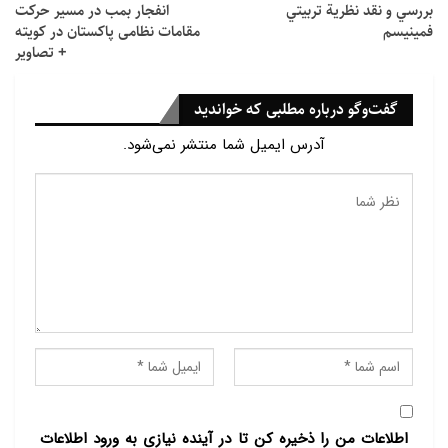
شاخص هاي اين نگرش از ديدگاه حضرت رضا (ع) بحث و
بررسي و نقد نظرية تربيتي
انفجار بمب در مسیر حرکت
فمينيسم
بررسي شود.
مقامات نظامی پاکستان در کویته
+ تصاویر
كليد واژه:
اخلاق، سياست، سياست اخلاقي، امام رضا (ع)
گفت‌وگو درباره مطلبی که خواندید
سياست اخلاقي در سيره امام رضا (ع)
آدرس ایمیل شما منتشر نمی‌شود.
اطلاعات من را ذخیره کن تا در آینده نیازی به ورود اطلاعات