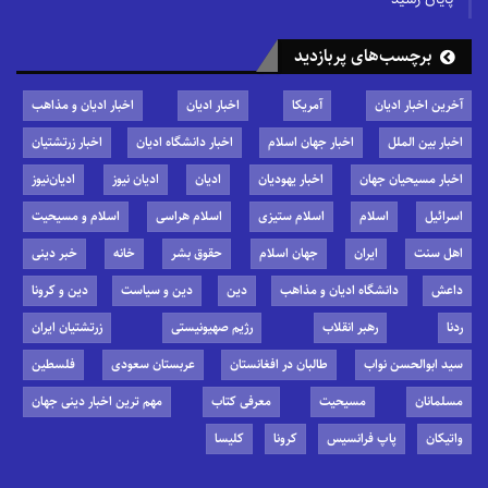
برچسب‌های پربازدید
آخرین اخبار ادیان
آمریکا
اخبار ادیان
اخبار ادیان و مذاهب
اخبار بین الملل
اخبار جهان اسلام
اخبار دانشگاه ادیان
اخبار زرتشتیان
اخبار مسیحیان جهان
اخبار یهودیان
ادیان
ادیان نیوز
ادیان‌نیوز
اسرائیل
اسلام
اسلام ستیزی
اسلام هراسی
اسلام و مسیحیت
اهل سنت
ایران
جهان اسلام
حقوق بشر
خانه
خبر دینی
داعش
دانشگاه ادیان و مذاهب
دین
دین و سیاست
دین و کرونا
ردنا
رهبر انقلاب
رژیم صهیونیستی
زرتشتیان ایران
سید ابوالحسن نواب
طالبان در افغانستان
عربستان سعودی
فلسطین
مسلمانان
مسیحیت
معرفی کتاب
مهم ترین اخبار دینی جهان
واتیکان
پاپ فرانسیس
کرونا
کلیسا