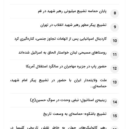
پایان حماسه تشییع میلیونی رهبر شهید در قم
8
تشییع پیکر مطهر رهبر شهید انقلاب در تهران
9
کاردینال اسپانیایی پس از اتهامات تجاوز جنسی، کناره‌گیری کرد
10
روستاهای مسیحی لبنان خواستار الحاق به اسرائیل شده‌اند
11
حضور پاپ در جزیره مهاجران در سالگرد استقلال آمریکا
12
ملت ولایتمدار ایران با حضور در تشییع پیکر امام شهید،
13
حماسه‌ای…
زینبیه‌ی استانبول؛ نبضِ وحدت در سوگِ حسین(ع)
14
تشییع باشکوه؛ حماسه‌ای به وسعت تاریخ
15
رهبر کاتولیک‌های جهان به خاطر نقش تاریخی کلیسا در