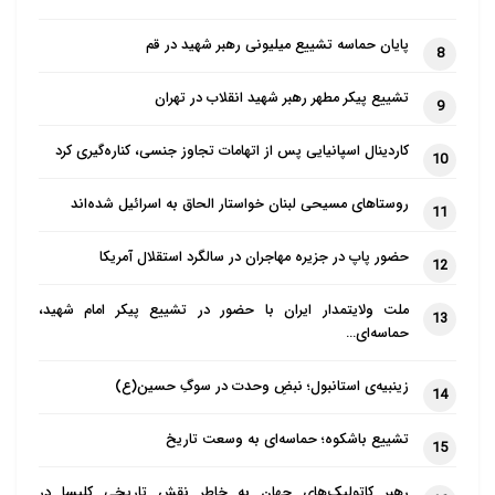
پایان حماسه تشییع میلیونی رهبر شهید در قم
8
تشییع پیکر مطهر رهبر شهید انقلاب در تهران
9
کاردینال اسپانیایی پس از اتهامات تجاوز جنسی، کناره‌گیری کرد
10
روستاهای مسیحی لبنان خواستار الحاق به اسرائیل شده‌اند
11
حضور پاپ در جزیره مهاجران در سالگرد استقلال آمریکا
12
ملت ولایتمدار ایران با حضور در تشییع پیکر امام شهید،
13
حماسه‌ای…
زینبیه‌ی استانبول؛ نبضِ وحدت در سوگِ حسین(ع)
14
تشییع باشکوه؛ حماسه‌ای به وسعت تاریخ
15
رهبر کاتولیک‌های جهان به خاطر نقش تاریخی کلیسا در