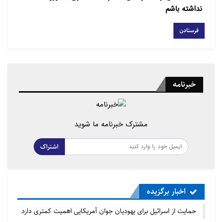
ساختار نوشتاري مقاله عبارت است از مقدمه و دو بخش
نداشته باشم
عمده كه در بخش نخست نگاهي به مولفه هاي معماري
اسلامي دارد و در بخش دوم با عطف توجه به عقلانيت
ديني و ملي به شيوه ي ساخت و ساز شهري در دو فاز
عمومي و مذهبي نظري انتقادي مي افكند.
خبرنامه
کلیدواژه :
شهر, معماري, سبك زندگي, مدرنيته, سنت,
پيوست فرهنگي
مشترک خبرنامه ما شوید
نقدي بر هندسه شهري از ديد اخلاق و حقوق اسلامي
اشتراک
اخبار برگزیده
حمایت از اسرائیل برای یهودیان جوان آمریکایی اهمیت کمتری دارد