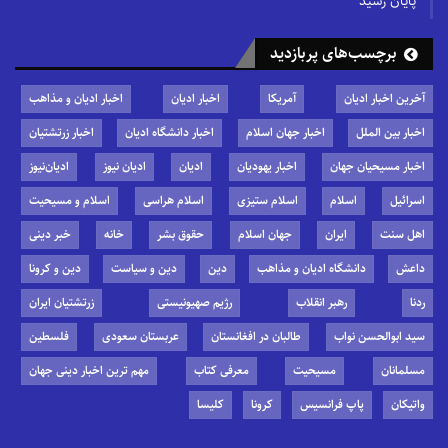
پایان رسید
برچسب‌های پربازدید
آخرین اخبار ادیان
آمریکا
اخبار ادیان
اخبار ادیان و مذاهب
اخبار بین الملل
اخبار جهان اسلام
اخبار دانشگاه ادیان
اخبار زرتشتیان
اخبار مسیحیان جهان
اخبار یهودیان
ادیان
ادیان نیوز
ادیان‌نیوز
اسرائیل
اسلام
اسلام ستیزی
اسلام هراسی
اسلام و مسیحیت
اهل سنت
ایران
جهان اسلام
حقوق بشر
خانه
خبر دینی
داعش
دانشگاه ادیان و مذاهب
دین
دین و سیاست
دین و کرونا
ردنا
رهبر انقلاب
رژیم صهیونیستی
زرتشتیان ایران
سید ابوالحسن نواب
طالبان در افغانستان
عربستان سعودی
فلسطین
مسلمانان
مسیحیت
معرفی کتاب
مهم ترین اخبار دینی جهان
واتیکان
پاپ فرانسیس
کرونا
کلیسا