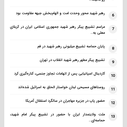
مسلمان به جذب مسافران خانوادگی مسلمان فکر
نمی‌کنند و متأسفانه جذب مسافران غربی برای آنها اعتبار
رهبر شهید محور وحدت امت و الهام‌بخش جبهه مقاومت بود
6
بیشتری دارد.
مراسم تشییع پیکر رهبر شهید جمهوری اسلامی ایران در کربلای
7
وی تصریح کرد: فقط به تمام کشورهای منطقه MENA
معلی به…
(خاورمیانه و شمال آفریقا) نگاه کنید که عجله دارند به روی
پایان حماسه تشییع میلیونی رهبر شهید در قم
صنعت گردشگری باز شوند، به تأکید و بازاریابی آنها نگاه
8
کنید. واضح است که آنها در مقابل بازار بلندمدت واقعی
تشییع پیکر مطهر رهبر شهید انقلاب در تهران
9
چه امیدی دارند. به عنوان مثال، در ۲ سپتامبر، Skift
گزارشی را منتشر کرد که نشان می‌داد مراکش به احتمال
کاردینال اسپانیایی پس از اتهامات تجاوز جنسی، کناره‌گیری کرد
10
زیاد مقصد محبوب بعدی برای کارگران از راه دور (افرادی که
روستاهای مسیحی لبنان خواستار الحاق به اسرائیل شده‌اند
11
از خانه کار می‌کنند) است.
حضور پاپ در جزیره مهاجران در سالگرد استقلال آمریکا
12
بخشی از مشکل ممکن است نحوه روایت روزنامه‌نگاری
سفر ـ ابزاری کلیدی برای رسیدن به مقصد در مقابل
ملت ولایتمدار ایران با حضور در تشییع پیکر امام شهید،
13
گردشگران بالقوه ـ باشد. در ماه آگوست، علی درباره
حماسه‌ای…