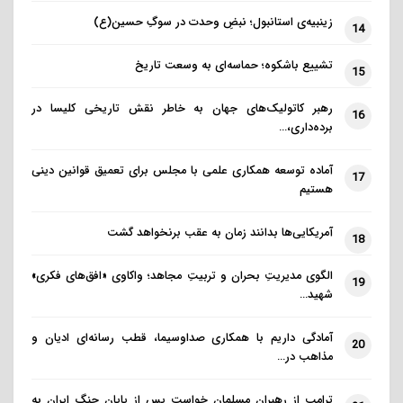
سفرنامه‌ای که در روزنامه گاردین در مورد آلبانی منتشر
زینبیه‌ی استانبول؛ نبضِ وحدت در سوگِ حسین(ع)
14
شد، توییت کرد: حتی یک کلمه در مورد اینکه آلبانی
کشوری با اکثریت مسلمان است وجود ندارد. در ادامه
تشییع باشکوه؛ حماسه‌ای به وسعت تاریخ
15
گفت که این فرصتی از دست رفته بود تا مشخص شود که
رهبر کاتولیک‌های جهان به خاطر نقش تاریخی کلیسا در
چرا آلبانی برای مسافران مسلمان و غیرمسلمان ارزش
16
برده‌داری،…
اکتشاف در آن را دارد.
آماده توسعه همکاری علمی با مجلس برای تعمیق قوانین دینی
17
او در پاسخ به سؤالی درباره اینکه چه رسانه‌ای می‌تواند در
هستیم
این حوزه بهتر عمل کند، می‌گوید: تعداد بسیار کمی از این
آمریکایی‌ها بدانند زمان به عقب برنخواهد گشت
نویسندگان از رسانه‌های اصلی غیر غربی هستند و اکثر آنها
18
سفیدپوست هستند. اکثر این افراد این روزها
الگوی مدیریتِ بحران و تربیتِ مجاهد؛ واکاوی «افق‌های فکری»
19
فریلنسر(آزادکار و کارکنان بدون داشتن قرارداد کاری)
شهید…
هستند، دستمزد کمی دارند و (سفرنامه‌های آنها) بد
آمادگی داریم با همکاری صداوسیما، قطب رسانه‌ای ادیان و
20
ویرایش شده‌اند. بنابراین تحقیقات عمیق، سفرهای
مذاهب در…
طولانی‌مدت برای دریافت درک عمیق‌تر مقصد و درک
عمیق‌تر پیچیدگی‌های کشوری مانند آلبانی انتظار زیاد
ترامپ از رهبران مسلمان خواست پس از پایان جنگ ایران به