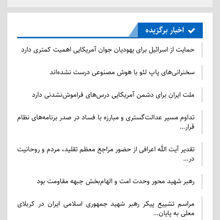
خود، کربری با خدمه از اندونزی که از دیدن یک مسافر
مسلمان در کشتی خوشحال بودند، پیوند خورد. او می‌گوید
اخبار برگزیده
این غرور یکی از چیزهایی است که سعی می‌کنم آن را با
حمایت از اسرائیل برای یهودیان جوان آمریکایی اهمیت کمتری دارد
رفتن به مقاصدی خاص به تصویر بکشم.
سخنرانی‌های پاپ لئو با هوش مصنوعی درست نشده‌اند
پس از درخواست برخی از خوانندگانش برای سفر با او،
کربری شروع به برنامه‌ریزی سفرهای گروهی برای مسافران
ملت ایران برای دشمن آمریکایی درس‌های فراموش‌نشدنی دارد
زن مسلمان کرده که سال آینده میزبان آنها خواهد بود.
تداوم مسیر عدالت‌گستری و مبارزه با فساد در صدر برنامه‌های نظام
قرار…
مطالب مرتبط
تقدیر آیت الله اعرافی از حضور مراجع معظم تقلید، مردم و روحانیت
در…
حمایت از اسرائیل برای یهودیان جوان آمریکایی اهمیت
کمتری دارد
رهبر شهید محور وحدت امت و الهام‌بخش جبهه مقاومت بود
2026/07/23 - 09:21
مراسم تشییع پیکر رهبر شهید جمهوری اسلامی ایران در کربلای
معلی به پایان…