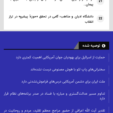
21
پیمان…
خوش‌بینانه‌ای از این افراد است.
دانشگاه ادیان و مذاهب؛ گامی در تحقق «حوزهٔ پیشرو» در تراز
سرمایه‌گذاری‌ کم و پرسود در
22
انقلاب
گردشگری حلال
نیازها و خواسته‌های این مسافران تفاوت قابل توجهی با
توصیه شده
سایر مسافران ندارد. در حالت ایده‌آل، فضاهای خصوصی با
آب روان برای زنان برای انجام وضو و همچنین امکاناتی
حمایت از اسرائیل برای یهودیان جوان آمریکایی اهمیت کمتری دارد
برای زنان وجود دارد، مثلاً اتاق رختکن در باشگاه ورزشی یا
سخنرانی‌های پاپ لئو با هوش مصنوعی درست نشده‌اند
ساعاتی که فقط برای زنان می‌توانند از استخر هتل استفاده
کنند اما این مسافران همچنین به دنبال اماکنی هستند که
ملت ایران برای دشمن آمریکایی درس‌های فراموش‌نشدنی دارد
در آن احساس امنیت، استقبال و به حساب‌آمدن به عنوان
بخشی از یک جامعه داشته باشند.
تداوم مسیر عدالت‌گستری و مبارزه با فساد در صدر برنامه‌های نظام قرار
دارد
از آنجایی که این صنعت به طور فزاینده‌ای گردشگران را به
تقدیر آیت الله اعرافی از حضور مراجع معظم تقلید، مردم و روحانیت در