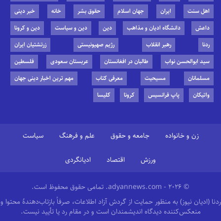
اهل سنت
ایران
جهان اسلام
حقوق بشر
خانه
خبر دینی
داعش
دانشگاه ادیان و مذاهب
دین
دین و سیاست
دین و کرونا
ردنا
رهبر انقلاب
رژیم صهیونیستی
زرتشتیان ایران
سید ابوالحسن نواب
طالبان در افغانستان
عربستان سعودی
فلسطین
مسلمانان
مسیحیت
معرفی کتاب
مهم ترین اخبار دینی جهان
واتیکان
پاپ فرانسیس
کرونا
کلیسا
زن و خانواده
جامعه و حقوق
علم و فرهنگ
سیاست
ورزش
اقتصاد
ادیانگردی
© 2026 - adyannews.com. تمامی حقوق محفوظ است.
ردنا (ادیان نیوز) به منظور حمایت از گردش آزاد اطلاعات، صرفاً بازتاب‌دهندهٔ محتوا و
منعکس‌کننده دیدگاه اندیشمندان است و در مقام رد یا تأیید نیست.