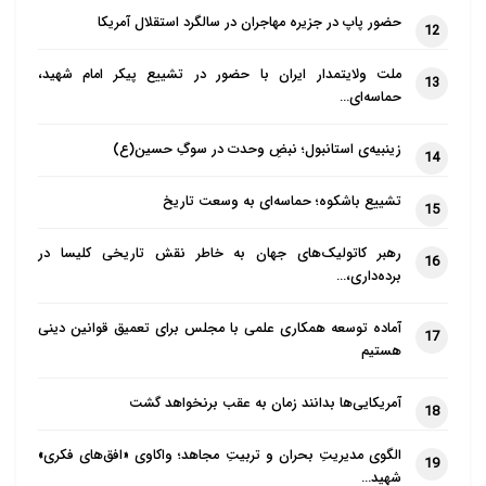
حضور پاپ در جزیره مهاجران در سالگرد استقلال آمریکا
12
ملت ولایتمدار ایران با حضور در تشییع پیکر امام شهید،
13
حماسه‌ای…
زینبیه‌ی استانبول؛ نبضِ وحدت در سوگِ حسین(ع)
14
تشییع باشکوه؛ حماسه‌ای به وسعت تاریخ
15
رهبر کاتولیک‌های جهان به خاطر نقش تاریخی کلیسا در
16
برده‌داری،…
آماده توسعه همکاری علمی با مجلس برای تعمیق قوانین دینی
17
هستیم
آمریکایی‌ها بدانند زمان به عقب برنخواهد گشت
18
الگوی مدیریتِ بحران و تربیتِ مجاهد؛ واکاوی «افق‌های فکری»
19
شهید…