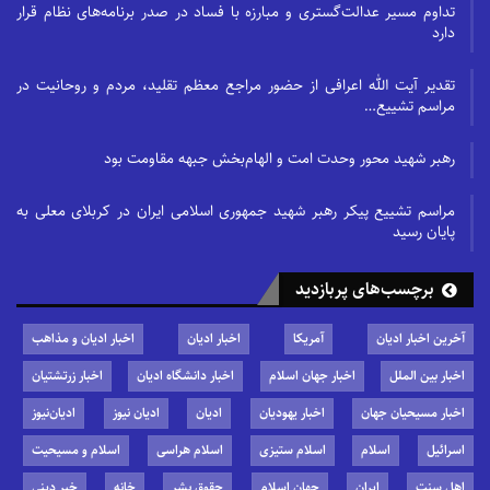
تداوم مسیر عدالت‌گستری و مبارزه با فساد در صدر برنامه‌های نظام قرار
دارد
تقدیر آیت الله اعرافی از حضور مراجع معظم تقلید، مردم و روحانیت در
مراسم تشییع…
رهبر شهید محور وحدت امت و الهام‌بخش جبهه مقاومت بود
مراسم تشییع پیکر رهبر شهید جمهوری اسلامی ایران در کربلای معلی به
پایان رسید
برچسب‌های پربازدید
آخرین اخبار ادیان
آمریکا
اخبار ادیان
اخبار ادیان و مذاهب
اخبار بین الملل
اخبار جهان اسلام
اخبار دانشگاه ادیان
اخبار زرتشتیان
اخبار مسیحیان جهان
اخبار یهودیان
ادیان
ادیان نیوز
ادیان‌نیوز
اسرائیل
اسلام
اسلام ستیزی
اسلام هراسی
اسلام و مسیحیت
اهل سنت
ایران
جهان اسلام
حقوق بشر
خانه
خبر دینی