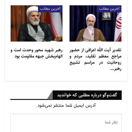
ستم صورت گرفته نسبت به یهودیان و معرفی آنان به
آخرین مطالب
آخرین مطالب
عنوان ملتی بدون سرزمین تمرکز شده است.
تقدیر آیت الله اعرافی از حضور
رهبر شهید محور وحدت امت و
مراجع معظم تقلید، مردم و
الهام‌بخش جبهه مقاومت بود
روحانیت در مراسم تشییع
رهبر…
گفت‌وگو درباره مطلبی که خواندید
آدرس ایمیل شما منتشر نمی‌شود.