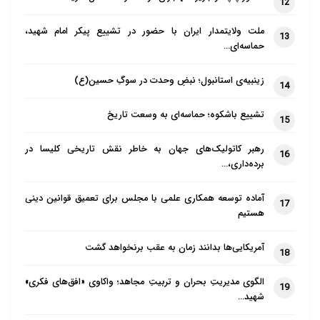
12
ملت ولایتمدار ایران با حضور در تشییع پیکر امام شهید،
13
حماسه‌ای…
زینبیه‌ی استانبول؛ نبضِ وحدت در سوگِ حسین(ع)
14
تشییع باشکوه؛ حماسه‌ای به وسعت تاریخ
15
رهبر کاتولیک‌های جهان به خاطر نقش تاریخی کلیسا در
16
برده‌داری،…
آماده توسعه همکاری علمی با مجلس برای تعمیق قوانین دینی
17
هستیم
آمریکایی‌ها بدانند زمان به عقب برنخواهد گشت
18
الگوی مدیریتِ بحران و تربیتِ مجاهد؛ واکاوی «افق‌های فکری»
19
شهید…