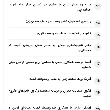
ملت ولایتمدار ایران با حضور در تشییع پیکر امام شهید،
13
حماسه‌ای…
زینبیه‌ی استانبول؛ نبضِ وحدت در سوگِ حسین(ع)
14
تشییع باشکوه؛ حماسه‌ای به وسعت تاریخ
15
رهبر کاتولیک‌های جهان به خاطر نقش تاریخی کلیسا در
16
برده‌داری،…
آماده توسعه همکاری علمی با مجلس برای تعمیق قوانین دینی
17
هستیم
آمریکایی‌ها بدانند زمان به عقب برنخواهد گشت
18
الگوی مدیریتِ بحران و تربیتِ مجاهد؛ واکاوی «افق‌های فکری»
19
شهید…
آمادگی داریم با همکاری صداوسیما، قطب رسانه‌ای ادیان و
20