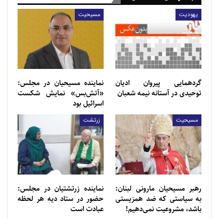
بود او را طرد می‌کردند، ولی امروز بلایی بر سر کشورهای
اروپایی آورده‌اند که بیمارستان‌هایشان از فرزندان بدون پدر
یهودیت
مسیحیت
و مادر پر شده است و این نتیجه سیاست‌های استعماری
صهیونیست‌هاست. به برادران و خواهران مسلمانم توصیه
می کنم نگذارید لابی پنهان صهیونیستی بلایی که بر سر
اروپا آوردند و جامعه ای مریض تربیت کردند بر سر جامعه
گردهمایی پیروان ادیان
نماینده مسیحیان در مجلس:
شما نیز بیاورند. هر چه دنیا بی حیاتر باشد به کام
توحیدی در آستانه نیمه شعبان
«آتش‌بس» نمایش شکست
صهیونیست‌هاست.»
اسرائیل بود
مسیحیت
زرتشت
رهبر مسیحیان مارونی لبنان:
نماینده زرتشتیان در مجلس:
به سیاستی که ضد همزیستی
حضور در ستاد دیه هر لحظه
باشد، مشروعیت نمی‌دهیم!
عبادت است