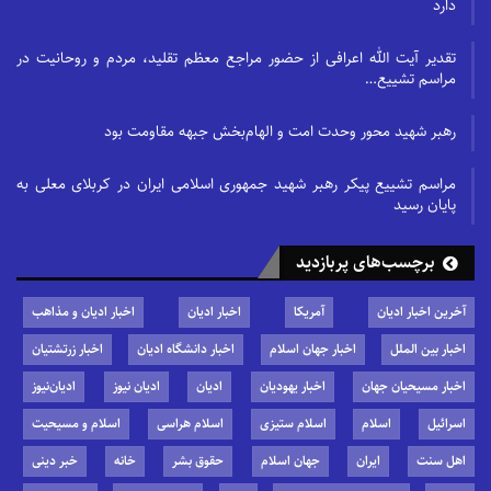
دارد
تقدیر آیت الله اعرافی از حضور مراجع معظم تقلید، مردم و روحانیت در
مراسم تشییع…
رهبر شهید محور وحدت امت و الهام‌بخش جبهه مقاومت بود
مراسم تشییع پیکر رهبر شهید جمهوری اسلامی ایران در کربلای معلی به
پایان رسید
برچسب‌های پربازدید
آخرین اخبار ادیان
آمریکا
اخبار ادیان
اخبار ادیان و مذاهب
اخبار بین الملل
اخبار جهان اسلام
اخبار دانشگاه ادیان
اخبار زرتشتیان
اخبار مسیحیان جهان
اخبار یهودیان
ادیان
ادیان نیوز
ادیان‌نیوز
اسرائیل
اسلام
اسلام ستیزی
اسلام هراسی
اسلام و مسیحیت
اهل سنت
ایران
جهان اسلام
حقوق بشر
خانه
خبر دینی