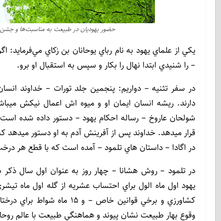
حضور یهودیان در طبیعت به مناسبت‌‌ها و جشن‌
يكي از علماي يهود به نام رباي يوحانان بن زكاي مي‌فرمايد:
– را شنيدي ابتدا نهال را بكار و سپس به استقبال او برو.
در سفر تثنيه – دواريم: پنجمين جلد تورات – خداوند انس
دارند. ريشه انسان ايمان او و ميوه اش اعمال نيكش ميباش
شولحان عاروخ – رساله احكام يهود – دستور داده شده است
قرار ميدهد. خداوند پس از آفرينش آدم به او دستور ميدهد كه ب
در اگادا – داستان هاي تلمود – آمده است كه با قطع هر درخ
در تلمود – روش هشانا – چهار روز به عنوان اول سال ذكر
يهود اول ماه الول براي احتساب عشريه از گله اول ماه تيش
كشاورزي و برخي قوانين خاص –
وقوع بهار طبيعت نشان پيوند و هماهنگي طبيعت با عالم روح