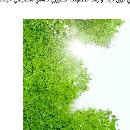
 نزول باران و رشد محصولات كشاورزي دعاهاي مخصوصي خوانده