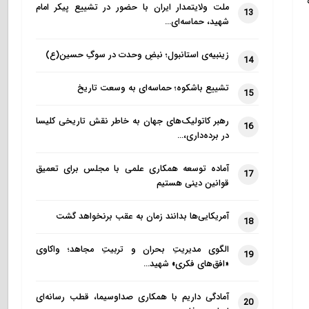
ملت ولایتمدار ایران با حضور در تشییع پیکر امام
13
شهید، حماسه‌ای…
زینبیه‌ی استانبول؛ نبضِ وحدت در سوگِ حسین(ع)
14
تشییع باشکوه؛ حماسه‌ای به وسعت تاریخ
15
رهبر کاتولیک‌های جهان به خاطر نقش تاریخی کلیسا
16
در برده‌داری،…
آماده توسعه همکاری علمی با مجلس برای تعمیق
17
قوانین دینی هستیم
آمریکایی‌ها بدانند زمان به عقب برنخواهد گشت
18
الگوی مدیریتِ بحران و تربیتِ مجاهد؛ واکاوی
19
«افق‌های فکری» شهید…
آمادگی داریم با همکاری صداوسیما، قطب رسانه‌ای
20