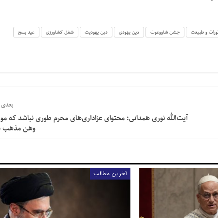
ورات و طبيعت
جشن شاووعوت
دین یهودی
دین یهودیت
شغل کشاورزی
عید پسح
بعدی
آیت‌الله نوری همدانی: محتوای عزاداری‌های محرم طوری نباشد که م
وهن مذهب ش
آخرین مطالب