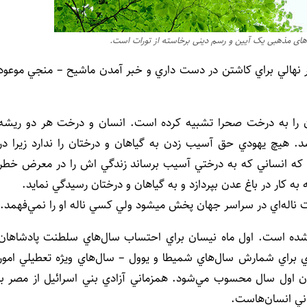
های مذهبی یک آیین و رسم دینی برخاسته از تورات است.
 اگر نهالي براي كاشتن در دست داري و خبر آمدن ماشيح – منجي موعود
ان را به درخت صحرا تشبيه كرده است. انسان و درخت هر دو ريشه
د. هيچ يهودي حق آسيب زدن به گياهان و درختان را ندارد زيرا در
 كه انساني كه به درختي آسيب برساند زندگي اش را در معرض خطر
ه كار در باغ عدن بپردازد و به گياهان و درختان رسيدگي نمايد.
ت ناله‌اي در سراسر جهان پخش ميشود ولي كسي ناله او را نمي‌فهمد.
 شده است. اول ماه نيسان براي احتساب سال‌هاي سلطنت پادشاهان
ري براي شمارش سال‌هاي شميطا و يوول – سال‌هاي ويژه تعطيلي امور
 و ۱۵ ماه شواط براي درختان اول سال محسوب مي‌شود. همزماني آزادي بني اسرائيل از مصر با
اني انسان‌هاست.