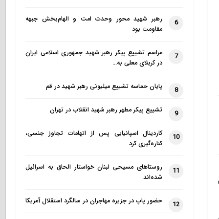
رهبر شهید محور وحدت امت و الهام‌بخش جبهه
6
مقاومت بود
مراسم تشییع پیکر رهبر شهید جمهوری اسلامی ایران
7
در کربلای معلی به…
پایان حماسه تشییع میلیونی رهبر شهید در قم
8
تشییع پیکر مطهر رهبر شهید انقلاب در تهران
9
کاردینال اسپانیایی پس از اتهامات تجاوز جنسی،
10
کناره‌گیری کرد
روستاهای مسیحی لبنان خواستار الحاق به اسرائیل
11
شده‌اند
حضور پاپ در جزیره مهاجران در سالگرد استقلال آمریکا
12