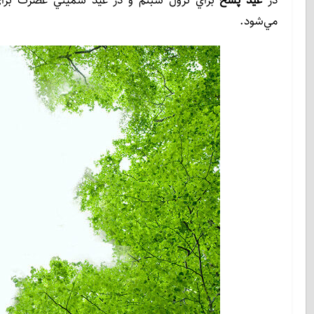
در
عيد پسح
براي نزول شبنم و در عيد شميني عصرت براي
مي‌شود.