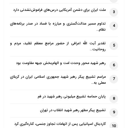
مصوب دادستانی به عنوان جایگزینی برای حدود قانونی
ملت ایران برای دشمن آمریکایی درس‌های فراموش‌نشدنی دارد
3
استفاده از روش شوک برای از بین بردن حسادت و عقیده
تداوم مسیر عدالت‌گستری و مبارزه با فساد در صدر برنامه‌های
4
مذهبی مردم که در نهایت با هماهنگی مستقیم با دیوان،
نظام…
در خواننده‌ای که هنگام درآوردن شلوار نسبت به خدا و
تقدیر آیت الله اعرافی از حضور مراجع معظم تقلید، مردم و
5
پیامبران فحاشی می‌کرد، تجسم یافت.
روحانیت…
اجرای برنامه رسانه‌­ای و امنیتی برای رفع آخرین موانع
رهبر شهید محور وحدت امت و الهام‌بخش جبهه مقاومت بود
6
روحی و روانی مسلمانان در خصوص هویت خود که موضع
مراسم تشییع پیکر رهبر شهید جمهوری اسلامی ایران در کربلای
آن‌ها در قبال اسرائیل و صهیونیست هاست تا مقدمه‌ای
7
معلی به…
برای رفع هویت، تعلق و حساسیت مسلمانان نسبت به
دین آنان باشد.
پایان حماسه تشییع میلیونی رهبر شهید در قم
8
عبدالحکیم بن­‌عبدالعزیز الدخیل نیز در ایکس خود به نقل
تشییع پیکر مطهر رهبر شهید انقلاب در تهران
9
از مقاله‌­ای در وال استریت ژورنال نوشت: محمد بن سلمان
کاردینال اسپانیایی پس از اتهامات تجاوز جنسی، کناره‌گیری کرد
بر ترویج فرهنگ بازی‌­های ویدیویی تمرکز کرده تا توجه
10