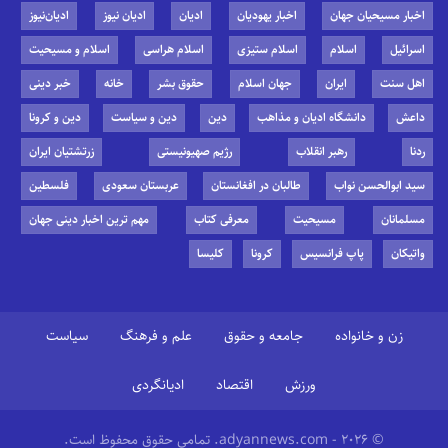
اخبار مسیحیان جهان
اخبار یهودیان
ادیان
ادیان نیوز
ادیان‌نیوز
اسرائیل
اسلام
اسلام ستیزی
اسلام هراسی
اسلام و مسیحیت
اهل سنت
ایران
جهان اسلام
حقوق بشر
خانه
خبر دینی
داعش
دانشگاه ادیان و مذاهب
دین
دین و سیاست
دین و کرونا
ردنا
رهبر انقلاب
رژیم صهیونیستی
زرتشتیان ایران
سید ابوالحسن نواب
طالبان در افغانستان
عربستان سعودی
فلسطین
مسلمانان
مسیحیت
معرفی کتاب
مهم ترین اخبار دینی جهان
واتیکان
پاپ فرانسیس
کرونا
کلیسا
زن و خانواده
جامعه و حقوق
علم و فرهنگ
سیاست
ورزش
اقتصاد
ادیانگردی
© 2026 - adyannews.com. تمامی حقوق محفوظ است.