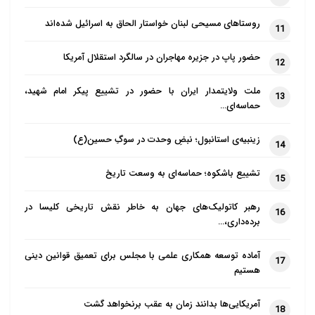
جوانان را منحرف کند و حس ملی­‌گرایی و هویت جدا از
روستاهای مسیحی لبنان خواستار الحاق به اسرائیل شده‌اند
11
اسلام محافظه­‌کار را ایجاد کند.
حضور پاپ در جزیره مهاجران در سالگرد استقلال آمریکا
12
تغییرات زیادی که
عربستان سعودی
در رویکردهای خود به
ویژه در عرصه فرهنگ در دوران قدرت بن‌­سلمان مشاهده
ملت ولایتمدار ایران با حضور در تشییع پیکر امام شهید،
13
حماسه‌ای…
می­‌کند، برای بسیاری گواهی بر فاصله گرفتن آشکار خاندان
سلطنتی سعودی از آموزه‌­های اسلام است. هر چند با
زینبیه‌ی استانبول؛ نبضِ وحدت در سوگِ حسین(ع)
14
نگاهی در طول تاریخ می­‌توان فهمید که اسلام و قرائت
وهابی از آن، تا زمانی که از ارکان قدرت و تثبیت جایگاه
تشییع باشکوه؛ حماسه‌ای به وسعت تاریخ
15
حکام سعودی به حساب می‌­آمده، مورد احترام حاکمیت
رهبر کاتولیک‌های جهان به خاطر نقش تاریخی کلیسا در
16
بوده و از آن استفاده می­‌شده است؛ اما شکاف میان
برده‌داری،…
وهابیت و آل­‌سعود در هیچ برهه تاریخی تا به امروز به این
آماده توسعه همکاری علمی با مجلس برای تعمیق قوانین دینی
حد آشکار نبوده است.
17
هستیم
آمریکایی‌ها بدانند زمان به عقب برنخواهد گشت
18