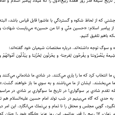
خ شيعه قدر روز هفده ربيع‌الاول را كه ميلاد پيامبر اسلام و امام
ي‌شد. جشني كه از لحاظ شكوه و گستردگي با عاشورا قابل قياس باشد، البته
 از پيامبر اسلام: «حسين منّي و انا من حسين» مي‌بايست شهادت و
كه باهم تلفيق كنيم.
وه و سوگ توجه داشته‌اند. درباره مختصات شيعيان خود گفته‌اند:
عهً ينْصُرُوننا و يفْرحُون لِفرحِنا- و يحْزنُون لِحُزْنِنا و يبْذُلُون أمْوالهُمْ و
 ما انتخاب كرد كه ما را ياري مي‌كنند. در شادي ما شادماني مي‌كنند و
ما مي‌بخشند. ايشان از ما مي‌باشند و به سوي ما باز خواهند گشت.»
مله تقدم شادي بر سوگواري! در تاريخ ما سوگواري بر شادي در مراسم
ه حدي كه گاه مي‌بينيم در شب تولد امام حسين عليه‌السلام هم تا
يرد، گويي مجلس و محفل را نا تمام و بي‌نمك مي‌انگارد. اين امر در
طول بيش از هزار سال، انجام شده است. مي‌بايست به مرور زمان، ۱۷ ربيع را قدر بدانيم. اين روز عزيز جايگاه خود را چنان كه