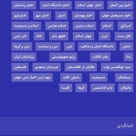
اخبار بین الملل
اخبار جهان اسلام
اخبار دانشگاه ادیان
اخبار زرتشتیان
اخبار مسیحیان جهان
اخبار یهودیان
ادیان
ادیان نیوز
ادیان‌نیوز
اسرائیل
اسلام
اسلام ستیزی
اسلام هراسی
اسلام و مسیحیت
اهل سنت
ایران
جهان اسلام
حقوق بشر
خانه
خبر دینی
داعش
دانشگاه ادیان و مذاهب
دین
دین و سیاست
دین و کرونا
ردنا
رهبر انقلاب
رژیم صهیونیستی
زرتشتیان ایران
سید ابوالحسن نواب
طالبان در افغانستان
عربستان سعودی
فلسطین
مسلمانان
مسیحیت
معرفی کتاب
مهم ترین اخبار دینی جهان
واتیکان
پاپ فرانسیس
کرونا
کلیسا
ادیانگردی