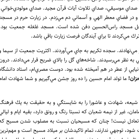
ت. صداي موسيقي، صداي تلاوت آيات قرآن مجيد. صداي مولودي‌خواني.
و در فضاي معطر الهي و آسماني دم مي‌زدم. در زيارت حرم در مسجد
 محل مسجد راس‌الحسين دفن شده است. مسجد غلغله جمعيت بود.
رك مي‌كردند تا براي آيندگان فرصت زيارت باقي باشد.
ر مي‌نهادند. سجده تكريم به جاي مي‌آوردند. اكثريت جمعيت از سيما و
 به نظر مي‌رسيدند. شاخه‌هاي گل را بالاي ضريح قرار مي‌دادند. درون
ايي از عطر در هم آميخته شده بود. دوست مصري‌ام، استاد دانشگاه
زان!
ما تولد امام حسين را ده روز جشن مي‌گيريم و شما شهادت امام
ان شيعه، شهادت و عاشورا را به شايستگي و به حقيقت به يك فرهنگ
امان، غير از نيمه شعبان كه نسبتا رنگ و رونق دارد، بقيه ايام و ليالي
و بال تعادل نيست! چنان كه مسيحيان نسبت به مصلوب شدن مسيح كه
شود، توجهي ندارند، تمام تاكيدشان بر ميلاد مسيح است و مهم‌ترين