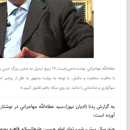
عطاءالله مهاجراني نوشت:«مي‌بايست ۱۷ ربيع
با ماهيت متفاوت و مكمل. با توجه به روايت مشهور به نقل از پيامبر
سوگواري و شادماني را مانند دو روي سكه باهم تلفيق كنيم.»
به گزارش ردنا (ادیان نیوز)،سيد عطاءالله مهاجراني در نوشتار
آورده است:
چند سال پيش، شب تولد امام حسين عليه‌‌السلام قاهره بودم. 