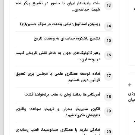
ملت ولایتمدار ایران با حضور در تشییع پیکر امام
13
شهید، حماسه‌ای…
زینبیه‌ی استانبول؛ نبضِ وحدت در سوگِ حسین(ع)
14
تشییع باشکوه؛ حماسه‌ای به وسعت تاریخ
15
رهبر کاتولیک‌های جهان به خاطر نقش تاریخی کلیسا
16
در برده‌داری،…
آماده توسعه همکاری علمی با مجلس برای تعمیق
17
قوانین دینی هستیم
ودی
آمریکایی‌ها بدانند زمان به عقب برنخواهد گشت
18
یان
الگوی مدیریتِ بحران و تربیتِ مجاهد؛ واکاوی
19
«افق‌های فکری» شهید…
آمادگی داریم با همکاری صداوسیما، قطب رسانه‌ای
20