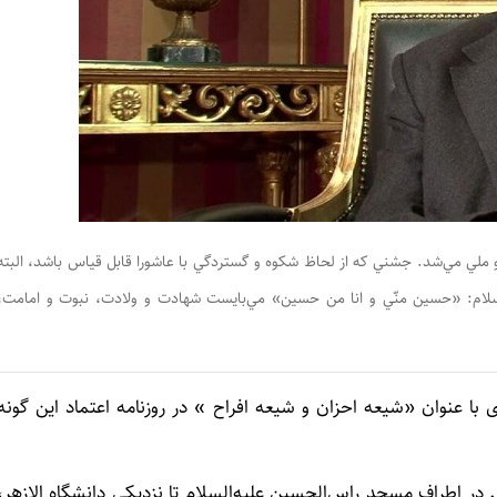
 تبديل به جشن بزرگ ديني و ملي مي‌شد. جشني كه از لحاظ شكوه و گستردگي با عاشورا قابل قياس باشد، البته
 اسلام: «حسين منّي و انا من حسين» مي‌بايست شهادت و ولادت، نبوت و امامت،
ی با عنوان «شيعه احزان و شيعه افراح » در روزنامه اعتماد این گونه
در اطراف مسجد راس‌الحسين عليه‌السلام تا نزديكي دانشگاه الازهر،