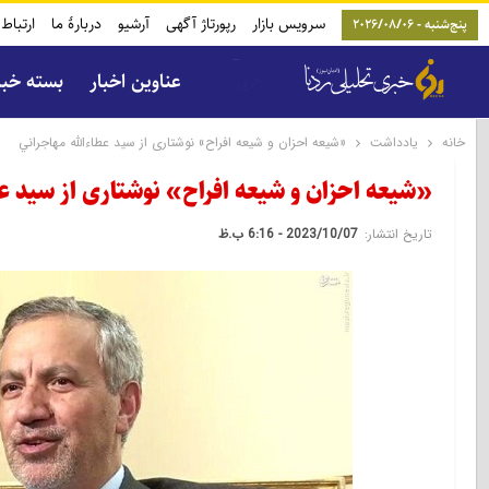
سرویس بازار
رپورتاژ آگهی
آرشیو
دربارۀ ما
ارتباط 
پنج‌شنبه - 2026/08/06
عناوین اخبار
بسته خب
خانه
یادداشت
«شيعه احزان و شيعه افراح» نوشتاری از سيد عطاءالله مهاجراني
«شيعه احزان و شيعه افراح» نوشتاری از سيد عط
تاریخ انتشار:
2023/10/07 - 6:16 ب.ظ