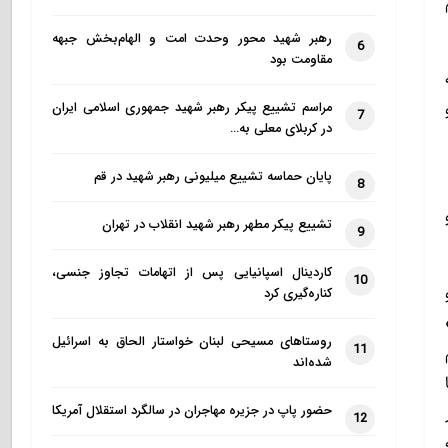
رهبر شهید محور وحدت امت و الهام‌بخش جبهه
6
مقاومت بود
مراسم تشییع پیکر رهبر شهید جمهوری اسلامی ایران
7
در کربلای معلی به…
پایان حماسه تشییع میلیونی رهبر شهید در قم
8
تشییع پیکر مطهر رهبر شهید انقلاب در تهران
9
کاردینال اسپانیایی پس از اتهامات تجاوز جنسی،
10
کناره‌گیری کرد
روستاهای مسیحی لبنان خواستار الحاق به اسرائیل
11
شده‌اند
حضور پاپ در جزیره مهاجران در سالگرد استقلال آمریکا
12