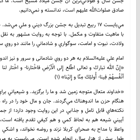
جشن سال و طولاني‌ترين آن جشن ميلاد مسيح است. ما در تاري
صادق صلوات‌الله عليهم است، ندانسته و نمي‌دانيم.
مي‌بايست ۱۷ ربيع تبديل به جشن بزرگ ديني و ملي م
با ماهيت متفاوت و مكمل. با توجه به روايت مشهور به نقل
ولادت، نبوت و امامت، سوگواري و شادماني را مانند دو روي س
امام علي عليه‌السلام به هر دو روي شادمانی و سرور و نيز اند
«إِنّ‌ الله تبارك و تعالى اطّلع إِلى الْأرْضِ فاخْتارنا- و اخْتار لنا شِي
أنْفُسهُمْ فِينا- أُولئِك مِنّا و إِليْنا» (۱)
«خداوند متعال متوجه زمين شد و ما را برگزيد. و شيعياني براي
هنگام حزن ما اندوهناك مي‌گردند. جان و مال خود را در راه 
نكته‌هاي قابل تامل و جذابي در اين روايت وجود دارد؛ از ج
آييني شيعه هم به لحاظ كمي و هم كيفي تقدم يافته است، ب
واعظ يا مداح به صحراي كربلا نزند و روضه نخواند، و اشكي نگ