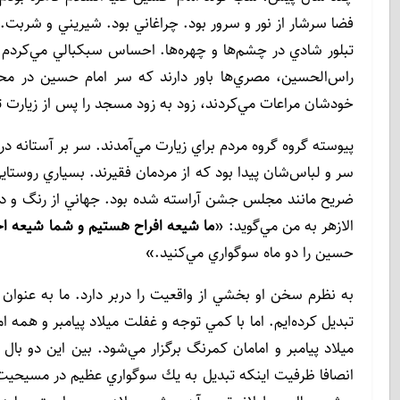
فضا سرشار از نور و سرور بود. چراغاني بود. شيريني و شرب
تبلور شادي در چشم‌ها و چهره‌ها. احساس سبكبالي مي‌كردم 
راس‌الحسين، مصري‌ها باور دارند كه سر امام حسين در
خودشان مراعات مي‌كردند، زود به زود مسجد را پس از زيارت ت
پيوسته گروه گروه مردم براي زيارت مي‌آمدند. سر بر آستانه د
سر و لباس‌شان پيدا بود كه از مردمان فقيرند. بسياري روستايي
ضريح مانند مجلس جشن آراسته شده بود. جهاني از رنگ و دني
الازهر به من مي‌گويد: «
ما شيعه افراح هستيم و شما شيعه اح
حسين را دو ماه سوگواري مي‌كنيد.»
به نظرم سخن او بخشي از واقعيت را دربر دارد. ما به عنو
تبديل كرده‌ايم. اما با كمي توجه و غفلت ميلاد پيامبر و همه ام
ميلاد پيامبر و امامان كمرنگ برگزار مي‌شود. بين اين د
انصافا ظرفيت اينكه تبديل به يك سوگواري عظيم در مسيحيت 