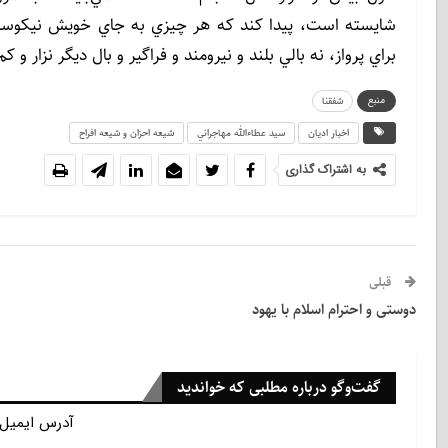
شايسته است، پيدا كند كه هر چيزي به جاي خويش نيكوست!
براي پرواز، نه بالي بلند و نيرومند و فراگير و بال ديگر نزار و كم‌
منبع
شفقنا
اخبار ادیان
سيد عطاءالله مهاجراني
شيعه احزان و شيعه افراح
به اشتراک گذاری
قبلی
دوستی و احترام اسلام با یهود
گفت‌وگو درباره مطلبی که خواندید
آدرس ایمیل 