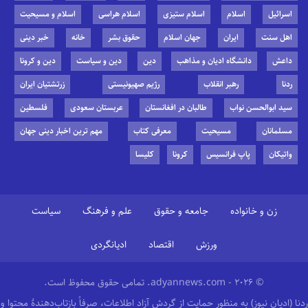
اسرائیل
اسلام
اسلام ستیزی
اسلام هراسی
اسلام و مسیحیت
اهل سنت
ایران
جهان اسلام
حقوق بشر
خانه
خبر دینی
داعش
دانشگاه ادیان و مذاهب
دین
دین و سیاست
دین و کرونا
ردنا
رهبر انقلاب
رژیم صهیونیستی
زرتشتیان ایران
سید ابوالحسن نواب
طالبان در افغانستان
عربستان سعودی
فلسطین
مسلمانان
مسیحیت
معرفی کتاب
مهم ترین اخبار دینی جهان
واتیکان
پاپ فرانسیس
کرونا
کلیسا
زن و خانواده
جامعه و حقوق
علم و فرهنگ
سیاست
ورزش
اقتصاد
ادیانگردی
© 2026 - adyannews.com. تمامی حقوق محفوظ است.
ردنا (ادیان نیوز) به منظور حمایت از گردش آزاد اطلاعات، صرفاً بازتاب‌دهندهٔ محتوا و