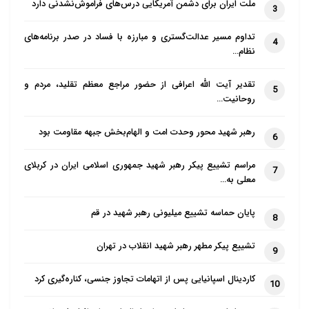
ملت ایران برای دشمن آمریکایی درس‌های فراموش‌نشدنی دارد
3
کمتری…
تداوم مسیر عدالت‌گستری و مبارزه با فساد در صدر برنامه‌های
4
نظام…
سخنرانی‌های پاپ لئو با هوش مصنوعی درست نشده‌اند
تقدیر آیت الله اعرافی از حضور مراجع معظم تقلید، مردم و
5
روحانیت…
عزیز در یادداشتی که روزنامه گاردین آن را منتشر کرد
نوشت:
رهبر شهید محور وحدت امت و الهام‌بخش جبهه مقاومت بود
6
«پس از عملیات طوفان الاقصی و آغاز حملات رژیم
مراسم تشییع پیکر رهبر شهید جمهوری اسلامی ایران در کربلای
7
معلی به…
صهیونیستی علیه مردم غزه، حداقل ۲۳ عضو شورای
کارگری از عضویت در حزب کارگر استعفا داده‌اند. دلیل
پایان حماسه تشییع میلیونی رهبر شهید در قم
8
استعفای من این بود که رهبر حزب کارگر، کایر استارمر، به
تشییع پیکر مطهر رهبر شهید انقلاب در تهران
طرز وحشتناکی مجازات دسته جمعی فلسطینیان در غزه را
9
تایید کرد.
کاردینال اسپانیایی پس از اتهامات تجاوز جنسی، کناره‌گیری کرد
10
او در مصاحبه‌ای با ال بی سی در ۱۱ اکتبر، در مورد اینکه آیا