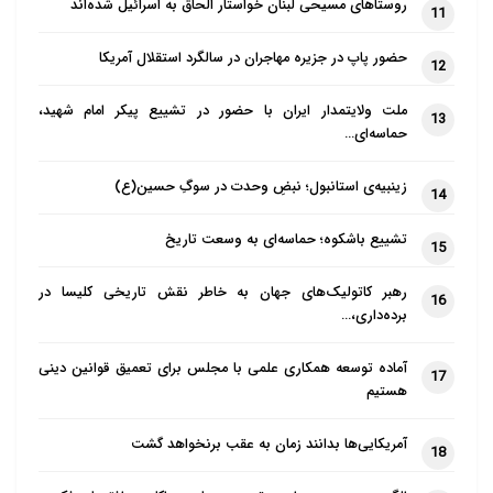
روستاهای مسیحی لبنان خواستار الحاق به اسرائیل شده‌اند
11
محاصره غزه توسط رژیم صهیونیستی اقدام مناسبی است یا
خیر، گفت: «من فکر می‌کنم که اسرائیل این حق را دارد،
حضور پاپ در جزیره مهاجران در سالگرد استقلال آمریکا
12
بدیهی است که همه چیز باید در چارچوب قوانین
ملت ولایتمدار ایران با حضور در تشییع پیکر امام شهید،
بین‌المللی انجام شود، اما من نمی‌خواهم از اصلی که
13
حماسه‌ای…
اسرائیل بر اساس آن حق دفاع از خود را دارد، فاصله
بگیرم.»
زینبیه‌ی استانبول؛ نبضِ وحدت در سوگِ حسین(ع)
14
دادستان کل امیلی تورنبری نیز از محکوم کردن قطع آب و
تشییع باشکوه؛ حماسه‌ای به وسعت تاریخ
15
برق فلسطینیان توسط رژیم صهیونیستی، خودداری کرد. تا
رهبر کاتولیک‌های جهان به خاطر نقش تاریخی کلیسا در
16
به امروز نه استارمر و نه هیچ کدام از افراد کابینه سایه او
برده‌داری،…
آشکارا و با صدای بلند خواهان آتش بس در غزه نشده‌اند.
آماده توسعه همکاری علمی با مجلس برای تعمیق قوانین دینی
17
عزیز همچنین با بیان اینکه بیش از ۱۵ سال در امدادرسانی
هستیم
بین‌المللی در سراسر منطقه از جمله در سرزمین‌های
آمریکایی‌ها بدانند زمان به عقب برنخواهد گشت
18
اشغالی فلسطین مشارکت داشته گفت: « من همیشه
تلاش کرده‌ام تا برای رسیدن کمک به مناطق درگیری