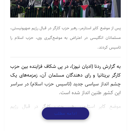
پس از موضع کایر استارمر، رهبر حزب کارگر در قبال رژیم صهیونیستی،
مسلمانان انگلیسی در اعتراض به موضع‌گیری وی، حزب اسلام را
تاسیس کردند.
به گزارش ردنا (ادیان نیوز)، در پی شکاف فزاینده بین حزب
کارگر بریتانیا و رای دهندگان مسلمان آن، زمزمه‌های یک
چشم انداز سیاسی جدید (تاسیس حزب اسلام) در سراسر
این کشور طنین انداز شده است.
موضع کایر استارمر، رهبر حزب کارگر در قبال رژیم
ادامه مطلب
صهیونیستی، باعث ایجاد نا امیدی در میان بسیاری از
طرفداران مسلمان این حزب شد. مسلمانان که احساس