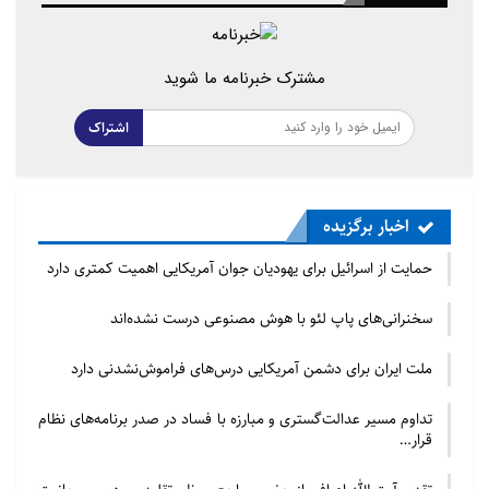
بیشتری لازم است. حزب باید اطمینان حاصل کند که
صدای اقلیت‌ها شنیده می‌شود و به طور واقعی برای
مشترک خبرنامه ما شوید
خدمت به جوامع متنوعی که می‌خواهد به عنوان نماینده
آنها معرفی شود، اقدام کند. کاهش حمایت مسلمانان از
اشتراک
حزب کارگر و تشکیل بالقوه حزب اسلام، چالش‌های پیش
روی نظام سیاسی بریتانیا را نشان می‌دهد. نیاز به تعامل
بیشتر با جوامع اقلیت و یک سیستم سیاسی شفاف‌تر و
اخبار برگزیده
پاسخگوتر، ضروری به نظر می رسد.»
حمایت از اسرائیل برای یهودیان جوان آمریکایی اهمیت کمتری دارد
سخنرانی‌های پاپ لئو با هوش مصنوعی درست نشده‌اند
ملت ایران برای دشمن آمریکایی درس‌های فراموش‌نشدنی دارد
تداوم مسیر عدالت‌گستری و مبارزه با فساد در صدر برنامه‌های نظام
قرار…