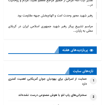
تقدیر آیت الله اعرافی از حضور مراجع معظم تقلید، مردم و روحانیت
در…
رهبر شهید محور وحدت امت و الهام‌بخش جبهه مقاومت بود
مراسم تشییع پیکر رهبر شهید جمهوری اسلامی ایران در کربلای
شایسته عزیز عضو شورای شهر آکسفورد که در اعتراض به
معلی به پایان…
حمایت حزب کارگر از رژیم صهیونیستی، از سمت خود در
این حزب استعفا داد.
پربازدید‌های هفته
شایسته عزیز روزنامه نگار، نویسنده و عضو شورای شهر
آکسفورد نیز در اعتراض به آنچه خیانت جزب کارگر در
قبال مسلمانان عنوان کرد، از عضویت در شورای کارگری
تازه‌‌های سایت
شورای شهر آکسفورد استعفا داد.
حمایت از اسرائیل برای یهودیان جوان آمریکایی اهمیت کمتری
1
دارد
مطالب مرتبط
سخنرانی‌های پاپ لئو با هوش مصنوعی درست نشده‌اند
2
حمایت از اسرائیل برای یهودیان جوان آمریکایی اهمیت