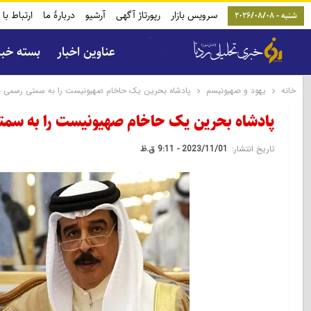
سرویس بازار
رپورتاژ آگهی
آرشیو
دربارۀ ما
ارتباط با 
شنبه - 2026/08/08
عناوین اخبار
بسته خب
خانه
یهود و صهیونیسم
پادشاه بحرین یک حاخام صهیونیست را به سمتی رسمی 
پادشاه بحرین یک حاخام صهیونیست را به سم
تاریخ انتشار:
2023/11/01 - 9:11 ق.ظ