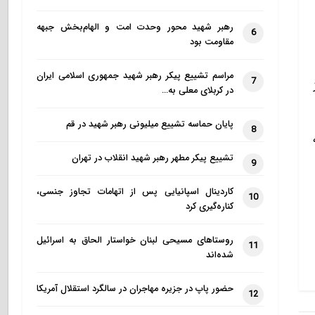
رهبر شهید محور وحدت امت و الهام‌بخش جبهه
6
مقاومت بود
مراسم تشییع پیکر رهبر شهید جمهوری اسلامی ایران
7
در کربلای معلی به…
پایان حماسه تشییع میلیونی رهبر شهید در قم
8
تشییع پیکر مطهر رهبر شهید انقلاب در تهران
9
کاردینال اسپانیایی پس از اتهامات تجاوز جنسی،
10
کناره‌گیری کرد
روستاهای مسیحی لبنان خواستار الحاق به اسرائیل
11
شده‌اند
حضور پاپ در جزیره مهاجران در سالگرد استقلال آمریکا
12