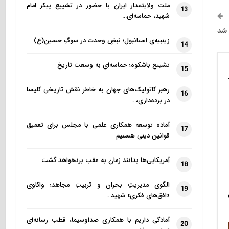
ملت ولایتمدار ایران با حضور در تشییع پیکر امام
13
شهید، حماسه‌ای…
 شد
زینبیه‌ی استانبول؛ نبضِ وحدت در سوگِ حسین(ع)
14
تشییع باشکوه؛ حماسه‌ای به وسعت تاریخ
15
رهبر کاتولیک‌های جهان به خاطر نقش تاریخی کلیسا
16
در برده‌داری،…
آماده توسعه همکاری علمی با مجلس برای تعمیق
17
قوانین دینی هستیم
آمریکایی‌ها بدانند زمان به عقب برنخواهد گشت
18
الگوی مدیریتِ بحران و تربیتِ مجاهد؛ واکاوی
19
«افق‌های فکری» شهید…
آمادگی داریم با همکاری صداوسیما، قطب رسانه‌ای
20