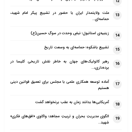
12
سیره نبوی(ص) نیز نشان می‌دهد اولاً ایشان در دوران
ملت ولایتمدار ایران با حضور در تشییع پیکر امام شهید،
13
حضور در مدینه آوردن کودکان به مسجد را نهی نکرده‌اند و
حماسه‌ای…
روایتی در این باره نداریم و عکس این صادق است و حتی
زینبیه‌ی استانبول؛ نبضِ وحدت در سوگِ حسین(ع)
14
مادران فرزند شیرخوار خود را هنگام نماز به مسجد
می‌آوردند و حتی نقل است ایشان روزی دو رکعت پایانی
تشییع باشکوه؛ حماسه‌ای به وسعت تاریخ
15
نماز را به دلیل شنیدن گریه کودک، با سرعت بیشتری
رهبر کاتولیک‌های جهان به خاطر نقش تاریخی کلیسا در
اقامه کردند این نشان می‌دهد کودکان در مسجد حضور
16
برده‌داری،…
داشته‌اند و این از نظر پیامبر(ص) منعی نداشته است؛
چنان که روایات متعددی از شیعه و اهل سنت بر حضور
آماده توسعه همکاری علمی با مجلس برای تعمیق قوانین دینی
17
هستیم
مستمر امام حسن(ع) و امام حسین(ع) در مسجد تصریح
دارد و همین مهم عدم کراهت حضور کودک در مسجد را
آمریکایی‌ها بدانند زمان به عقب برنخواهد گشت
18
می‌رساند.
الگوی مدیریتِ بحران و تربیتِ مجاهد؛ واکاوی «افق‌های فکری»
19
در تربیت دینی کودک چقدر حضور او در مسجد می‌تواند
شهید…
اثرگذار و راهگشا باشد؟