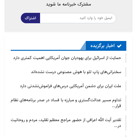
مرحوم شهید ثانی(ره) می‌فرماید: منظور از کودکانی که
مشترک خبرنامه ما شوید
حضورشان در مسجد منع شده آنهایی‌اند که به طهارت‌شان
اشتراک
اعتمادی نیست و خوب و بد را تشخیص نمی‌دهند اما
کودک ممیزی که طهارتش موردوثوق است و خودش اهل
مواظبت است کراهتی بر حضورش در مسجد نیست و لازم
اخبار برگزیده
است او را به آمدن به مسجد و نماز عادت دهیم. طبق
فتوای مقام معظم رهبری هم این کراهت مربوط به همان
حمایت از اسرائیل برای یهودیان جوان آمریکایی اهمیت کمتری دارد
موارد خاص می‌شود.
سخنرانی‌های پاپ لئو با هوش مصنوعی درست نشده‌اند
ملت ایران برای دشمن آمریکایی درس‌های فراموش‌نشدنی دارد
مطالب مرتبط
تداوم مسیر عدالت‌گستری و مبارزه با فساد در صدر برنامه‌های نظام
گردهمایی پیروان ادیان توحیدی در آستانه نیمه شعبان
قرار…
تقدیر آیت الله اعرافی از حضور مراجع معظم تقلید، مردم و روحانیت
در…
وفاق و لزوم غیریت سازی گفتمانی | یادداشتی از باقر
طالبی…