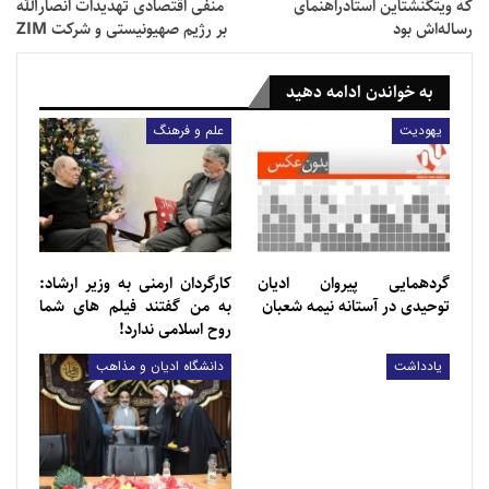
که ویتگنشتاین استادراهنمای
منفی اقتصادی تهدیدات انصارالله
رساله‌اش بود
بر رژیم صهیونیستی و شرکت ZIM
به خواندن ادامه دهید
یهودیت
علم و فرهنگ
گردهمایی پیروان ادیان
کارگردان ارمنی به وزیر ارشاد:
توحیدی در آستانه نیمه شعبان
به من گفتند فیلم های شما
روح اسلامی ندارد!
یادداشت
دانشگاه ادیان و مذاهب