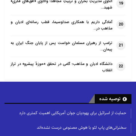
الگوی مدیریتِ بحران و تربیتِ مجاهد؛ واکاوی «افق‌های فکری»
19
شهید…
آمادگی داریم با همکاری صداوسیما، قطب رسانه‌ای ادیان و
20
مذاهب در…
ترامپ از رهبران مسلمان خواست پس از پایان جنگ ایران به
21
پیمان…
دانشگاه ادیان و مذاهب؛ گامی در تحقق «حوزهٔ پیشرو» در تراز
22
انقلاب
توصیه شده
حمایت از اسرائیل برای یهودیان جوان آمریکایی اهمیت کمتری دارد
سخنرانی‌های پاپ لئو با هوش مصنوعی درست نشده‌اند