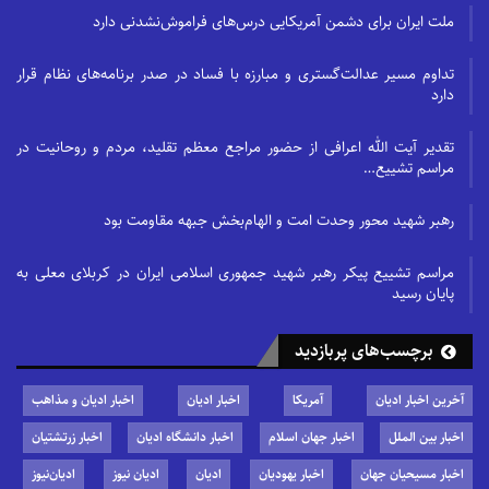
ملت ایران برای دشمن آمریکایی درس‌های فراموش‌نشدنی دارد
تداوم مسیر عدالت‌گستری و مبارزه با فساد در صدر برنامه‌های نظام قرار
دارد
تقدیر آیت الله اعرافی از حضور مراجع معظم تقلید، مردم و روحانیت در
مراسم تشییع…
رهبر شهید محور وحدت امت و الهام‌بخش جبهه مقاومت بود
مراسم تشییع پیکر رهبر شهید جمهوری اسلامی ایران در کربلای معلی به
پایان رسید
برچسب‌های پربازدید
آخرین اخبار ادیان
آمریکا
اخبار ادیان
اخبار ادیان و مذاهب
اخبار بین الملل
اخبار جهان اسلام
اخبار دانشگاه ادیان
اخبار زرتشتیان
اخبار مسیحیان جهان
اخبار یهودیان
ادیان
ادیان نیوز
ادیان‌نیوز