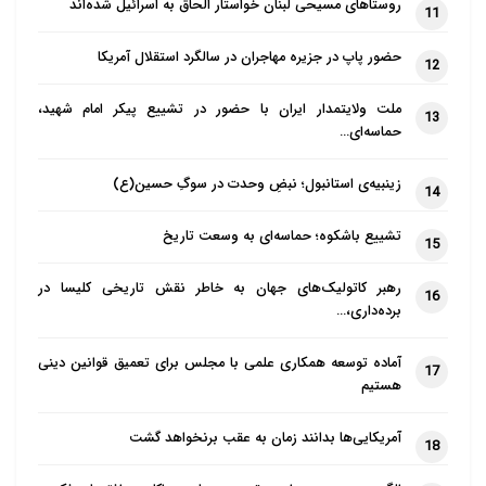
روستاهای مسیحی لبنان خواستار الحاق به اسرائیل شده‌اند
11
حضور پاپ در جزیره مهاجران در سالگرد استقلال آمریکا
12
ملت ولایتمدار ایران با حضور در تشییع پیکر امام شهید،
13
حماسه‌ای…
زینبیه‌ی استانبول؛ نبضِ وحدت در سوگِ حسین(ع)
14
تشییع باشکوه؛ حماسه‌ای به وسعت تاریخ
15
رهبر کاتولیک‌های جهان به خاطر نقش تاریخی کلیسا در
16
برده‌داری،…
آماده توسعه همکاری علمی با مجلس برای تعمیق قوانین دینی
17
هستیم
آمریکایی‌ها بدانند زمان به عقب برنخواهد گشت
18