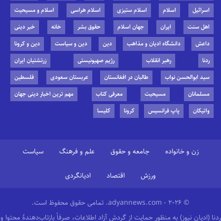
اسرائیل
اسلام
اسلام ستیزی
اسلام هراسی
اسلام و مسیحیت
اهل سنت
ایران
جهان اسلام
حقوق بشر
خانه
خبر دینی
داعش
دانشگاه ادیان و مذاهب
دین
دین و سیاست
دین و کرونا
ردنا
رهبر انقلاب
رژیم صهیونیستی
زرتشتیان ایران
سید ابوالحسن نواب
طالبان در افغانستان
عربستان سعودی
فلسطین
مسلمانان
مسیحیت
معرفی کتاب
مهم ترین اخبار دینی جهان
واتیکان
پاپ فرانسیس
کرونا
کلیسا
زن و خانواده
جامعه و حقوق
علم و فرهنگ
سیاست
ورزش
اقتصاد
ادیانگردی
© 2026 - adyannews.com. تمامی حقوق محفوظ است.
ردنا (ادیان نیوز) به منظور حمایت از گردش آزاد اطلاعات، صرفاً بازتاب‌دهندهٔ محتوا و